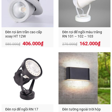
Tp.Hồ Chí Minh
Hotline:
0826.227.227
–
0813.160.160
(zalo)
https://anandecor.vn/
Đèn rọi âm trần cao cấp
Đèn rọi đế ngồi màu trắng
xoay HT 12W
RN 101 – 102 – 103
406.000
₫
162.000
₫
580.000
₫
270.000
₫
Đèn rọi đế ngồi RN 17
Đèn tường ngoài trời hộp