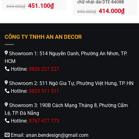
chữ nhật dài DTE-8408B
Giá
Giá
451.100
₫
694.000
₫
414.000
₫
gốc
hiện
690.000
₫
là:
tại
694.000₫.
là:
451.100₫.
CÔNG TY TNHH AN AN DECOR
Showroom 1: 514 Nguyễn Oanh, Phường An Nhơn, TP.
HCM
Hotline:
0826 227 227
Showroom 2: 511 Ngô Gia Tự, Phường Việt Hưng, TP. HN
Hotline:
0823 511 511
Showroom 3: 190B Cách Mạng Tháng 8, Phường Cẩm
Lệ, TP. Đà Nẵng
Hotline:
0767 477 773
Email:
anan.bendesign@gmail.com