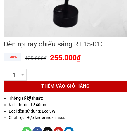
Đèn rọi ray chiếu sáng RT.15-01C
255.000
₫
- 40%
425.000
₫
Đèn rọi ray chiếu sáng RT.15-01C số lượng
THÊM VÀO GIỎ HÀNG
Thông số kỹ thuật:
Kích thước : L340mm
Loại đèn sử dụng: Led 3W
Chất liệu: Hợp kim xi inox, mica.