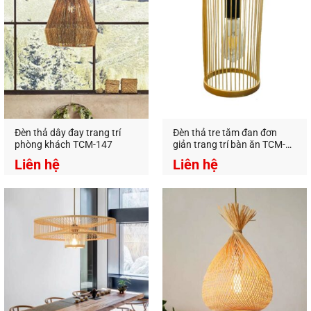
cấp các loại đèn trang trí decor, đa dạng mẫu mã
và giá thành tốt nhất trên thị trường.
An An Decor
–
Ánh sáng từ tâm hồn
Địa Chỉ:
412 Phạm Văn Đồng, P.11, Q.Bình Thạnh,
Tp.Hồ Chí Minh
Hotline:
0826.227.227
–
0813.160.160
(zalo)
https://anandecor.vn/
Đèn thả dây đay trang trí
Đèn thả tre tăm đan đơn
phòng khách TCM-147
giản trang trí bàn ăn TCM-
117
Liên hệ
Liên hệ