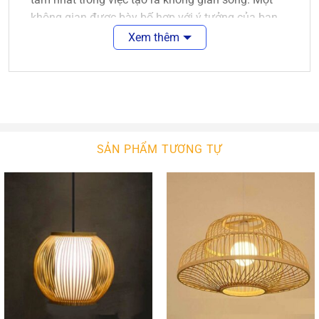
không gian được bày bố hợp với ý tưởng của bạn
là điều tuyệt vời. Sẽ tuyệt vời hơn nếu không gian
Xem thêm
ấy được màu sắc của ánh sáng chiếu rọi.
Đèn thả mây tre
là sự lựa chọn hợp lý cho các
không gian năng động, tươi trẻ. Nó làm nét chấm
phá cho không gian nội ngoại thất của bạn. Với sự
phong phú về kiểu dáng thiết kế, ngôi nhà bạn sẽ
SẢN PHẨM TƯƠNG TỰ
thêm xinh đẹp. Với công nghệ chiếu sáng hiện đại,
không gian của bạn sẽ bừng sáng hay lung linh.
Đèn Thả
Mây Tre
An An Decor
An An Decor luôn tìm kiếm để nhập khẩu các mẫu
đèn tường hiện đại chất lượng cao. Bên cạnh đó,
chúng tôi còn tự thiết kế và sản xuất các mẫu đèn
tường theo ý tưởng khách hàng đưa ra. Chúng tôi
lắp đặt và bảo trì tận tình, chu đáocho quý khách!