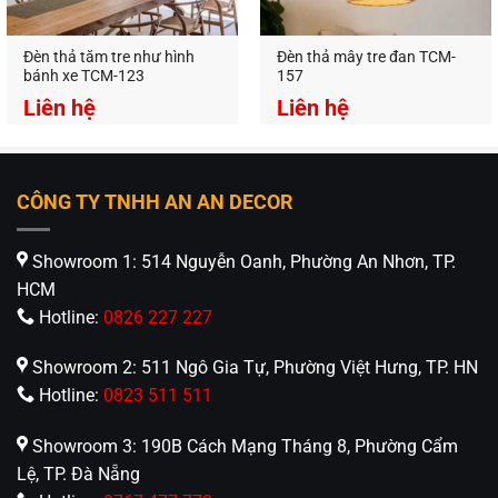
Đèn thả tăm tre như hình
Đèn thả mây tre đan TCM-
bánh xe TCM-123
157
Liên hệ
Liên hệ
CÔNG TY TNHH AN AN DECOR
Showroom 1: 514 Nguyễn Oanh, Phường An Nhơn, TP.
HCM
Hotline:
0826 227 227
Showroom 2: 511 Ngô Gia Tự, Phường Việt Hưng, TP. HN
Hotline:
0823 511 511
Showroom 3: 190B Cách Mạng Tháng 8, Phường Cẩm
Lệ, TP. Đà Nẵng