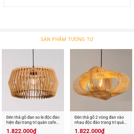
Không chỉ dùng trang trí trong gia đình, những
chiếc đèn gỗ thả trần trang trí còn được sử dụng
rất nhiều tại các quán ăn, quán cafe, nhà hàng,
khách sạn, resort…
Với kiểu dáng và kích thước đa dạng,
đèn gổ decor
SẢN PHẨM TƯƠNG TỰ
trang trí
phù hợp với nhiều không gian nội thất.
Cho dù không gian có khô khan hay cứng nhắc
đến đâu thì sự xuất hiện của đèn trang trí cũng sẽ
mang đến sự cân bằng, tạo cảm giác nhẹ nhàng,
trang nhã và thanh thoát.
Không chỉ tạo sự cân bằng cho nội thất,
đèn gỗ
decor trang trí
còn có khả năng tạo sự cân bằng
cho màu sắc bởi ánh sáng phát ra từ đèn không
quá chói gắt, cũng không quá lạnh lẽo. Bất kể màu
Đèn thả gỗ đan so le độc đáo
Đèn thả gỗ 2 vòng đan vào
sắc chủ đạo của căn phòng là gì thì đèn gỗ trang
hiện đại trang trí quán cafe
nhau độc đáo trang trí quán
trí cũng mang đến sự hài hòa, giúp không gian
VN 9516
cafe VN 952131
1.822.000
₫
1.822.000
₫