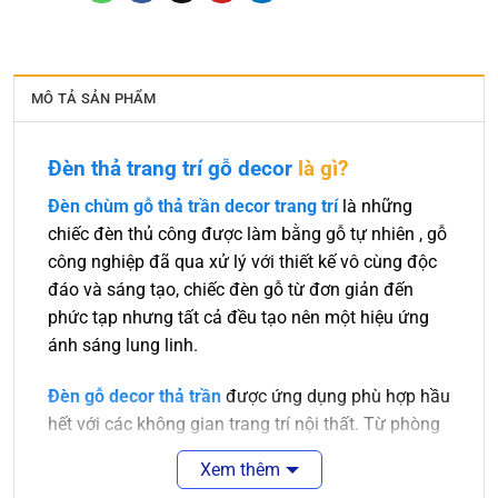
MÔ TẢ SẢN PHẨM
Đèn thả trang trí gỗ decor
là gì?
Đèn chùm gỗ thả trần decor trang trí
là những
chiếc đèn thủ công được làm bằng gỗ tự nhiên , gỗ
công nghiệp đã qua xử lý với thiết kế vô cùng độc
đáo và sáng tạo, chiếc đèn gỗ từ đơn giản đến
phức tạp nhưng tất cả đều tạo nên một hiệu ứng
ánh sáng lung linh.
Đèn gỗ decor thả trần
được ứng dụng phù hợp hầu
hết với các không gian trang trí nội thất. Từ phòng
khách sang trọng đến nhà bếp hay phòng ngủ cần
Xem thêm
sự ấm áp thì đều có những chiếc đèn gỗ phù hợp.