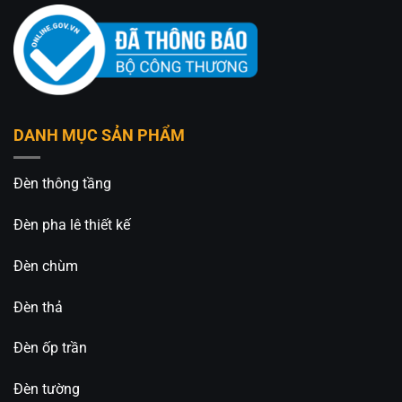
An An Decor
– Ánh sáng từ tâm hồn
412 Phạm Văn Đồng, P.11, Q.Bình Thạnh, Tp.Hồ
Chí Minh
0826.227.227 – 0813.160.160 (zalo)
DANH MỤC SẢN PHẨM
https://anandecor.vn/
Đèn thông tầng
Đèn pha lê thiết kế
Đèn chùm
Đèn thả
Đèn ốp trần
Đèn tường