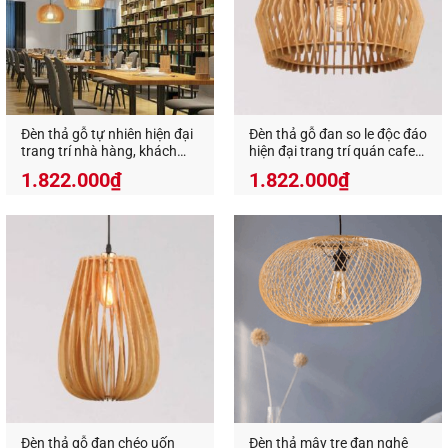
quên cho bất kỳ không gian sử dụng nó.
Xem thêm các sản phẩm đèn gỗ trang trí tại đây
Một số lưu ý khi sử dụng đèn g
ổ thả trần
decor
?
Đèn thả gỗ tự nhiên hiện đại
Đèn thả gỗ đan so le độc đáo
trang trí nhà hàng, khách
hiện đại trang trí quán cafe
sạn VN 9162
VN 9516
1.822.000
₫
1.822.000
₫
Việc tuân thủ những lưu ý dưới đây sẽ giúp cho
chiếc
đèn gỗ decor
trở nên đẹp hơn, tuổi thọ lâu
hơn và giữ được màu sắc nguyên bản của chúng:
Treo trực tiếp dưới ánh nắng chói chang cũng
không nên bạn nhé.
Không tiếp xúc với mưa, hay nơi có nhiều hơi
ẩm.
Tránh sử dụng ở những khu vực có lửa, hay dễ
cháy nổ.
Đèn thả gỗ đan chéo uốn
Đèn thả mây tre đan nghệ