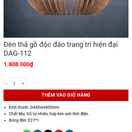
Đèn thả gỗ độc đáo trang trí hiện đại
DAG-112
1.808.000
₫
Đèn thả gỗ độc đáo trang trí hiện đại DAG-112 số lượng
THÊM VÀO GIỎ HÀNG
Kích thước: D440xH400mm
Chất liệu: Gỗ tự nhiên, hợp kim sơn tĩnh điện.
Bóng đèn: E27*1