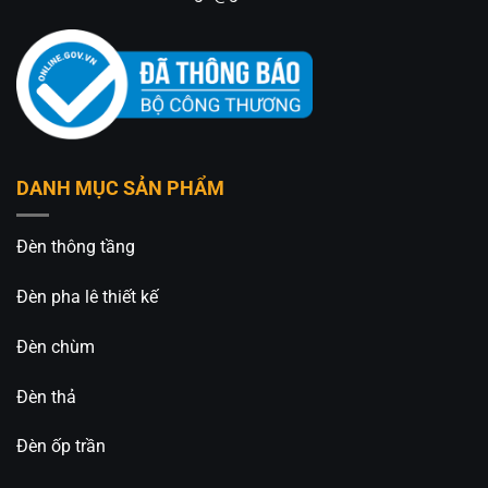
An An Decor
– Ánh sáng từ tâm hồn
412 Phạm Văn Đồng, P.11, Q.Bình Thạnh, Tp.Hồ
Chí Minh
0826.227.227 – 0813.160.160 (zalo)
DANH MỤC SẢN PHẨM
https://anandecor.vn/
Đèn thông tầng
Đèn pha lê thiết kế
Đèn chùm
Đèn thả
Đèn ốp trần