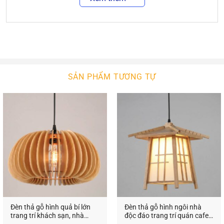
sự ấm áp thì đều có những chiếc đèn gỗ phù hợp.
Không chỉ dùng trang trí trong gia đình, những
chiếc đèn gỗ thả trần trang trí còn được sử dụng
rất nhiều tại các quán ăn, quán cafe, nhà hàng,
khách sạn, resort…
Với kiểu dáng và kích thước đa dạng,
đèn gổ decor
SẢN PHẨM TƯƠNG TỰ
trang trí
phù hợp với nhiều không gian nội thất.
Cho dù không gian có khô khan hay cứng nhắc
đến đâu thì sự xuất hiện của đèn trang trí cũng sẽ
mang đến sự cân bằng, tạo cảm giác nhẹ nhàng,
trang nhã và thanh thoát.
Không chỉ tạo sự cân bằng cho nội thất,
đèn gỗ
decor trang trí
còn có khả năng tạo sự cân bằng
cho màu sắc bởi ánh sáng phát ra từ đèn không
quá chói gắt, cũng không quá lạnh lẽo. Bất kể màu
Đèn thả gỗ hình quả bí lớn
Đèn thả gỗ hình ngôi nhà
sắc chủ đạo của căn phòng là gì thì đèn gỗ trang
trang trí khách sạn, nhà
độc đáo trang trí quán cafe
trí cũng mang đến sự hài hòa, giúp không gian
hàng VN 9527
VN 95807