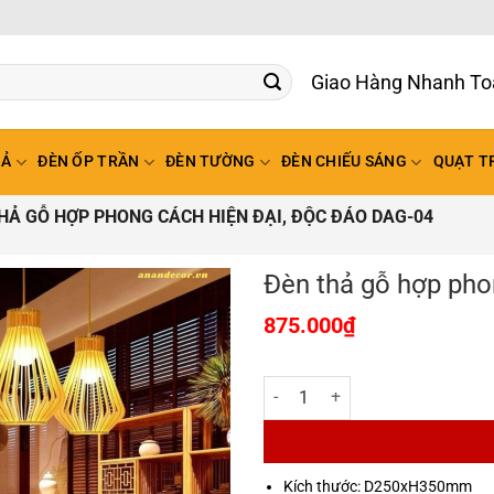
Giao Hàng Nhanh To
HẢ
ĐÈN ỐP TRẦN
ĐÈN TƯỜNG
ĐÈN CHIẾU SÁNG
QUẠT T
HẢ GỖ HỢP PHONG CÁCH HIỆN ĐẠI, ĐỘC ĐÁO DAG-04
Đèn thả gỗ hợp pho
875.000
₫
Đèn thả gỗ hợp phong cách hiện 
Kích thước: D250xH350mm