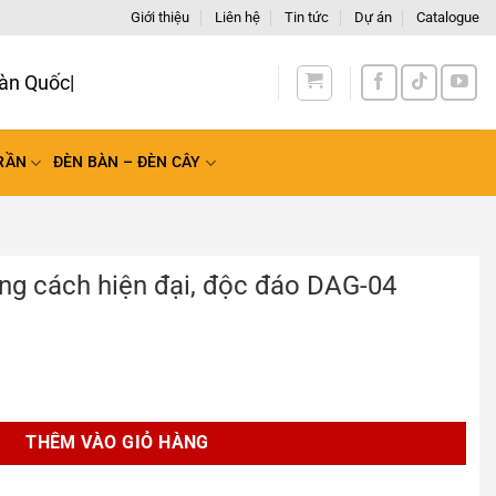
Giới thiệu
Liên hệ
Tin tức
Dự án
Catalogue
àn Qu
RẦN
ĐÈN BÀN – ĐÈN CÂY
ng cách hiện đại, độc đáo DAG-04
đại, độc đáo DAG-04 số lượng
THÊM VÀO GIỎ HÀNG