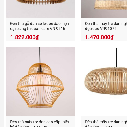
Xem thêm
Đèn thả gỗ đan so le độc đáo hiện
Đèn thả mây tre đan ng
đại trang trí quán cafe VN 9516
độc đáo VR91076
1.822.000
₫
1.470.000
₫
Việc tuâ
nguyên 
Treo 
Không
Tránh
Sử d
Để ng
ẩm.
Tư vấ
Đèn thả mây tre đan cao cấp thiết
Đèn thả mây tre đan ng