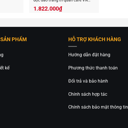
độc đáo trang trí quán cafe VN
952131
đèn gỗ nửa cầu thả trần trang trí phòng khách cực đẹp này kh
1.822.000
₫
m các sản phẩm đèn gỗ khác trong cùng danh mục
Đèn gỗ deco
ên của
An An Decor
, chúng tôi sẽ tư vấn thiết kế mẫu đèn cho b
 SẢN PHẨM
HỖ TRỢ KHÁCH HÀNG
ng
Hướng dẫn đặt hàng
ết kế
Phương thức thanh toán
Đổi trả và bảo hành
ecor
– Ánh sáng từ tâm hồn
m Văn Đồng, P.11, Q.Bình Thạnh, Tp.Hồ Chí Minh
Chính sách hợp tác
7.227 – 0813.160.160 (zalo)
Chính sách bảo mật thông tin
anandecor.vn/