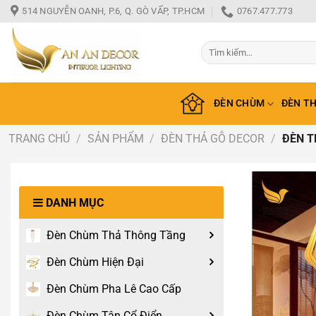
Bỏ
514 NGUYỄN OANH, P.6, Q. GÒ VẤP, TP.HCM
0767.477.773
qua
nội
Tìm
dung
kiếm:
ĐÈN CHÙM
ĐÈN T
TRANG CHỦ
/
SẢN PHẨM
/
ĐÈN THẢ GỖ DECOR
/
ĐÈN T
DANH MỤC
Đèn Chùm Thả Thông Tầng
Đèn Chùm Hiện Đại
Đèn Chùm Pha Lê Cao Cấp
Đèn Chùm Tân Cổ Điển