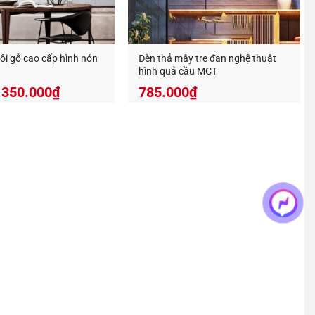
 g
ổ thả trần decor
?
ôi gỗ cao cấp hình nón
Đèn thả mây tre đan nghệ thuật
hình quả cầu MCT
350.000
₫
785.000
₫
nên đẹp hơn, tuổi thọ lâu hơn và giữ được màu sắc
ủa sản phẩm bạn nhé.
chúng tôi khuyến khích bạn thường mở đèn để tránh
 thả trần decor
theo yêu cầu.