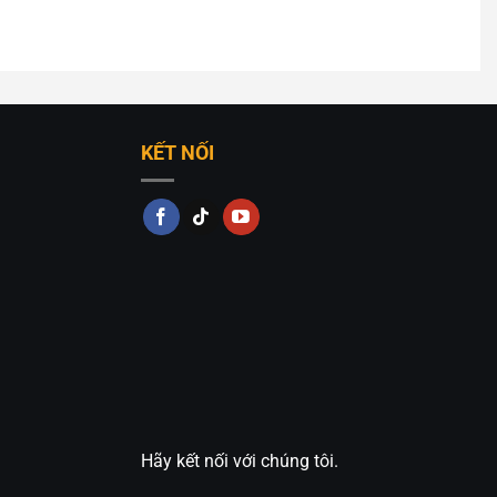
ông đáp ứng được yêu cầu thiết kế của bạn. Bạn có thể
r trang trí cực đẹp
của chúng tôi. Hoặc liên hệ với
ạn nhé!
KẾT NỐI
Hãy kết nối với chúng tôi.