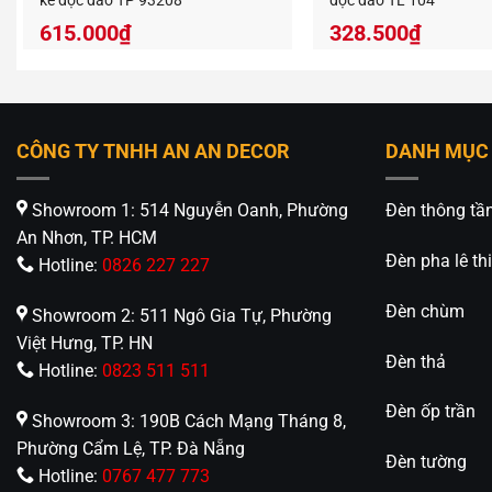
kế độc đáo TP 93208
độc đáo TL 104
Nếu Mẫu 
615.000
₫
328.500
₫
xem thê
nhân vi
CÔNG TY TNHH AN AN DECOR
DANH MỤC
Showroom 1: 514 Nguyễn Oanh, Phường
Đèn thông tầ
An Nhơn, TP. HCM
Đèn pha lê thi
Hotline:
0826 227 227
Đèn chùm
Showroom 2: 511 Ngô Gia Tự, Phường
An An D
Việt Hưng, TP. HN
412 Phạ
Đèn thả
Hotline:
0823 511 511
0826.22
Đèn ốp trần
https://
Showroom 3: 190B Cách Mạng Tháng 8,
Phường Cẩm Lệ, TP. Đà Nẵng
Đèn tường
Hotline:
0767 477 773