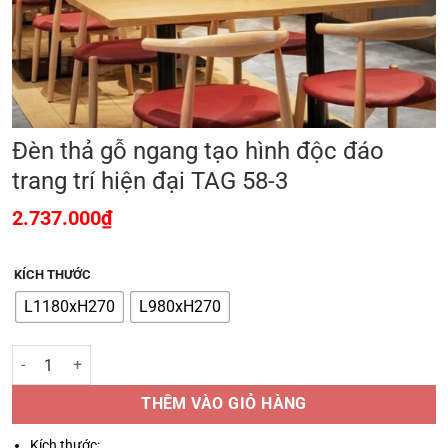
Đèn thả gỗ ngang tạo hình độc đáo
trang trí hiện đại TAG 58-3
2.737.000
₫
KÍCH THƯỚC
L1180xH270
L980xH270
Đèn thả gỗ ngang tạo hình độc đáo trang trí hiện đại TAG 58-3 số lư
THÊM VÀO GIỎ HÀNG
Kích thước: