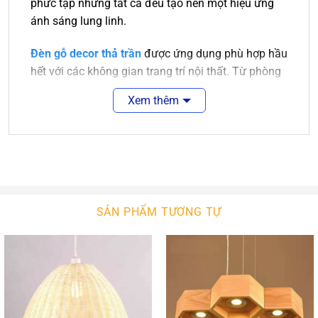
phức tạp nhưng tất cả đều tạo nên một hiệu ứng
ánh sáng lung linh.
Đèn gỗ decor thả trần
được ứng dụng phù hợp hầu
hết với các không gian trang trí nội thất. Từ phòng
khách sang trọng đến nhà bếp hay phòng ngủ cần
Xem thêm
sự ấm áp thì đều có những chiếc đèn gỗ phù hợp.
Không chỉ dùng trang trí trong gia đình, những
chiếc đèn gỗ thả trần trang trí còn được sử dụng
rất nhiều tại các quán ăn, quán cafe, nhà hàng,
khách sạn, resort…
Với kiểu dáng và kích thước đa dạng,
đèn gổ decor
SẢN PHẨM TƯƠNG TỰ
trang trí
phù hợp với nhiều không gian nội thất.
Cho dù không gian có khô khan hay cứng nhắc
đến đâu thì sự xuất hiện của đèn trang trí cũng sẽ
mang đến sự cân bằng, tạo cảm giác nhẹ nhàng,
trang nhã và thanh thoát.