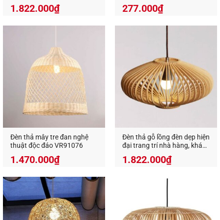
9519
1.822.000
₫
277.000
₫
Đèn gổ thả trần decor trang trí
mang đến cảm giác
thân thuộc, gần gũi, là một điểm nhấn độc đáo khó
quên cho bất kỳ không gian sử dụng nó.
Xem thêm các sản phẩm đèn gỗ trang trí tại đây
Một số lưu ý khi sử dụng đèn g
ổ thả trần
decor
?
Đèn thả mây tre đan nghệ
Đèn thả gỗ lồng đèn dẹp hiện
thuật độc đáo VR91076
đại trang trí nhà hàng, khách
sạn VN 9501
1.470.000
₫
1.822.000
₫
Việc tuân thủ những lưu ý dưới đây sẽ giúp cho
chiếc
đèn gỗ decor
trở nên đẹp hơn, tuổi thọ lâu
hơn và giữ được màu sắc nguyên bản của chúng:
Treo trực tiếp dưới ánh nắng chói chang cũng