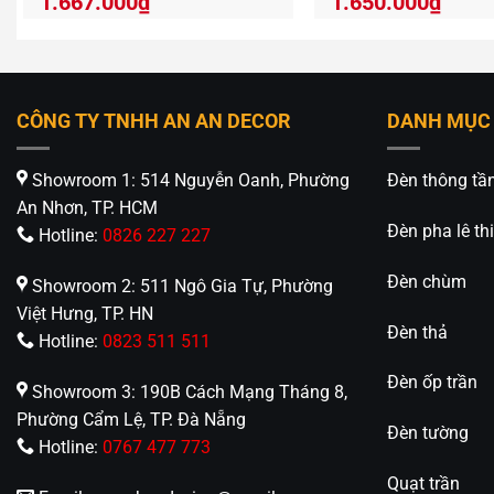
1.667.000
₫
1.650.000
₫
CÔNG TY TNHH AN AN DECOR
DANH MỤC
Showroom 1: 514 Nguyễn Oanh, Phường
Đèn thông tầ
An Nhơn, TP. HCM
Đèn pha lê thi
Hotline:
0826 227 227
Đèn chùm
Showroom 2: 511 Ngô Gia Tự, Phường
Việt Hưng, TP. HN
Đèn thả
Hotline:
0823 511 511
Đèn ốp trần
Showroom 3: 190B Cách Mạng Tháng 8,
Phường Cẩm Lệ, TP. Đà Nẵng
Đèn tường
Hotline:
0767 477 773
Quạt trần