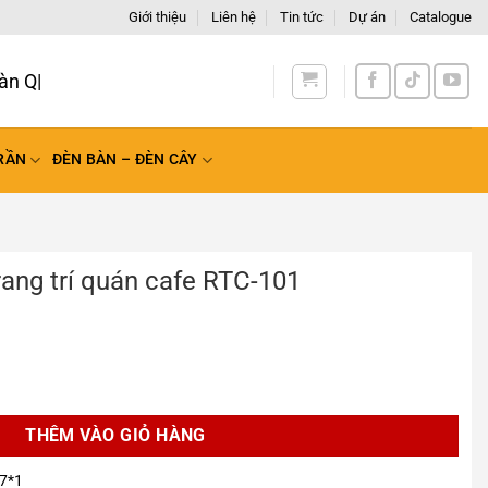
Giới thiệu
Liên hệ
Tin tức
Dự án
Catalogue
àn Quốc
RẦN
ĐÈN BÀN – ĐÈN CÂY
rang trí quán cafe RTC-101
 cafe RTC-101 số lượng
THÊM VÀO GIỎ HÀNG
7*1