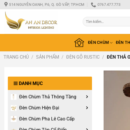
Bỏ
514 NGUYỄN OANH, P.6, Q. GÒ VẤP, TP.HCM
0767.477.773
qua
nội
Tìm
dung
kiếm:
ĐÈN CHÙM
ĐÈN T
TRANG CHỦ
/
SẢN PHẨM
/
ĐÈN GỖ RUSTIC
/
ĐÈN THẢ G
DANH MỤC
Đèn Chùm Thả Thông Tầng
Đèn Chùm Hiện Đại
Đèn Chùm Pha Lê Cao Cấp
Đèn Chùm Tân Cổ Điển