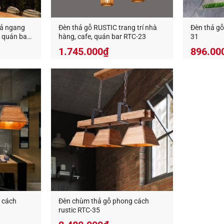
hả ngang
Đèn thả gỗ RUSTIC trang trí nhà
Đèn thả gỗ
, quán bar
hàng, cafe, quán bar RTC-23
31
1.745.000
₫
896.00
 cách
Đèn chùm thả gỗ phong cách
rustic RTC-35