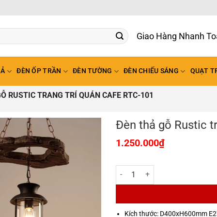
Giao Hàng Nhanh To
HẢ
ĐÈN ỐP TRẦN
ĐÈN TƯỜNG
ĐÈN CHIẾU SÁNG
QUẠT T
Ỗ RUSTIC TRANG TRÍ QUÁN CAFE RTC-101
Đèn thả gỗ Rustic t
1.250.000
₫
Đèn thả gỗ Rustic trang trí quán
Kích thước: D400xH600mm E2