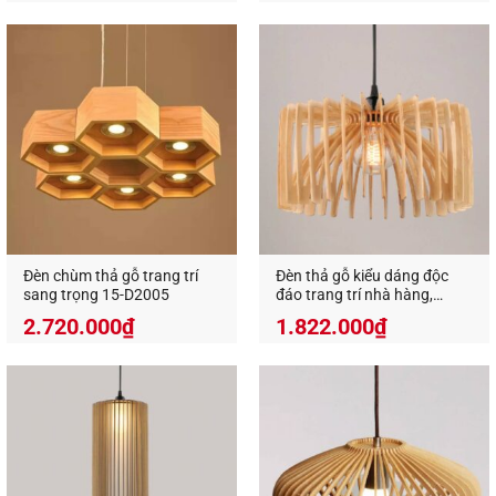
Đèn gổ thả trần decor trang trí
mang đến cảm giác
thân thuộc, gần gũi, là một điểm nhấn độc đáo khó
quên cho bất kỳ không gian sử dụng nó.
Xem thêm các sản phẩm đèn gỗ trang trí tại đây
Một số lưu ý khi sử dụng đèn g
ổ thả trần
decor
?
Đèn chùm thả gỗ trang trí
Đèn thả gỗ kiểu dáng độc
sang trọng 15-D2005
đáo trang trí nhà hàng,
khách sạn VN 9525
2.720.000
₫
1.822.000
₫
Việc tuân thủ những lưu ý dưới đây sẽ giúp cho
chiếc
đèn gỗ decor
trở nên đẹp hơn, tuổi thọ lâu
hơn và giữ được màu sắc nguyên bản của chúng:
Treo trực tiếp dưới ánh nắng chói chang cũng
không nên bạn nhé.