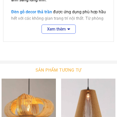
Đèn gỗ decor thả trần
được ứng dụng phù hợp hầu
hết với các không gian trang trí nội thất. Từ phòng
khách sang trọng đến nhà bếp hay phòng ngủ cần
Xem thêm
sự ấm áp thì đều có những chiếc đèn gỗ phù hợp.
Không chỉ dùng trang trí trong gia đình, những
chiếc đèn gỗ thả trần trang trí còn được sử dụng
rất nhiều tại các quán ăn, quán cafe, nhà hàng,
khách sạn, resort…
Với kiểu dáng và kích thước đa dạng,
đèn gổ decor
SẢN PHẨM TƯƠNG TỰ
trang trí
phù hợp với nhiều không gian nội thất.
Cho dù không gian có khô khan hay cứng nhắc
đến đâu thì sự xuất hiện của đèn trang trí cũng sẽ
mang đến sự cân bằng, tạo cảm giác nhẹ nhàng,
trang nhã và thanh thoát.
Không chỉ tạo sự cân bằng cho nội thất,
đèn gỗ