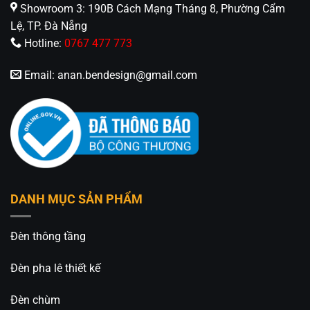
Showroom 3: 190B Cách Mạng Tháng 8, Phường Cẩm
với nhân viên của
An An Decor
, chúng tôi sẽ tư vấn
Lệ, TP. Đà Nẵng
thiết kế mẫu đèn cho bạn nhé!
Hotline:
0767 477 773
Email:
anan.bendesign@gmail.com
An An Decor
– Ánh sáng từ tâm hồn
412 Phạm Văn Đồng, P.11, Q.Bình Thạnh, Tp.Hồ
Chí Minh
0826.227.227 – 0813.160.160 (zalo)
DANH MỤC SẢN PHẨM
https://anandecor.vn/
Đèn thông tầng
Đèn pha lê thiết kế
Đèn chùm