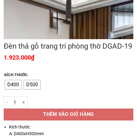
Đèn thả gỗ trang trí phòng thờ DGAD-19
1.923.000
₫
KÍCH THƯỚC
D400
D500
Đèn thả gỗ trang trí phòng thờ DGAD-19 số lượng
THÊM VÀO GIỎ HÀNG
Kích thước:
A: D400xH300mm