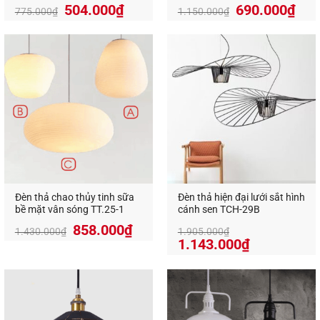
504.000
₫
690.000
₫
775.000
₫
1.150.000
₫
Đèn thả chao thủy tinh sữa
Đèn thả hiện đại lưới sắt hình
bề mặt vân sóng TT.25-1
cánh sen TCH-29B
858.000
₫
1.430.000
₫
1.905.000
₫
1.143.000
₫