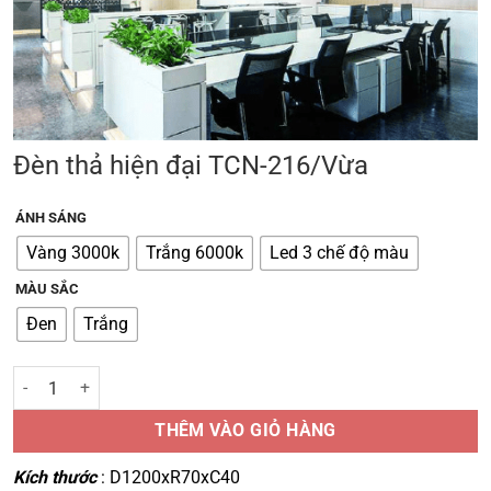
Đèn thả hiện đại TCN-216/Vừa
ÁNH SÁNG
Vàng 3000k
Trắng 6000k
Led 3 chế độ màu
MÀU SẮC
Đen
Trắng
Đèn thả hiện đại TCN-216/Vừa số lượng
THÊM VÀO GIỎ HÀNG
Kích thước
: D1200xR70xC40