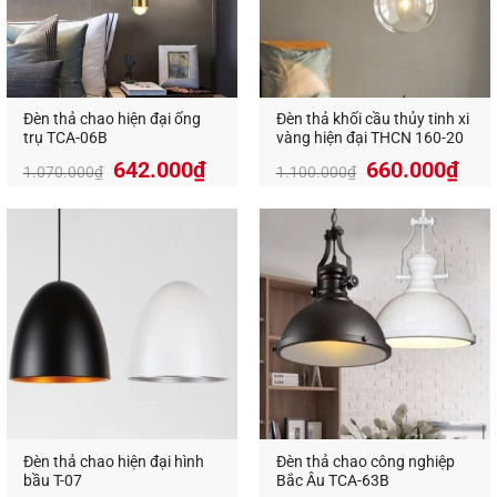
so với đèn sợi đốt và có độ bền lên tới 50.000
giờ.
An toàn với người sử dụng:
Đèn thả cao cấp
không tỏa nhiều nhiệt lượng khi sử dụng, không
Đèn thả chao hiện đại ống
Đèn thả khối cầu thủy tinh xi
tạo tia uv nên vừa đảm bảo an toàn cho người
trụ TCA-06B
vàng hiện đại THCN 160-20
sử dụng, thân thiện với môi trường.
Giá
Giá
642.000
₫
660.000
₫
1.070.000
₫
1.100.000
₫
gốc
hiệ
là:
tại
1.100.000₫.
là:
660
Đèn thả chao hiện đại hình
Đèn thả chao công nghiệp
bầu T-07
Bắc Âu TCA-63B