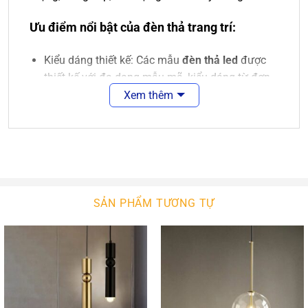
Ưu điểm nổi bật của đèn thả trang trí:
Kiểu dáng thiết kế: Các mẫu
đèn thả led
được
thiết kế với đa dạng mẫu mã, kiểu dáng từ đơn
giản tới cao cấp, từ cổ điển tới hiện đại, phù hợp
Xem thêm
với nhiều không gian khác nhau như phòng
khách, phòng ngủ, hội nghị, phòng thờ,…Người
tiêu dùng có thể dễ dàng lựa chọn được một
sản phẩm ưng ý.
Chất liệu sử dụng: Sản phẩm
đèn thả đẹp
sử
SẢN PHẨM TƯƠNG TỰ
dụng chất liệu cao cấp như: thủy tinh, chao sắt,
…Với mỗi loại chất liệu có vẻ đẹp và ý nghĩa
riêng.
Tiết kiệm điện năng: Nhờ việc ứng dụng công
nghệ chiếu sáng đèn led hiện đại nên đây là loại
đèn tiết kiệm điện năng khi sử dụng lên tới 70%