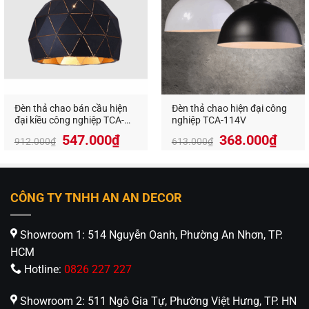
Đèn thả chao bán cầu hiện
Đèn thả chao hiện đại công
đại kiều công nghiệp TCA-
nghiệp TCA-114V
1035
Giá
Giá
Giá
Giá
547.000
₫
368.000
₫
912.000
₫
613.000
₫
gốc
hiện
gốc
hiện
là:
tại
là:
tại
912.000₫.
là:
613.000₫.
là:
547.000₫.
368.
CÔNG TY TNHH AN AN DECOR
Showroom 1: 514 Nguyễn Oanh, Phường An Nhơn, TP.
HCM
Hotline:
0826 227 227
Showroom 2: 511 Ngô Gia Tự, Phường Việt Hưng, TP. HN