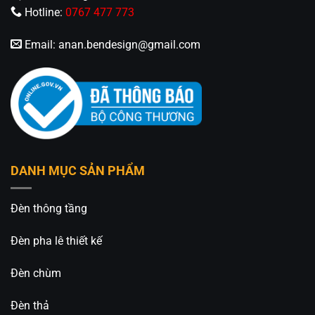
⚡️
An An Decor
– Ánh sáng từ tâm hồn
⚡️
Hotline:
0767 477 773
🏢CN 1: 514 Nguyễn Oanh, P.6, Q. Gò Vấp, Tp.Hồ
Email:
anan.bendesign@gmail.com
Chí Minh
🏢CN 2: 511 Ngô Gia Tự, P. Đức Giang, Q.Long
Biên, Tp. Hà Nội
Hotline: 0826.227.227 – 0813.160.160 –
08.1745.1745 (Zalo)
DANH MỤC SẢN PHẨM
Fanpage:
Đèn Trang Trí An An Decor
Đèn thông tầng
Đèn pha lê thiết kế
Đèn chùm
Đèn thả