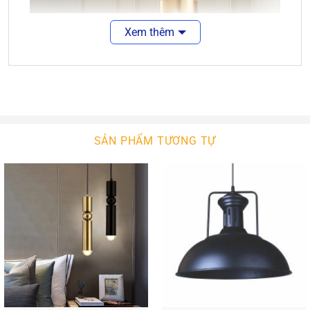
Xem thêm
SẢN PHẨM TƯƠNG TỰ
Phần đui đèn màu xi vàng tinh tế, tạo điểm nhấn
cho không gian. Sự kết hợp giữa thủy tinh và hợp
kim xi vàng không chỉ mang đến một vẻ đẹp hiện
đại mà còn phù hợp với nhiều phong cách thiết kế
nội thất khác nhau, từ cổ điển đến hiện đại.