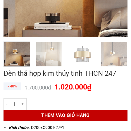
Đèn thả hợp kim thủy tinh THCN 247
1.020.000
₫
- 40%
1.700.000
₫
Đèn thả hợp kim thủy tinh THCN 247 số lượng
THÊM VÀO GIỎ HÀNG
Kích thước
: D200xC900 E27*1