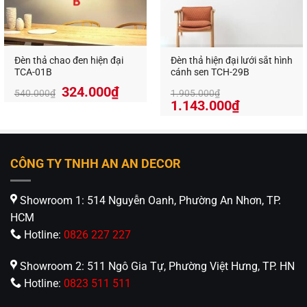
Đèn thả chao đen hiện đại
Đèn thả hiện đại lưới sắt hình
TCA-01B
cánh sen TCH-29B
324.000
₫
540.000
₫
1.905.000
₫
1.143.000
₫
CÔNG TY TNHH AN AN DECOR
Showroom 1: 514 Nguyễn Oanh, Phường An Nhơn, TP.
HCM
Hotline:
0826 227 227
Showroom 2: 511 Ngô Gia Tự, Phường Việt Hưng, TP. HN
Hotline:
0823 511 511