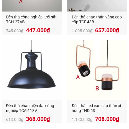
Đèn thả hiện đại sử dụng công nghệ LED hiện đại
cho chất lượng ánh sáng tốt, độ hoàn màu cao.
Màu sắc ánh sáng đa dạng, đẹp mắt. Tiết kiệm
Đèn thả công nghiệp lưới sắt
Đèn thả chao thân vàng cao
TCH-27AB
cấp TCF.43B
điện năng. Những yếu tố đó tạo nên hiệu quả sử
447.000
₫
657.000
₫
745.000
₫
1.095.000
₫
dụng.
Mời các bạn khám phá những mẫu đèn thả độc
đáo của An An Decor nhé!
Đèn thả chao hiện đại công
Đèn thả Led cao cấp thân xi
nghiệp TCA-118V
hồng THD.63
368.000
₫
708.000
₫
613.000
₫
1.180.000
₫