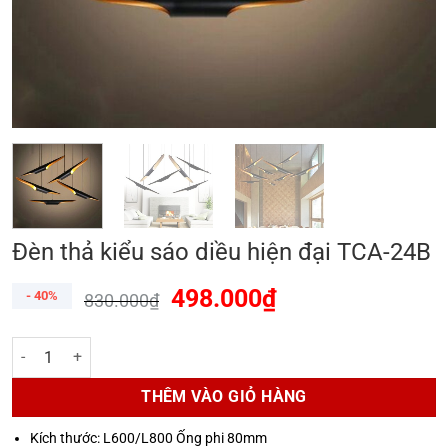
Đèn thả kiểu sáo diều hiện đại TCA-24B
498.000
₫
- 40%
830.000
₫
Đèn thả kiểu sáo diều hiện đại TCA-24B số lượng
THÊM VÀO GIỎ HÀNG
Kích thước: L600/L800 Ống phi 80mm