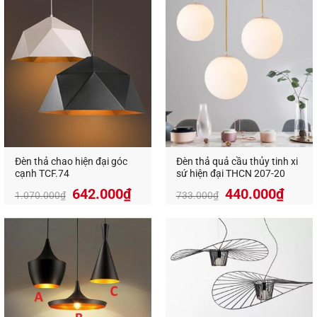
Đèn thả chao hiện đại góc
Đèn thả quả cầu thủy tinh xi
cạnh TCF.74
sứ hiện đại THCN 207-20
Giá
Giá
642.000
₫
440.000
₫
1.070.000
₫
733.000
₫
gốc
hiện
là:
tại
733.000₫.
là:
440.