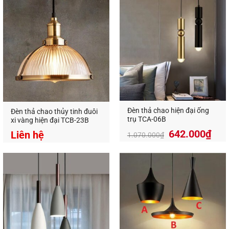
Đèn thả chao hiện đại ống
Đèn thả chao thủy tinh đuôi
trụ TCA-06B
xi vàng hiện đại TCB-23B
642.000
₫
Liên hệ
1.070.000
₫