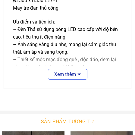
Ø2500 x H350 E27*1
Mây tre đan thủ công
Ưu điểm và tiện ích:
– Đèn Thả sử dụng bóng LED cao cấp với độ bền
cao, tiêu thụ ít điện năng.
– Ánh sáng vàng dịu nhẹ, mang lại cảm giác thư
thái, ấm áp và sang trọng.
– Thiết kế mộc mạc đồng quê , độc đáo, đem lại
cảm giác vui vẻ cho mọi không gian.
Xem thêm
– Đèn được làm từ chất liệu cao cấp, an toàn cho
người sử dụng.
Sản phẩm phù hợp với nhiều phong cách thiết kế
tạo nên một không gian ấm cúng và tràn ngập ánh
sáng trong không gian gia đình bạn hay trong
không gian bất kỳ mà bạn yêu thích.
SẢN PHẨM TƯƠNG TỰ