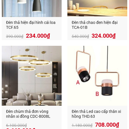
Đèn thả hiện đại hình cái loa
Đèn thả chao đen hiện đại
TCF.65
TCA-01B
234.000
₫
324.000
₫
390.000
₫
540.000
₫
Đèn chùm thả đơn vòng
Đèn thả Led cao cấp thân xi
nhẫn xi đồng CDC-8008L
hồng THD.63
708.000
₫
6.100.000
₫
1.180.000
₫