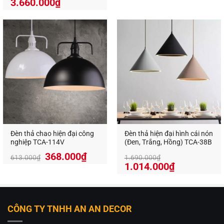
Giá
Giá
3.660.000
₫
gốc
hiện
là:
tại
6.100.000₫.
là:
3.660.000₫.
Đèn thả chao hiện đại công
Đèn thả hiện đại hình cái nón
nghiệp TCA-114V
(Đen, Trắng, Hồng) TCA-38B
Giá
Giá
368.000
₫
613.000
₫
1.690.000
₫
gốc
hiện
1.014.000
₫
là:
tại
613.000₫.
là:
368.000₫.
CÔNG TY TNHH AN AN DECOR