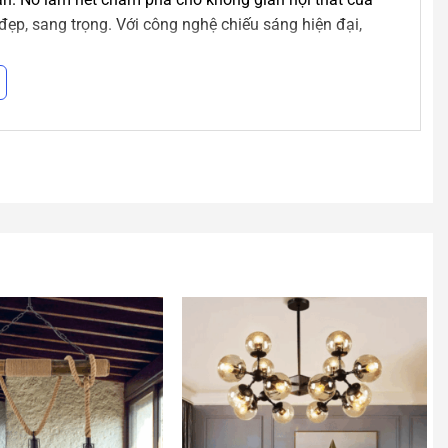
đẹp, sang trọng. Với công nghệ chiếu sáng hiện đại,
 dụng các chất liệu cao cấp, cùng công nghệ sơn mạ
Sự phối trí tài tình cùng hoa văn tinh xảo tạo ra các
p với các không gian biệt thự, nhà hàng, khách sạn…
ng trí này. Ánh sáng đa sắc giúp không gian lung linh
 dụng cho người dùng. Cùng với độ bề cao của vật liệu
èn
theo yêu cầu.