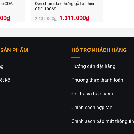
lê CDA-
Đèn chùm dây thừng gỗ tự nhiên
0826.227.227
–
0813.160.160
(zalo)
CDC-1006S
anandecor.vn/
Giá
Giá
Giá
000
₫
1.311.000
₫
2.185.000
₫
hiện
gốc
hiện
tại
là:
tại
000₫.
là:
2.185.000₫.
là:
4.440.000₫.
1.311.000₫.
 SẢN PHẨM
HỖ TRỢ KHÁCH HÀNG
ng
Hướng dẫn đặt hàng
ết kế
Phương thức thanh toán
Đổi trả và bảo hành
Chính sách hợp tác
Chính sách bảo mật thông tin