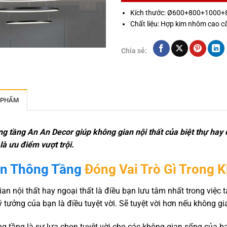
Kích thước: Ø600+800+1000
Chất liệu: Hợp kim nhôm cao c
Chia sẻ:
 PHẨM
g tầng An An Decor giúp không gian nội thất của biệt thự hay
là ưu điểm vượt trội.
n Thông Tầng
Đóng Vai Trò Gì Trong 
an nội thất hay ngoại thất là điều bạn lưu tâm nhất trong việc
ý tưởng của bạn là điều tuyệt vời. Sẽ tuyệt vời hơn nếu không 
g tầng là sự lựa chọn tuyệt vời cho các không gian sống của b