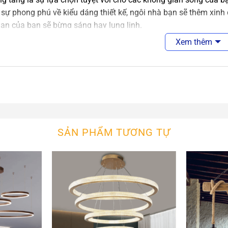
 sự phong phú về kiểu dáng thiết kế, ngôi nhà bạn sẽ thêm xinh 
an của bạn sẽ bừng sáng hay lung linh.
Xem thêm
n Thông Tầng
An An Decor
 thông tầng được các nghệ nhân chế tác công phu và tỉ mỉ. Sử
n. Cho ra màu sắc khung đèn phù hợp với các không gian cổ điển. 
 cực kỳ ấn tượng
g tầng được thiết kế theo phong cách Châu Âu. Đặc biệt phù hợ
SẢN PHẨM TƯƠNG TỰ
 sự sang trọng bật nhất cho gia chủ.
ệ chiếu sáng hiện đại LED được sử dụng ở dòng đèn ốp trần tra
 thẩm mỹ. Ưu điểm tiết kiệm điện năng lớn tạo tính hiệu quả sử
mang lại tính hiệu quả kinh tế cho gia chủ.
n, thiết kế, sản xuất và tìm
các mẫu đ