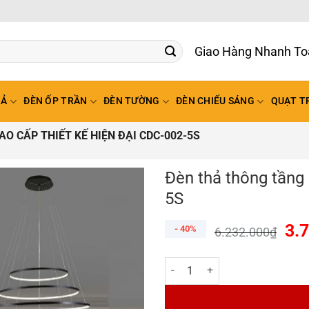
Giao Hàng Nhanh To
HẢ
ĐÈN ỐP TRẦN
ĐÈN TƯỜNG
ĐÈN CHIẾU SÁNG
QUẠT T
O CẤP THIẾT KẾ HIỆN ĐẠI CDC-002-5S
Đèn thả thông tầng 
5S
3.
- 40%
6.232.000
₫
Đèn thả thông tầng LED cao cấp 