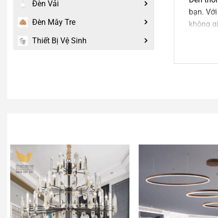
Đèn Vải
bạn. Với
Đèn Mây Tre
không gi
Thiết Bị Vệ Sinh
2.
Đè
Dòng đèn
tiên tiế
thiết kế
Đèn thôn
Mang đến
Công ngh
đầy tính
chế tác 
Tư vấ