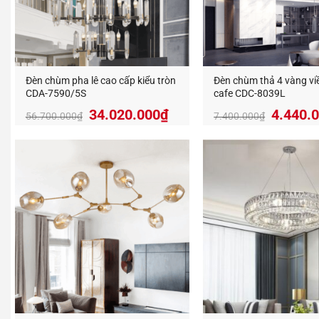
An An D
và sản x
Liên h
Đèn chùm pha lê cao cấp kiểu tròn
Đèn chùm thả 4 vàng vi
CDA-7590/5S
cafe CDC-8039L
Giá
Giá
Giá
34.020.000
₫
4.440.
56.700.000
₫
7.400.000
₫
gốc
hiện
gốc
là:
tại
là:
56.700.000₫.
là:
7.400.
34.020.000₫.
Đèn Tra
thị trườn
An An D
Địa Chỉ: