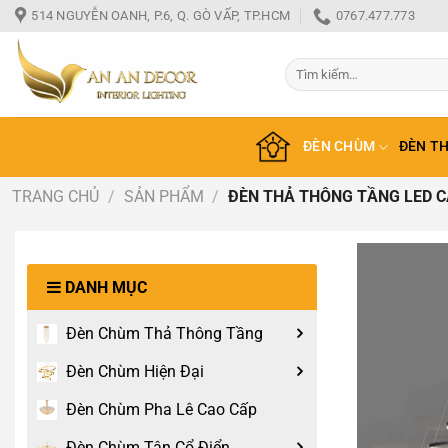
Bỏ
514 NGUYỄN OANH, P.6, Q. GÒ VẤP, TP.HCM
0767.477.773
qua
nội
Tìm
dung
kiếm:
ĐÈN CHÙM
ĐÈN T
TRANG CHỦ
/
SẢN PHẨM
/
ĐÈN THẢ THÔNG TẦNG LED CA
DANH MỤC
Đèn Chùm Thả Thông Tầng
Đèn Chùm Hiện Đại
Đèn Chùm Pha Lê Cao Cấp
Đèn Chùm Tân Cổ Điển