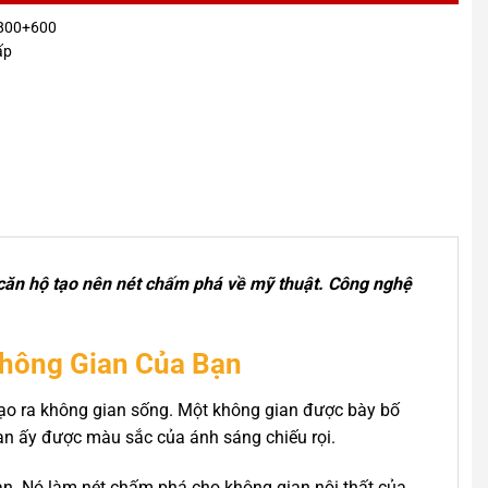
+800+600
ấp
 căn hộ tạo nên nét chấm phá về mỹ thuật. Công nghệ
Không Gian Của Bạn
 tạo ra không gian sống. Một không gian được bày bố
gian ấy được màu sắc của ánh sáng chiếu rọi.
ạn. Nó làm nét chấm phá cho không gian nội thất của