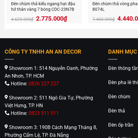
Đèn chùm thả kiểu ngang hạt đậu
Đèn chùm thả vòng pha 
Hotline:
hở thân vàng 7 bóng CDC-23N7B
8074L
https://
Giá
Giá
Giá
2.775.000
₫
4.440.
4.625.000
₫
7.400.000
₫
gốc
hiện
gốc
là:
tại
là:
4.625.000₫.
là:
7.400.
2.775.000₫.
CÔNG TY TNHH AN AN DECOR
DANH MỤC
Showroom 1: 514 Nguyễn Oanh, Phường
Đèn thông tầ
An Nhơn, TP. HCM
Đèn pha lê thi
Hotline:
0826 227 227
Đèn chùm
Showroom 2: 511 Ngô Gia Tự, Phường
Việt Hưng, TP. HN
Đèn thả
Hotline:
0823 511 511
Đèn ốp trần
Showroom 3: 190B Cách Mạng Tháng 8,
Phường Cẩm Lệ, TP. Đà Nẵng