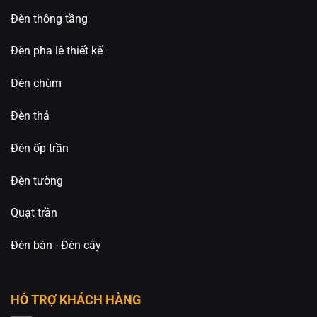
dụng và phong cách không gian:
Đèn thông tầng
Ánh sáng trắng: Phù hợp không gian làm việc,
Đèn pha lê thiết kế
khu vực cần độ sáng cao.
Ánh sáng vàng: Tạo cảm giác ấm cúng, sang
Đèn chùm
trọng.
Đèn thả
Ánh sáng trung tính: Cân bằng giữa thẩm mỹ và
công năng sử dụng.
Đèn ốp trần
Ứng Dụng Đa Dạng Trong Nhiều Công
Đèn tường
Trình
Quạt trần
Với thiết kế hiện đại và khả năng chiếu sáng linh
hoạt, đèn thả trang trí hiện đại CDC-6631H được
Đèn bàn - Đèn cây
ứng dụng rộng rãi trong nhiều không gian khác
nhau:
HỖ TRỢ KHÁCH HÀNG
Nhà Hàng: Đèn giúp tạo điểm nhấn cho khu vực