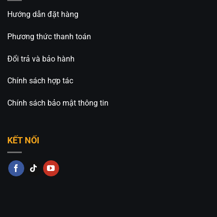
bàn ăn, tăng cảm giác sang trọng và nâng cao
trải nghiệm khách hàng. Ánh sáng dịu nhẹ còn
Hướng dẫn đặt hàng
góp phần làm nổi bật món ăn và không gian nội
Phương thức thanh toán
thất.
Quán Cafe: Đối với các quán cafe theo phong
Đổi trả và bảo hành
cách hiện đại, tối giản hoặc Scandinavian, mẫu
đèn này là lựa chọn lý tưởng giúp tạo nên
Chính sách hợp tác
không gian check-in ấn tượng và thu hút khách
Chính sách bảo mật thông tin
hàng.
Khách Sạn Và Sảnh Đón Tiếp: Thiết kế thanh
lịch của CDC-6631H mang đến sự chuyên
KẾT NỐI
nghiệp và đẳng cấp cho khu vực lễ tân, sảnh
chờ hoặc các không gian công cộng trong
khách sạn.
Phòng Khách Gia Đình: Lắp đặt phía trên bàn
trà hoặc bàn ăn giúp tăng tính thẩm mỹ, tạo
điểm nhấn nổi bật và nâng cao giá trị không