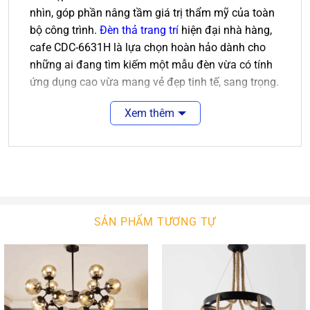
nhìn, góp phần nâng tầm giá trị thẩm mỹ của toàn
bộ công trình.
Đèn thả trang trí
hiện đại nhà hàng,
cafe CDC-6631H là lựa chọn hoàn hảo dành cho
những ai đang tìm kiếm một mẫu đèn vừa có tính
ứng dụng cao vừa mang vẻ đẹp tinh tế, sang trọng.
Thiết Kế Hiện Đại, Tối Giản Nhưng Đầy
Xem thêm
Cuốn Hút
Đèn thả CDC-6631H sở hữu kiểu dáng thanh mảnh
với thiết kế ngang dài hiện đại, phù hợp với xu
hướng nội thất tối giản đang được ưa chuộng hiện
nay. Sự kết hợp giữa chất liệu gỗ tự nhiên và hợp
SẢN PHẨM TƯƠNG TỰ
kim cao cấp mang đến vẻ đẹp hài hòa giữa sự ấm
áp và nét hiện đại, giúp sản phẩm dễ dàng hòa hợp
với nhiều phong cách kiến trúc khác nhau.
Đường nét thiết kế tinh gọn nhưng vẫn tạo được
điểm nhấn nổi bật, giúp không gian trở nên sang