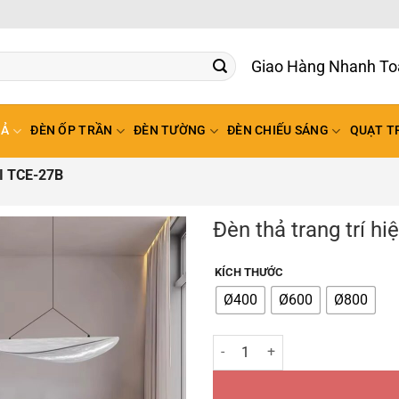
Giao Hàng Nhanh To
HẢ
ĐÈN ỐP TRẦN
ĐÈN TƯỜNG
ĐÈN CHIẾU SÁNG
QUẠT T
I TCE-27B
Đèn thả trang trí h
KÍCH THƯỚC
Ø400
Ø600
Ø800
Đèn thả trang trí hiện đại TCE-2