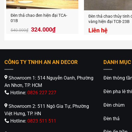
Đèn thả chao đen hiện đại TCA-
Đèn thả chao thủy tinh đ
01B
vàng hiện đại TCB-23B
324.000
₫
Liên hệ
540.000
₫
Ánh sá
Đèn thả
CÔNG TY TNHH AN AN DECOR
DANH MỤC
chỉnh th
Showroom 1: 514 Nguyễn Oanh, Phường
Đèn thông tầ
Ứng dụ
An Nhơn, TP. HCM
Đèn pha lê thi
Hotline:
0826 227 227
Phòn
Đèn chùm
Showroom 2: 511 Ngô Gia Tự, Phường
Phòn
Việt Hưng, TP. HN
Đèn thả
Hotline:
0823 511 511
Quán
Đèn ốp trần