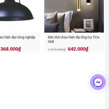
ao hiện đại công nghiệp
Đèn thả chao hiện đại ống trụ TCA-
06B
368.000
₫
642.000
₫
1.070.000
₫