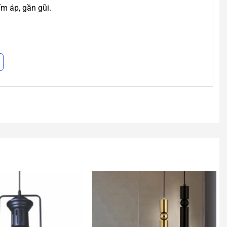
m áp, gần gũi.
ói.
lâu dài.
n thiện môi trường.