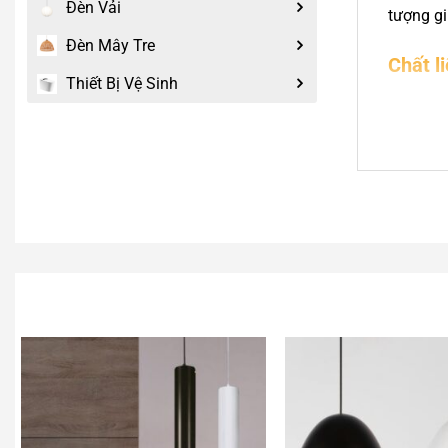
Đèn Vải
tượng gi
Đèn Mây Tre
Chất l
Thiết Bị Vệ Sinh
Chao 
Khung
Nguồn