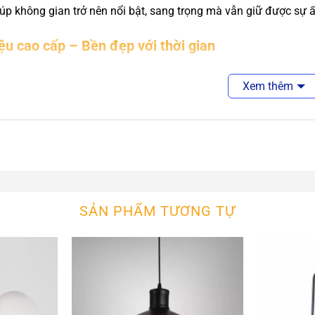
úp không gian trở nên nổi bật, sang trọng mà vẫn giữ được sự ấ
iệu cao cấp – Bền đẹp với thời gian
đèn chất lượng cao
: Tán sáng đều, ánh sáng dịu nhẹ, chống ch
Xem thêm
 kim loại phủ sơn tĩnh điện
: Bền chắc, chống oxy hóa, giữ màu 
 sáng LED tiết kiệm điện
: Hoạt động ổn định, tuổi thọ cao, thâ
SẢN PHẨM TƯƠNG TỰ