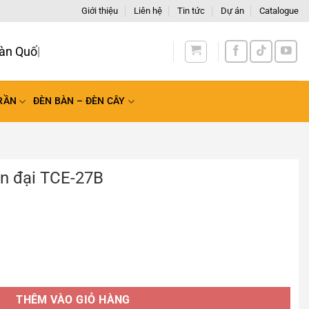
Giới thiệu
Liên hệ
Tin tức
Dự án
Catalogue
àn Quốc
RẦN
ĐÈN BÀN – ĐÈN CÂY
iện đại TCE-27B
7B số lượng
THÊM VÀO GIỎ HÀNG