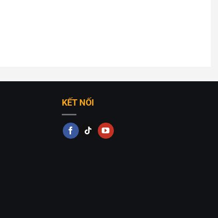
ềm mại, dễ chịu cho mắt. Ánh sáng có thể được điều
KẾT NỐI
g vàng ấm áp cho không gian thư giãn.