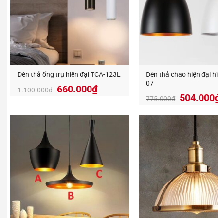
Đèn thả ống trụ hiện đại TCA-123L
Đèn thả chao hiện đại hì
07
Giá
Giá
660.000
₫
1.100.000
₫
504.000
gốc
hiện
775.000
₫
là:
tại
1.100.000₫.
là:
660.000₫.