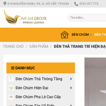
Bỏ
514 NGUYỄN OANH, P.6, Q. GÒ VẤP, TP.HCM
0767.477.773
qua
nội
Tìm
dung
kiếm:
ĐÈN CHÙM
ĐÈN T
TRANG CHỦ
/
SẢN PHẨM
/
ĐÈN THẢ TRANG TRÍ HIỆN ĐẠ
DANH MỤC
Đèn Chùm Thả Thông Tầng
Đèn Chùm Hiện Đại
Đèn Chùm Pha Lê Cao Cấp
Đèn Chùm Tân Cổ Điển