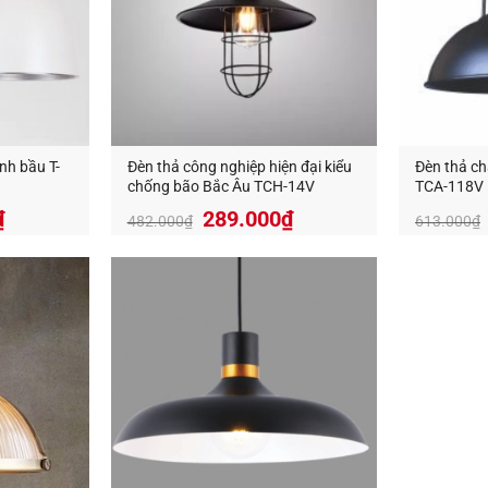
nh bầu T-
Đèn thả công nghiệp hiện đại kiểu
Đèn thả ch
chống bão Bắc Âu TCH-14V
TCA-118V
₫
289.000
₫
482.000
₫
613.000
₫