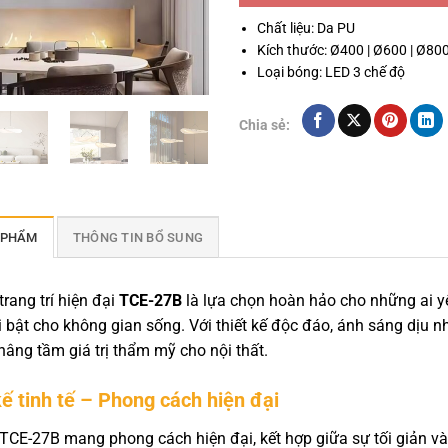
Chất liệu: Da PU
Kích thước: Ø400 | Ø600 | Ø80
Loại bóng: LED 3 chế độ
Chia sẻ:
 PHẨM
THÔNG TIN BỔ SUNG
trang trí hiện đại
TCE-27B
là lựa chọn hoàn hảo cho những ai yê
 bật cho không gian sống. Với thiết kế độc đáo, ánh sáng dịu
âng tầm giá trị thẩm mỹ cho nội thất.
kế tinh tế – Phong cách hiện đại
TCE-27B mang phong cách hiện đại, kết hợp giữa sự tối giản và 