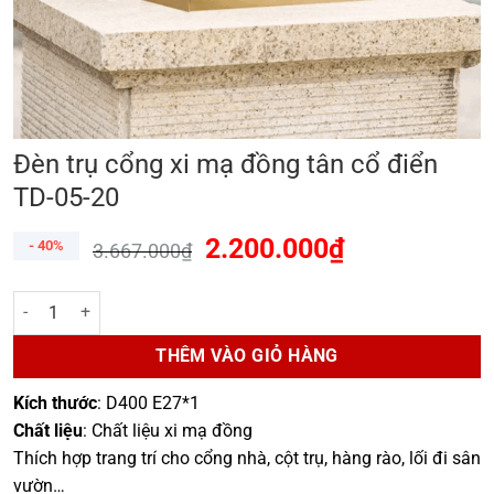
Đèn trụ cổng xi mạ đồng tân cổ điển
TD-05-20
2.200.000
₫
- 40%
3.667.000
₫
Đèn trụ cổng xi mạ đồng tân cổ điển TD-05-20 số lượng
THÊM VÀO GIỎ HÀNG
Kích thước
: D400 E27*1
Chất liệu
: Chất liệu xi mạ đồng
Thích hợp trang trí cho cổng nhà, cột trụ, hàng rào, lối đi sân
vườn…