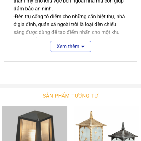
thẩm mỹ cho khu vực bên ngoài nhà mà còn giúp
đảm bảo an ninh.
-Đèn trụ cổng tô điểm cho những căn biệt thự, nhà
ở gia đình, quán xá ngoài trời là loại đèn chiếu
sáng được dùng để tạo điểm nhấn cho một khu
vực cụ thể như hàng rào, lối đi sân vườn, cổng nhà,
Xem thêm
cột hiên ngoài trời…
Bên cạnh chức năng chiếu sáng thì sản phẩm này
còn đem lại tính thẩm mỹ cho không gian nó hiện
diện như trang trí không gian ngoài trời.
Ưu điểm của đèn trụ cổng ngoài trời:
-Mẫu đèn trụ ngoài trời phong cách cổ điển với
màu sắc và hoa văn rất sang trọng.
SẢN PHẨM TƯƠNG TỰ
-Chiếc đèn có khả năng chống nước và các điều
kiện thời tiết ngoài trời nên thích hợp sử dụng cho
cổng ra vào, ban công, tường sân vườn.
-Ánh sáng ấp áp từ bóng LED chất lượng cao sẽ
mang đến cho bạn một không gian sống thật tiện