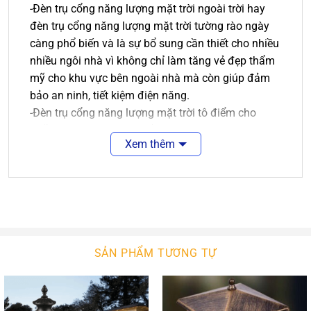
-Đèn trụ cổng năng lượng mặt trời ngoài trời hay
đèn trụ cổng năng lượng mặt trời tường rào ngày
càng phổ biến và là sự bổ sung cần thiết cho nhiều
nhiều ngôi nhà vì không chỉ làm tăng vẻ đẹp thẩm
mỹ cho khu vực bên ngoài nhà mà còn giúp đảm
bảo an ninh, tiết kiệm điện năng.
-Đèn trụ cổng năng lượng mặt trời tô điểm cho
những căn biệt thự, nhà ở gia đình, quán xá ngoài
Xem thêm
trời là loại đèn chiếu sáng được dùng để tạo điểm
nhấn cho một khu vực cụ thể như hàng rào, lối đi
sân vườn, cổng nhà, cột hiên ngoài trời…
Bên cạnh chức năng chiếu sáng thì sản phẩm này
còn đem lại tính thẩm mỹ cho không gian nó hiện
diện như trang trí không gian ngoài trời, dễ dàng
lắp đặt ở nhiều vị trí.
SẢN PHẨM TƯƠNG TỰ
Ưu điểm của đèn trụ cổng năng lượng mặt trời
ngoài trời:
– Sử dụng thoải mái không cần quan tâm đến tiền