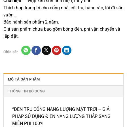
Chất liệu
.
: Hợp kim sơn tĩnh điện, thuỷ tinh
Thích hợp trang trí cho cổng nhà, cột trụ, hàng rào, lối đi sân
vườn…
Bảo hành sản phẩm 2 năm.
Giá sản phẩm chưa bao gồm bóng đèn, phí vận chuyển và
lắp đặt.
Chia sẻ:
MÔ TẢ SẢN PHẨM
THÔNG TIN BỔ SUNG
“ĐÈN TRỤ CỔNG NĂNG LƯỢNG MẶT TRỜI – GIẢI
PHÁP SỬ DỤNG ĐIỆN NĂNG LƯỢNG THẮP SÁNG
MIỄN PHÍ 100%