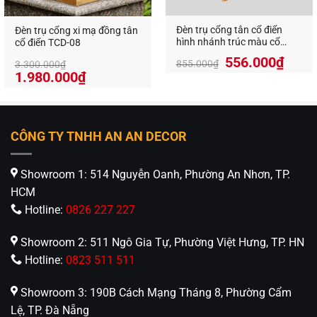
nhất cho phòng khách của bạn.
Mọi thông tin chi tiết, vui lòng liên hệ:
Đèn trụ cổng tân cổ điển
Đèn trụ cổng xi mạ đồng tân
Đèn trang trí An An Decor- Ánh sáng từ tâm hồn
hình nhánh trúc màu cổ
cổ điển TCD-08
3031
Địa chỉ: 412 Phạm Văn Đồng, P.11, Q.Bình Thạnh,
556.000
₫
855.000
₫
3.300.000
₫
Giá
Giá
1.980.000
₫
Tp.Hồ Chí Minh
gốc
hiện
Sđt: 0826.227.227 – 0826.68.00.88 –
là:
tại
0813.160.160
3.300.000₫.
là:
1.980.000₫.
www.anandecor.vn
CÔNG TY TNHH AN AN DECOR
Showroom 1: 514 Nguyễn Oanh, Phường An Nhơn, TP.
HCM
Hotline:
0826 227 227
Showroom 2: 511 Ngô Gia Tự, Phường Việt Hưng, TP. HN
Hotline:
0823 511 511
Showroom 3: 190B Cách Mạng Tháng 8, Phường Cẩm
Lệ, TP. Đà Nẵng