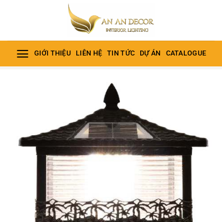
Bỏ
qua
nội
dung
GIỚI THIỆU
LIÊN HỆ
TIN TỨC
DỰ ÁN
CATALOGUE