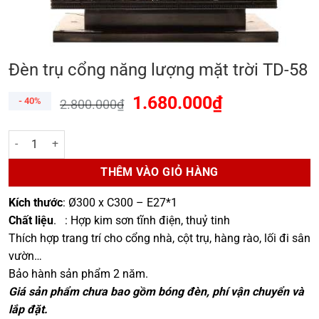
Đèn trụ cổng năng lượng mặt trời TD-58
1.680.000
₫
- 40%
2.800.000
₫
Đèn trụ cổng năng lượng mặt trời TD-58 số lượng
THÊM VÀO GIỎ HÀNG
Kích thước
: Ø300 x C300 – E27*1
Chất liệu
.
: Hợp kim sơn tĩnh điện, thuỷ tinh
Thích hợp trang trí cho cổng nhà, cột trụ, hàng rào, lối đi sân
vườn…
Bảo hành sản phẩm 2 năm.
Giá sản phẩm chưa bao gồm bóng đèn, phí vận chuyển và
lắp đặt.