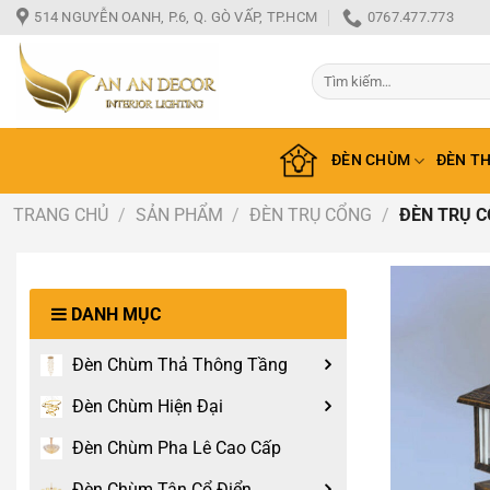
Bỏ
514 NGUYỄN OANH, P.6, Q. GÒ VẤP, TP.HCM
0767.477.773
qua
nội
Tìm
dung
kiếm:
ĐÈN CHÙM
ĐÈN T
TRANG CHỦ
/
SẢN PHẨM
/
ĐÈN TRỤ CỔNG
/
ĐÈN TRỤ C
DANH MỤC
Đèn Chùm Thả Thông Tầng
Đèn Chùm Hiện Đại
Đèn Chùm Pha Lê Cao Cấp
Đèn Chùm Tân Cổ Điển