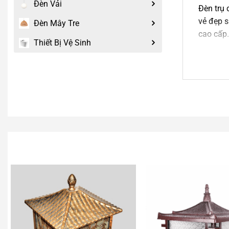
Đèn Vải
Đèn trụ 
vẻ đẹp s
Đèn Mây Tre
cao cấp.
Thiết Bị Vệ Sinh
Chất li
Thân đèn
sáng, vừ