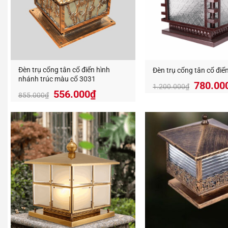
Đèn trụ cổng tân cổ điển hình
Đèn trụ cổng tân cổ đi
nhánh trúc màu cổ 3031
780.00
1.200.000
₫
556.000
₫
855.000
₫