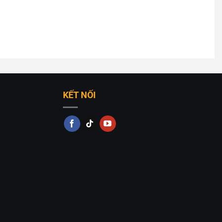
KẾT NỐI
mưa nắng, gió bụi mà không lo hư hỏng. Đây là yếu tố
 khu nghỉ dưỡng, biệt thự… vừa chiếu sáng vừa làm
ực tiếp cho An An Decor
ng trí decor, đa dạng mẫu mã và giá thành tốt nhất trên