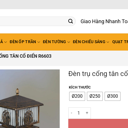
Giao Hàng Nhanh To
HẢ
ĐÈN ỐP TRẦN
ĐÈN TƯỜNG
ĐÈN CHIẾU SÁNG
QUẠT T
ỔNG TÂN CỔ ĐIỂN R6603
Đèn trụ cổng tân c
KÍCH THƯỚC
Ø200
Ø250
Ø300
Đèn trụ cổng tân cổ điển R6603 