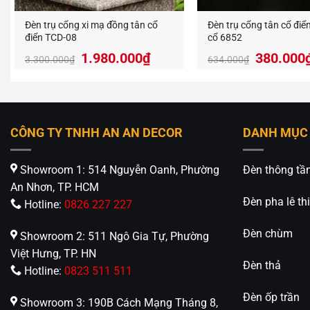
Đèn trụ cổng xi mạ đồng tân cổ
Đèn trụ cổng tân cổ điể
điển TCD-08
cổ 6852
Giá
Giá
1.980.000
₫
380.000
3.300.000
₫
634.000
₫
gốc
hiện
là:
tại
3.300.000₫.
là:
Khả nă
1.980.000₫.
CÔNG TY TNHH AN AN DECOR
DANH MỤC
Với chuẩ
quan trọ
Showroom 1: 514 Nguyễn Oanh, Phường
Đèn thông tầ
Ứng d
An Nhơn, TP. HCM
Đèn pha lê thi
Hotline:
0826 227 227
R6603 đư
điểm nhấ
Đèn chùm
Showroom 2: 511 Ngô Gia Tự, Phường
Việt Hưng, TP. HN
Liên h
Đèn thả
Hotline:
0823 511 511
Đèn Tra
Đèn ốp trần
Showroom 3: 190B Cách Mạng Tháng 8,
thị trườn