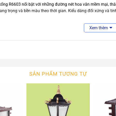
cổng R6603 nổi bật với những đường nét hoa văn mềm mại, thân 
ang trọng và bền màu theo thời gian. Kiểu dáng đối xứng và tin
Xem thêm
ệu cao cấp, bền bỉ với thời gian
 được chế tác từ hợp kim phủ sơn tĩnh điện chống gỉ, kết hợp
a tăng tính thẩm mỹ.
SẢN PHẨM TƯƠNG TỰ