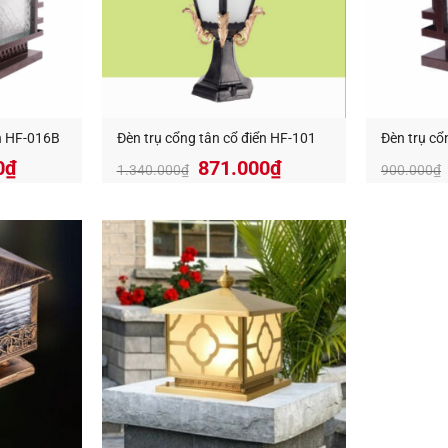
ển HF-016B
Đèn trụ cổng tân cổ điển HF-101
Đèn trụ cổ
Giá
Giá
0
₫
871.000
₫
1.340.000
₫
900.000
₫
gốc
hiện
là:
tại
1.340.000₫.
là:
871.000₫.