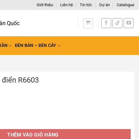
Giới thiệu
Liên hệ
Tin tức
Dự án
Catalogue
àn Quốc
RẦN
ĐÈN BÀN – ĐÈN CÂY
ổ điển R6603
số lượng
THÊM VÀO GIỎ HÀNG