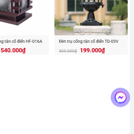
ng tân cổ điển HF-016A
Đèn trụ cổng tân cổ điển TD-03V
Giá
Giá
540.000
₫
199.000
₫
305.000
₫
gốc
hiện
là:
tại
305.000₫.
là:
199.000₫.