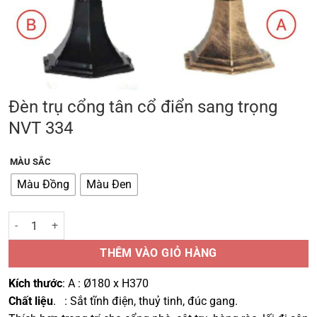
Đèn trụ cổng tân cổ điển sang trọng
NVT 334
MÀU SẮC
Màu Đồng
Màu Đen
Đèn trụ cổng tân cổ điển sang trọng NVT 334 số lượng
THÊM VÀO GIỎ HÀNG
Kích thước
: A : Ø180 x H370
Chất liệu
.
: Sắt tĩnh điện, thuỷ tinh, đúc gang.