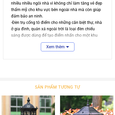
nhiều nhiều ngôi nhà vì không chỉ làm tăng vẻ đẹp
thẩm mỹ cho khu vực bên ngoài nhà mà còn giúp
đảm bảo an ninh.
-Đèn trụ cổng tô điểm cho những căn biệt thự, nhà
ở gia đình, quán xá ngoài trời là loại đèn chiếu
sáng được dùng để tạo điểm nhấn cho một khu
vực cụ thể như hàng rào, lối đi sân vườn, cổng nhà,
Xem thêm
cột hiên ngoài trời…
Bên cạnh chức năng chiếu sáng thì sản phẩm này
còn đem lại tính thẩm mỹ cho không gian nó hiện
diện như trang trí không gian ngoài trời.
Ưu điểm của đèn trụ cổng ngoài trời:
-Mẫu đèn trụ ngoài trời phong cách cổ điển với
màu sắc và hoa văn rất sang trọng.
SẢN PHẨM TƯƠNG TỰ
-Chiếc đèn có khả năng chống nước và các điều
kiện thời tiết ngoài trời nên thích hợp sử dụng cho
cổng ra vào, ban công, tường sân vườn.
-Ánh sáng ấp áp từ bóng LED chất lượng cao sẽ