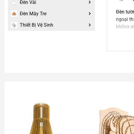
Đèn Vải
Đèn tườn
Đèn Mây Tre
ngoại th
Thiết Bị Vệ Sinh
không gi
2.
Đè
An An De
sản xuất
Tư vấ
Nếu mẫ
có thể 
viên của
Liên h