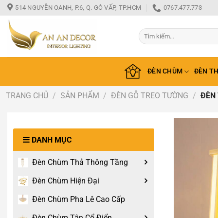
Bỏ
514 NGUYỄN OANH, P.6, Q. GÒ VẤP, TP.HCM
0767.477.773
qua
nội
Tìm
dung
kiếm:
ĐÈN CHÙM
ĐÈN T
TRANG CHỦ
/
SẢN PHẨM
/
ĐÈN GỖ TREO TƯỜNG
/
ĐÈN 
DANH MỤC
Đèn Chùm Thả Thông Tầng
Đèn Chùm Hiện Đại
Đèn Chùm Pha Lê Cao Cấp
Đèn Chùm Tân Cổ Điển