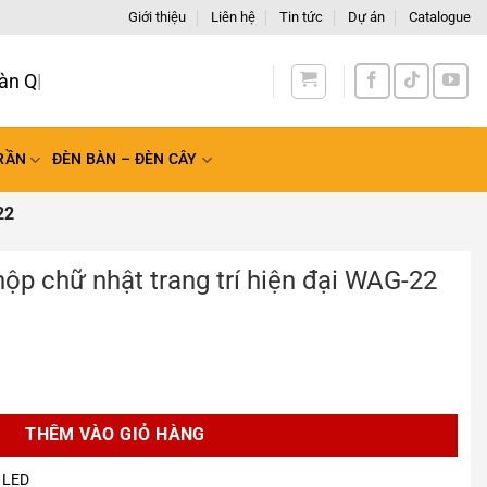
Giới thiệu
Liên hệ
Tin tức
Dự án
Catalogue
àn Quốc
RẦN
ĐÈN BÀN – ĐÈN CÂY
22
ộp chữ nhật trang trí hiện đại WAG-22
rang trí hiện đại WAG-22 số lượng
THÊM VÀO GIỎ HÀNG
 LED