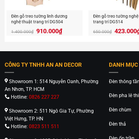
Đèn gỗ treo tường linh dương
Đèn gỗ treo tường nghệ
nghệ thuật trang trí DG504
trang trí DG514
Giá
Giá
Giá
910.000
₫
423.000
1.400.000
₫
650.000
₫
gốc
hiện
gốc
là:
tại
là:
1.400.000₫.
là:
650.000
910.000₫.
CÔNG TY TNHH AN AN DECOR
DANH MỤC
Showroom 1: 514 Nguyễn Oanh, Phường
Đèn thông tầ
An Nhơn, TP. HCM
Đèn pha lê thi
Hotline:
0826 227 227
Đèn chùm
Showroom 2: 511 Ngô Gia Tự, Phường
Việt Hưng, TP. HN
Đèn thả
Hotline:
0823 511 511
Đèn ốp trần