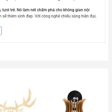
, tươi trẻ. Nó làm nét chấm phá cho không gian nội
n sẽ thêm xinh đẹp. Với công nghê chiếu sáng hiện đại,
t lượng cao. Bên cạnh đó, chúng tôi còn tự thiết kế và
ắp đặt và bảo trì tận tình, chu đâó cho quý khách!
ắn tường
hiện đại theo yêu cầu.
 này không đáp ứng được yêu cầu thiết kế của bạn. Bạn
thả công nghiệp
của chúng tôi. Hoặc liên hệ với nhân
eo yêu cầu cho bạn nhé!
ực tiếp cho
An An Decor