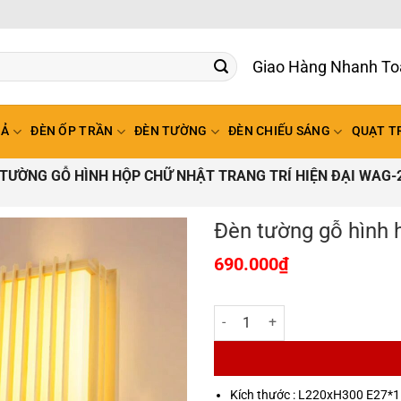
Giao Hàng Nhanh To
HẢ
ĐÈN ỐP TRẦN
ĐÈN TƯỜNG
ĐÈN CHIẾU SÁNG
QUẠT T
TƯỜNG GỖ HÌNH HỘP CHỮ NHẬT TRANG TRÍ HIỆN ĐẠI WAG-
Đèn tường gỗ hình h
690.000
₫
Đèn tường gỗ hình hộp chữ nhật t
Kích thước : L220xH300 E27*1