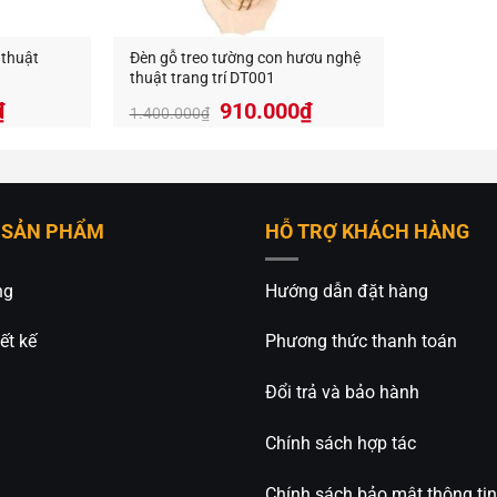
 thuật
Đèn gỗ treo tường con hươu nghệ
thuật trang trí DT001
Giá
Giá
Giá
₫
910.000
₫
1.400.000
₫
hiện
gốc
hiện
tại
là:
tại
₫.
là:
1.400.000₫.
là:
423.000₫.
910.000₫.
 SẢN PHẨM
HỖ TRỢ KHÁCH HÀNG
ng
Hướng dẫn đặt hàng
ết kế
Phương thức thanh toán
Đổi trả và bảo hành
Chính sách hợp tác
Chính sách bảo mật thông tin