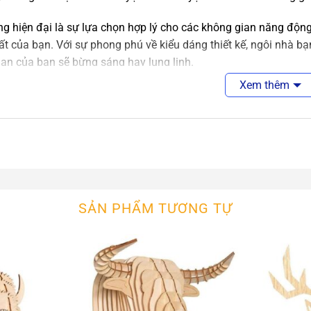
g hiện đại là sự lựa chọn hợp lý cho các không gian năng động
ất của bạn. Với sự phong phú về kiểu dáng thiết kế, ngôi nhà bạ
an của bạn sẽ bừng sáng hay lung linh.
Xem thêm
n Tường
An An Decor
cor luôn tìm kiếm để nhập khẩu các mẫu đèn tường hiện đại chấ
 các mẫu đèn tường theo ý tưởng khách hàng đưa ra. Chúng tôi l
n, thiết kế, sản xuất và tìm mẫu
đèn g
SẢN PHẨM TƯƠNG TỰ
u
đèn thả công nghiệp
trang trí cafe, nhà hàng, nhà ở cực đẹp
xem thêm các sản phẩm đèn gỗ khác trong cùng danh mục
Đèn 
An An Decor
, chúng tôi sẽ tư vấn thiết kế sản xuất mẫu đèn th
ệ ngay để đặt hàng, ưu tiên khách hàng gọi điện tr