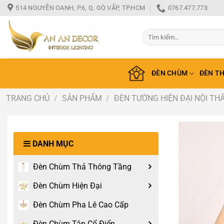
Bỏ
514 NGUYỄN OANH, P.6, Q. GÒ VẤP, TP.HCM
0767.477.773
qua
nội
Tìm
dung
kiếm:
ĐÈN CHÙM
ĐÈN T
TRANG CHỦ
/
SẢN PHẨM
/
ĐÈN TƯỜNG HIỆN ĐẠI NỘI TH
DANH MỤC
Đèn Chùm Thả Thông Tầng
Đèn Chùm Hiện Đại
Đèn Chùm Pha Lê Cao Cấp
Đèn Chùm Tân Cổ Điển