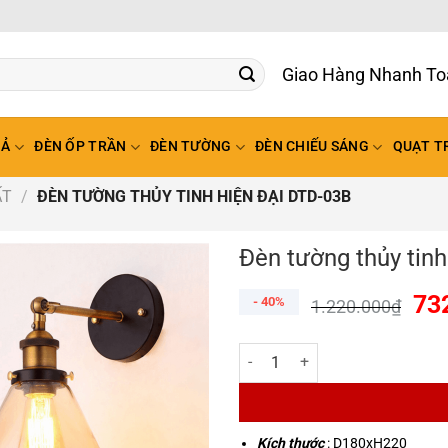
Giao Hàng Nhanh To
HẢ
ĐÈN ỐP TRẦN
ĐÈN TƯỜNG
ĐÈN CHIẾU SÁNG
QUẠT T
ẤT
/
ĐÈN TƯỜNG THỦY TINH HIỆN ĐẠI DTD-03B
Đèn tường thủy tin
73
- 40%
1.220.000
₫
Đèn tường thủy tinh hiện đại DT
Kích thước
: D180xH220