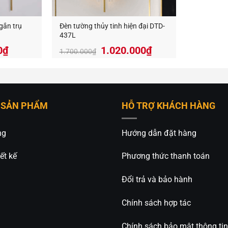
gắn trụ
Đèn tường thủy tinh hiện đại DTD-
437L
Giá
Giá
0
₫
1.020.000
₫
1.700.000
₫
gốc
hiện
là:
tại
1.700.000₫.
là:
1.020.000₫.
 SẢN PHẨM
HỖ TRỢ KHÁCH HÀNG
ng
Hướng dẫn đặt hàng
ết kế
Phương thức thanh toán
Đổi trả và bảo hành
Chính sách hợp tác
Chính sách bảo mật thông tin