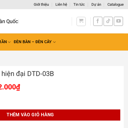
Giới thiệu
Liên hệ
Tin tức
Dự án
Catalogue
àn Q
RẦN
ĐÈN BÀN – ĐÈN CÂY
h hiện đại DTD-03B
2.000
₫
D-03B số lượng
THÊM VÀO GIỎ HÀNG