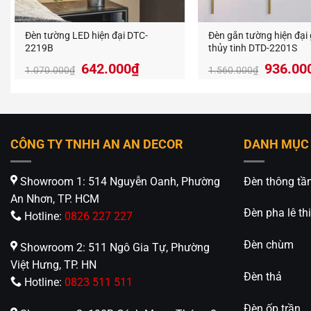
Đèn tường LED hiện đại DTC-
Đèn gắn tường hiện đại 
2219B
thủy tinh DTD-2201S
Giá
Giá
642.000
₫
936.00
1.070.000
₫
1.560.000
₫
gốc
hiện
là:
tại
1.070.000₫.
là:
642.000₫.
CÔNG TY TNHH AN AN DECOR
DANH MỤC
Showroom 1: 514 Nguyễn Oanh, Phường
Đèn thông tầ
An Nhơn, TP. HCM
Đèn pha lê thi
Hotline:
0826 227 227
Đèn chùm
Showroom 2: 511 Ngô Gia Tự, Phường
Việt Hưng, TP. HN
Đèn thả
Hotline:
0823 511 511
Đèn ốp trần