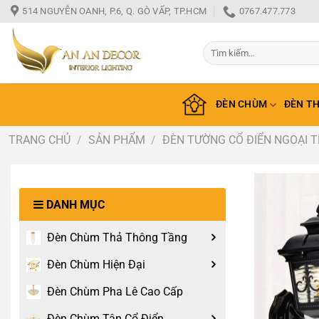
Bỏ
514 NGUYỄN OANH, P.6, Q. GÒ VẤP, TP.HCM
0767.477.773
qua
nội
Tìm
dung
kiếm:
ĐÈN CHÙM
ĐÈN T
TRANG CHỦ
/
SẢN PHẨM
/
ĐÈN TƯỜNG CỔ ĐIỂN NGOẠI 
DANH MỤC
Đèn Chùm Thả Thông Tầng
Đèn Chùm Hiện Đại
Đèn Chùm Pha Lê Cao Cấp
Đèn Chùm Tân Cổ Điển