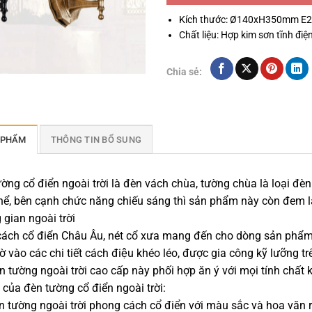
Kích thước: Ø140xH350mm E
Chất liệu: Hợp kim sơn tĩnh điện
Chia sẻ:
 PHẨM
THÔNG TIN BỔ SUNG
ờng cổ điển ngoài trời là đèn vách chùa, tường chùa là loại đ
hể, bên cạnh chức năng chiếu sáng thì sản phẩm này còn đem l
g gian ngoài trời
ách cổ điển Châu Âu, nét cổ xưa mang đến cho dòng sản phẩm n
ờ vào các chi tiết cách điệu khéo léo, được gia công kỹ lưỡ
̀n tường ngoài trời cao cấp này phối hợp ăn ý với mọi tính chấ
của đèn tường cổ điển ngoài trời:
 tường ngoài trời phong cách cổ điển với màu sắc và hoa văn r