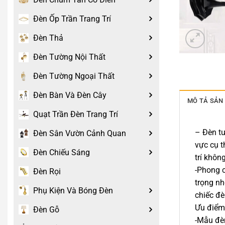
Đèn Ốp Trần Trang Trí
Đèn Thả
Đèn Tường Nội Thất
Đèn Tường Ngoại Thất
Đèn Bàn Và Đèn Cây
MÔ TẢ SẢN
Quạt Trần Đèn Trang Trí
– Đèn tư
Đèn Sân Vườn Cảnh Quan
vực cụ t
Đèn Chiếu Sáng
trí khôn
-Phong c
Đèn Rọi
trọng nh
Phụ Kiện Và Bóng Đèn
chiếc đe
Ưu điểm 
Đèn Gỗ
-Mẫu đèn