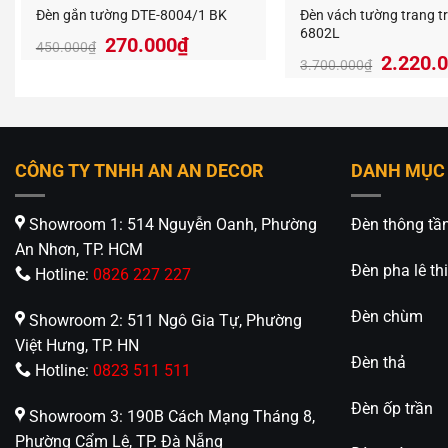
Đèn gắn tường DTE-8004/1 BK
Đèn vách tường trang tr
6802L
Giá
Giá
270.000
₫
450.000
₫
2.220.
gốc
hiện
3.700.000
₫
là:
tại
450.000₫.
là:
270.000₫.
CÔNG TY TNHH AN AN DECOR
DANH MỤC
Showroom 1: 514 Nguyễn Oanh, Phường
Đèn thông tầ
An Nhơn, TP. HCM
Đèn pha lê thi
Hotline:
0826 227 227
Đèn chùm
Showroom 2: 511 Ngô Gia Tự, Phường
Việt Hưng, TP. HN
Đèn thả
Hotline:
0823 511 511
Đèn ốp trần
Showroom 3: 190B Cách Mạng Tháng 8,
Phường Cẩm Lệ, TP. Đà Nẵng