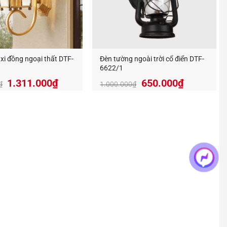
xi đồng ngoại thất DTF-
Đèn tường ngoài trời cổ điển DTF-
6622/1
Giá
Giá
Giá
Giá
1.311.000
₫
650.000
₫
₫
1.000.000
₫
gốc
hiện
gốc
hiện
là:
tại
là:
tại
2.185.000₫.
là:
1.000.000₫.
là:
1.311.000₫.
650.000₫