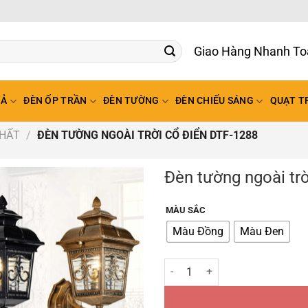
Giao Hàng Nhanh To
HẢ
ĐÈN ỐP TRẦN
ĐÈN TƯỜNG
ĐÈN CHIẾU SÁNG
QUẠT T
THẤT
/
ĐÈN TƯỜNG NGOÀI TRỜI CỔ ĐIỂN DTF-1288
Đèn tường ngoài tr
MÀU SẮC
Màu Đồng
Màu Đen
Đèn tường ngoài trời cổ điển DT