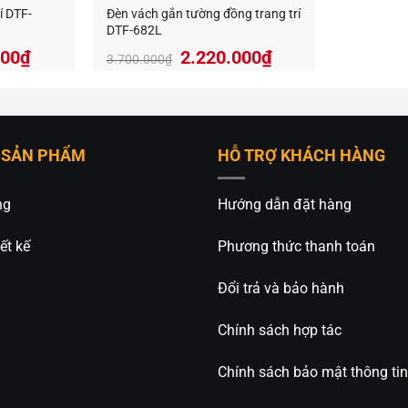
í DTF-
Đèn vách gắn tường đồng trang trí
DTF-682L
Giá
Giá
000
₫
2.220.000
₫
3.700.000
₫
gốc
hiện
là:
tại
3.700.000₫.
là:
2.220.000₫.
 SẢN PHẨM
HỖ TRỢ KHÁCH HÀNG
ng
Hướng dẫn đặt hàng
ết kế
Phương thức thanh toán
Đổi trả và bảo hành
Chính sách hợp tác
Chính sách bảo mật thông tin