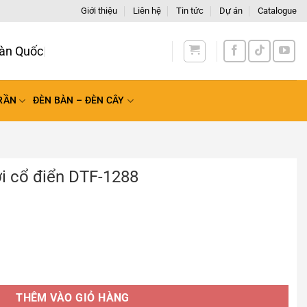
Giới thiệu
Liên hệ
Tin tức
Dự án
Catalogue
àn
RẦN
ĐÈN BÀN – ĐÈN CÂY
ời cổ điển DTF-1288
F-1288 số lượng
THÊM VÀO GIỎ HÀNG