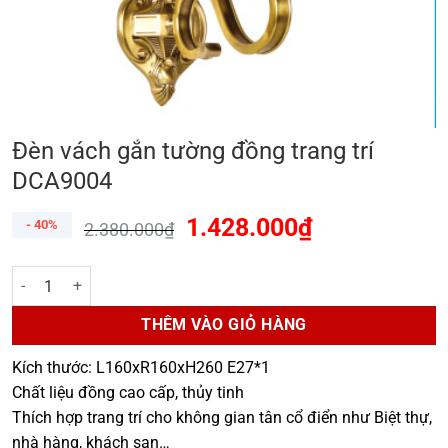
Đèn vách gắn tường đồng trang trí
DCA9004
1.428.000
₫
- 40%
2.380.000
₫
Đèn vách gắn tường đồng trang trí DCA9004 số lượng
THÊM VÀO GIỎ HÀNG
Kích thước: L160xR160xH260 E27*1
Chất liệu đồng cao cấp, thủy tinh
Thích hợp trang trí cho không gian tân cổ điển như Biệt thự,
nhà hàng, khách sạn…