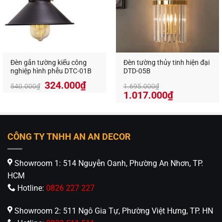
Đèn gắn tường kiểu công
Đèn tường thủy tinh hiện đại
nghiệp hình phễu DTC-01B
DTD-05B
324.000
₫
540.000
₫
1.695.000
₫
Giá
Giá
1.017.000
₫
gốc
hiện
là:
tại
1.695.000₫.
là:
1.017.000₫
CÔNG TY TNHH AN AN DECOR
Showroom 1: 514 Nguyễn Oanh, Phường An Nhơn, TP.
HCM
Hotline:
0826 227 227
Showroom 2: 511 Ngô Gia Tự, Phường Việt Hưng, TP. HN