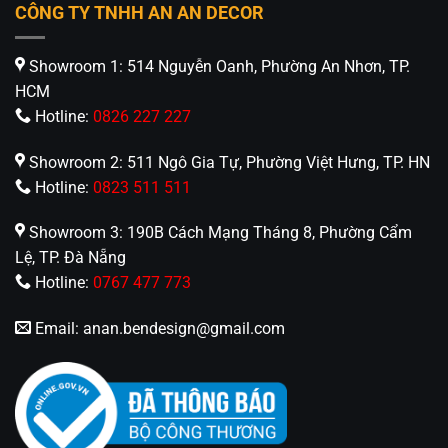
4.543.500₫.
4.251.000₫
CÔNG TY TNHH AN AN DECOR
Showroom 1: 514 Nguyễn Oanh, Phường An Nhơn, TP.
HCM
Hotline:
0826 227 227
Showroom 2: 511 Ngô Gia Tự, Phường Việt Hưng, TP. HN
Hotline:
0823 511 511
Showroom 3: 190B Cách Mạng Tháng 8, Phường Cẩm
Lệ, TP. Đà Nẵng
Hotline:
0767 477 773
Email:
anan.bendesign@gmail.com
6 Cấp Độ Gió Linh Hoạt
Sản phẩm được tích hợp 6 cấp độ gió giúp người
dùng dễ dàng điều chỉnh theo nhu cầu sử dụng.