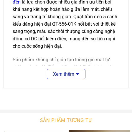
đèn
là lựa chọn được nhiều gia đình ưu tiên bởi
khả năng kết hợp hoàn hảo giữa làm mát, chiếu
sáng và trang trí không gian. Quạt trần đèn 5 cánh
kiểu dáng hiện đại QT-556-01K nổi bật với thiết kế
sang trọng, màu sắc thời thượng cùng công nghệ
động cơ DC tiết kiệm điện, mang đến sự tiện nghi
cho cuộc sống hiện đại.
Sản phẩm không chỉ giúp tạo luồng gió mát tự
nhiên mà còn là điểm nhấn nội thất ấn tượng cho
Xem thêm
phòng khách, phòng ngủ, căn hộ chung cư, biệt thự
hay các không gian dịch vụ cao cấp.
Thiết Kế Hiện Đại
Quạt trần QT-556-01K được thiết kế theo phong
cách hiện đại với sự kết hợp giữa thân quạt màu
đen mạnh mẽ và cánh quạt vân gỗ óc chó sang
SẢN PHẨM TƯƠNG TỰ
trọng.