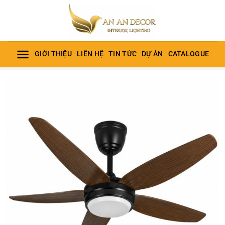
Bỏ
qua
nội
dung
GIỚI THIỆU
LIÊN HỆ
TIN TỨC
DỰ ÁN
CATALOGUE