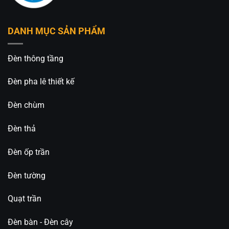
Các mức gió linh hoạt đáp ứng nhiều mục đích
khác nhau:
DANH MỤC SẢN PHẨM
Gió nhẹ cho giấc ngủ thoải mái.
Đèn thông tầng
Gió trung bình cho sinh hoạt hằng ngày.
Đèn pha lê thiết kế
Gió mạnh hỗ trợ làm mát nhanh chóng.
Đèn chùm
Luồng gió được phân bổ đồng đều khắp căn
phòng giúp không gian luôn thông thoáng và dễ
Đèn thả
chịu.
Đèn ốp trần
Đèn LED 22W Với 3 Chế Độ Màu Tiện Nghi
Đèn tường
Không chỉ là quạt làm mát, QT-556-01K còn được
tích hợp hệ thống đèn LED công suất 22W hiện đại.
Quạt trần
Đèn hỗ trợ 3 chế độ màu ánh sáng:
Đèn bàn - Đèn cây