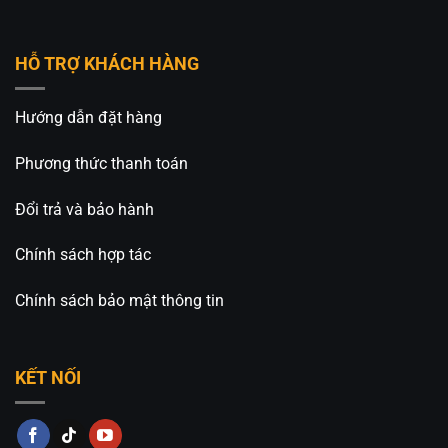
Ánh sáng trắng.
Ánh sáng vàng.
HỖ TRỢ KHÁCH HÀNG
Ánh sáng trung tính.
Hướng dẫn đặt hàng
Người dùng có thể dễ dàng thay đổi màu sắc ánh
sáng để phù hợp với từng thời điểm và nhu cầu sử
Phương thức thanh toán
dụng như làm việc, tiếp khách hay thư giãn.
Đổi trả và bảo hành
Sự kết hợp giữa quạt và đèn giúp tiết kiệm diện
tích lắp đặt và tăng tính thẩm mỹ cho không gian
Chính sách hợp tác
sống.
Chính sách bảo mật thông tin
Phù Hợp Với Nhiều Không Gian Nội Thất
Nhờ thiết kế sang trọng và kích thước lý tưởng, QT-
KẾT NỐI
556-01K phù hợp với nhiều không gian:
Phòng khách gia đình.