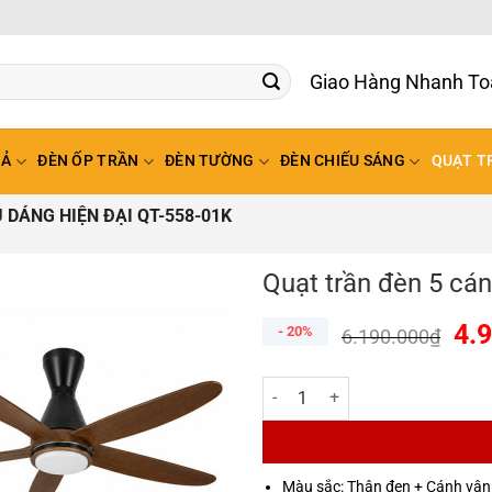
Giao Hàng Nhanh T
HẢ
ĐÈN ỐP TRẦN
ĐÈN TƯỜNG
ĐÈN CHIẾU SÁNG
QUẠT T
 DÁNG HIỆN ĐẠI QT-558-01K
Quạt trần đèn 5 cán
4.
- 20%
6.190.000
₫
Quạt trần đèn 5 cánh kiểu dáng 
Màu sắc: Thân đen + Cánh vân