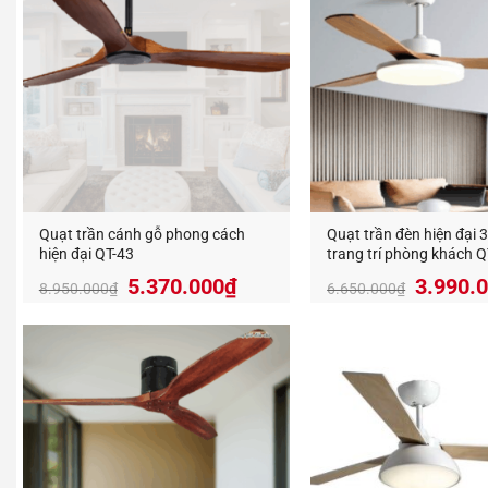
Thiết kế
Chất
Quạt trầ
Ưu điểm 
Quạt trần cánh gỗ phong cách
Quạt trần đèn hiện đại 
Độ bề
hiện đại QT-43
trang trí phòng khách Q
Chống
Giá
Giá
Giá
5.370.000
₫
3.990.
8.950.000
₫
6.650.000
₫
gốc
hiện
gốc
Chốn
là:
tại
là:
8.950.000₫.
là:
6.650.
Chịu 
5.370.000₫.
Dễ dà
Nhờ đó,