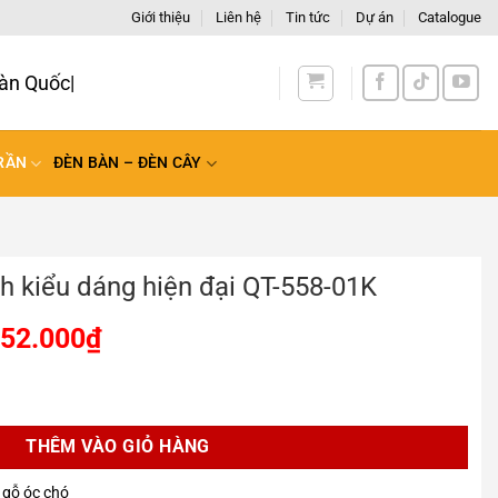
Giới thiệu
Liên hệ
Tin tức
Dự án
Catalogue
oàn
RẦN
ĐÈN BÀN – ĐÈN CÂY
h kiểu dáng hiện đại QT-558-01K
952.000
₫
hiện đại QT-558-01K số lượng
THÊM VÀO GIỎ HÀNG
 gỗ óc chó