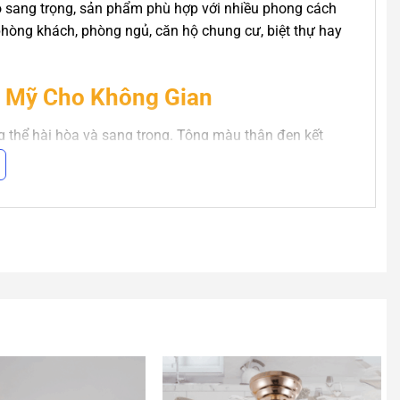
 sang trọng, sản phẩm phù hợp với nhiều phong cách
o phòng khách, phòng ngủ, căn hộ chung cư, biệt thự hay
m Mỹ Cho Không Gian
ng thể hài hòa và sang trọng. Tông màu thân đen kết
ược sự ấm cúng cho không gian.
ian có diện tích trung bình và lớn như: