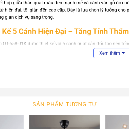
kết hợp giữa thân quạt màu đen mạnh mẽ và cánh vân gỗ óc chó
 từ hiện đại, tối giản đến cao cấp. Đây là lựa chọn lý tưởng ch
g gian dịch vụ sang trọng.
t Kế 5 Cánh Hiện Đại – Tăng Tính Thẩ
n QT-558-01K được thiết kế với 5 cánh quạt cân đối, tạo nên tổ
cánh vân gỗ óc chó mang lại vẻ đẹp hiện đại nhưng vẫn giữ đ
Xem thêm
ớc quạt lên đến 148cm giúp sản phẩm phù hợp với những không g
 khách gia đình.
thự hiện đại.
ộ cao cấp.
SẢN PHẨM TƯƠNG TỰ
tay, resort.
cà phê phong cách hiện đại.
àng và khách sạn.