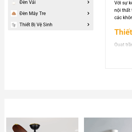
Đèn Vải
Với sự 
nội thất
Đèn Mây Tre
các khôn
Thiết Bị Vệ Sinh
Thiế
Quạt trầ
hợp với 
Kích thư
Phòng
Biệt 
Căn h
Homes
Quán 
Nhà h