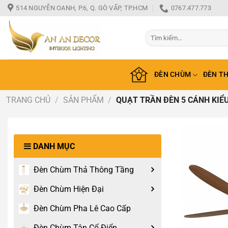
Bỏ
514 NGUYỄN OANH, P.6, Q. GÒ VẤP, TP.HCM
0767.477.773
qua
nội
Tìm
dung
kiếm:
ĐÈN CHÙM
ĐÈN T
TRANG CHỦ
/
SẢN PHẨM
/
QUẠT TRẦN ĐÈN 5 CÁNH KIỂU
DANH MỤC
Đèn Chùm Thả Thông Tầng
Đèn Chùm Hiện Đại
Đèn Chùm Pha Lê Cao Cấp
Đèn Chùm Tân Cổ Điển