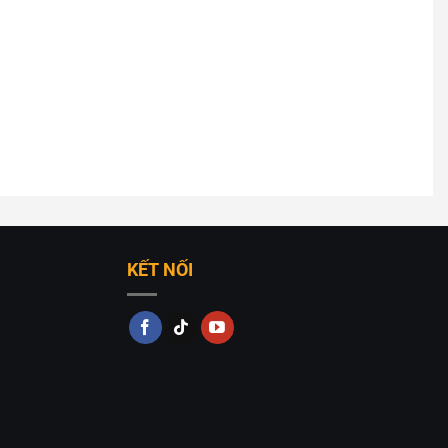
i, mang đến khả năng vận hành mạnh mẽ nhưng vẫn
KẾT NỐI
mà không lo chi phí điện tăng cao.