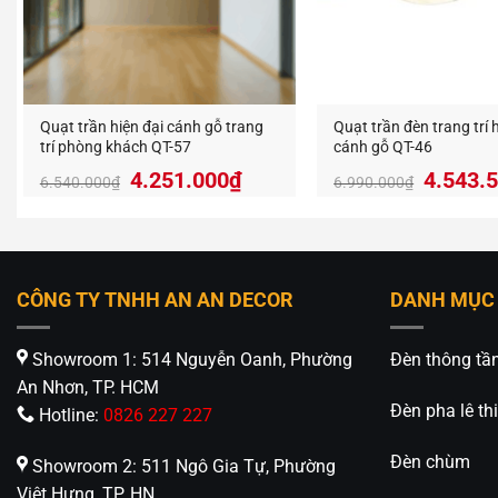
Hiệu
Quạt tr
tiết kiệ
Quạt trần hiện đại cánh gỗ trang
Quạt trần đèn trang trí 
Ưu điểm
trí phòng khách QT-57
cánh gỗ QT-46
Giá
Giá
Giá
4.251.000
₫
4.543.
6.540.000
₫
6.990.000
₫
Tiêu 
gốc
hiện
gốc
là:
tại
là:
Hoạt 
6.540.000₫.
là:
6.990.
Hạn c
4.251.000₫.
CÔNG TY TNHH AN AN DECOR
DANH MỤC
Tuổi 
Hiệu 
Showroom 1: 514 Nguyễn Oanh, Phường
Đèn thông tầ
An Nhơn, TP. HCM
Nhờ công
Đèn pha lê thi
Hotline:
0826 227 227
Đèn chùm
Showroom 2: 511 Ngô Gia Tự, Phường
Việt Hưng, TP. HN