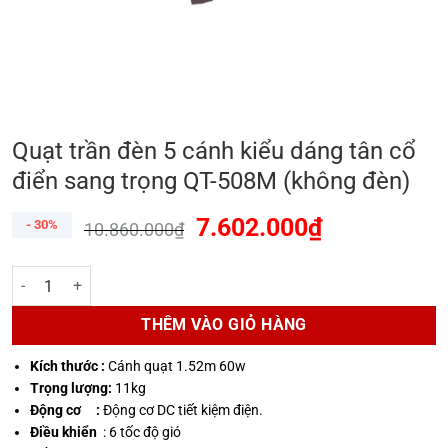
Quạt trần đèn 5 cánh kiểu dáng tân cổ
điển sang trọng QT-508M (không đèn)
7.602.000
₫
- 30%
10.860.000
₫
Quạt trần đèn 5 cánh kiểu dáng tân cổ điển sang trọng QT-508M (kh
THÊM VÀO GIỎ HÀNG
Kích thước :
Cánh quạt 1.52m 60w
Trọng lượng:
11kg
Động cơ :
Động cơ DC tiết kiệm điện.
Điều khiển
: 6 tốc độ gió