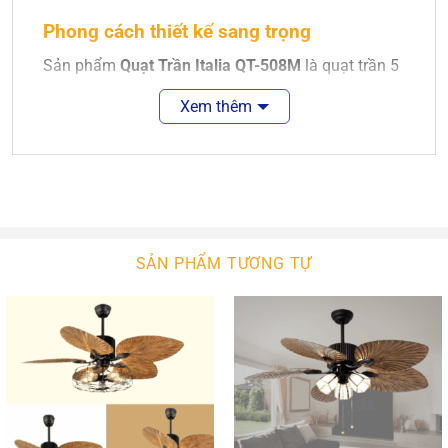
Phong cách thiết kế sang trọng
Sản phẩm
Quạt Trần Italia QT-508M
là quạt trần 5
cánh gỗ Plywood kết hợp đèn chùm có thiết kế
Xem thêm
hiện đại gồm 5 cánh, thuôn dài, làm nổi bật không
gian nội thất. Cánh quạt có đường kính là 1,52m,
được làm bằng gỗ Plywood cao cấp. Sản phẩm đã
được qua xử lý nhằm chống cong vênh, mối mọt
khi sử dụng trong thời gian lâu dài. Ngoài ra, màu
cánh quạt là màu nâu vân gỗ, làm tăng thêm tính
SẢN PHẨM TƯƠNG TỰ
thẩm mỹ cho căn phòng.
Quạt Trần Italia QT-508M – đèn chùm kết hợp
quạt trần
có chiều cao 45cm (chiều cao của quạt
có thể thay đổi dựa theo chiều cao của trần nhà).
Thân quạt sở hữu màu đồng cổ, toát lên vẻ cổ điển
rất trang nhã. Quạt rất thích hợp với những không
gian sang trọng như phòng khách hay phòng bếp