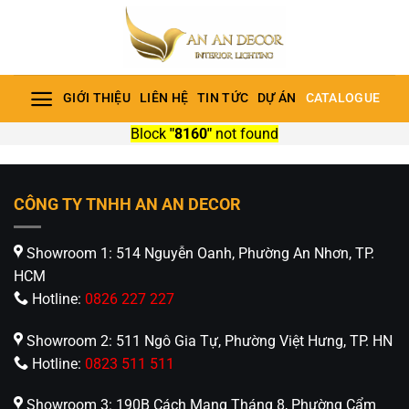
Bỏ
qua
nội
dung
GIỚI THIỆU
LIÊN HỆ
TIN TỨC
DỰ ÁN
CATALOGUE
Block
"8160"
not found
CÔNG TY TNHH AN AN DECOR
Showroom 1: 514 Nguyễn Oanh, Phường An Nhơn, TP.
HCM
Hotline:
0826 227 227
Showroom 2: 511 Ngô Gia Tự, Phường Việt Hưng, TP. HN
Hotline:
0823 511 511
Showroom 3: 190B Cách Mạng Tháng 8, Phường Cẩm