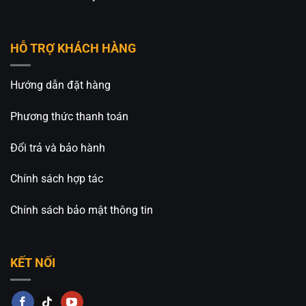
đặt – giao hàng toàn quốc nhanh chóng.
Liên hệ ngay để đặt hàng, ưu tiên khách hàng gọi
HỖ TRỢ KHÁCH HÀNG
điện trực tiếp cho An An Decor
Hướng dẫn đặt hàng
Đèn Trang Trí An An Decor
chuyên thiết kế và cung
cấp các loại đèn trang trí decor, đa dạng mẫu mã
Phương thức thanh toán
và giá thành tốt nhất trên thị trường.
_____________________________________________
Đổi trả và bảo hành
⚡️
An An Decor – Ánh sáng từ tâm hồn
⚡️
Chính sách hợp tác
🏢CN 1: 514 Nguyễn Oanh, Phường An Nhơn, TP.
Chính sách bảo mật thông tin
Hồ Chí Minh
🏢CN 2: 511 Ngô Gia Tự, Phường Việt Hưng, TP. Hà
KẾT NỐI
Nội
Hotline: 0826.227.227 – 0813.160.160 (Zalo)