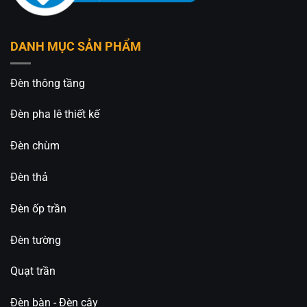
Vì Sao Nên Chọn MF5-27?
DANH MỤC SẢN PHẨM
Thiết kế trẻ trung – phù hợp xu hướng nội thất
hiện đại
Đèn thông tầng
Quạt mát sâu, êm ái – không gây ồn khi ngủ
Đèn pha lê thiết kế
Đèn LED sáng đẹp – tích hợp 3 chế độ ánh
Đèn chùm
sáng
Đèn thả
Điều khiển tiện lợi – dễ sử dụng mọi lúc
Đèn ốp trần
Tiết kiệm điện năng – bảo hành rõ ràng
Đèn tường
Mua Quạt Trần Đèn MF5-27 Ở Đâu Uy Tín, Giá
Tốt?
Quạt trần
Chúng tôi cung cấp
quạt trần đèn LED MF5-27
Đèn bàn - Đèn cây
chính hãng
, nhiều mẫu mã, màu sắc – hỗ trợ lắp