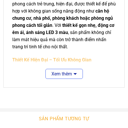
phong cách trẻ trung, hiện đại, được thiết kế để phù
hợp với không gian sống năng động như
căn hộ
chung cư, nhà phố, phòng khách hoặc phòng ngủ
phong cách tối giản
. Với
thiết kế gọn nhẹ, động cơ
êm ái, ánh sáng LED 3 màu
, sản phẩm không chỉ
làm mát hiệu quả mà còn trở thành điểm nhấn
trang trí tinh tế cho nội thất.
Thiết Kế Hiện Đại – Tối Ưu Không Gian
Kiểu dáng
tối giản, thanh thoát
, phù hợp phong
Xem thêm
cách nội thất trẻ trung, hiện đại
5 cánh quạt ABS cao cấp
, độ cong hợp lý giúp
tạo luồng gió mát sâu và rộng
Tông màu trắng/ghi sáng trung tính
, dễ phối
hợp với trần bê tông, trần thạch cao hoặc gỗ
SẢN PHẨM TƯƠNG TỰ