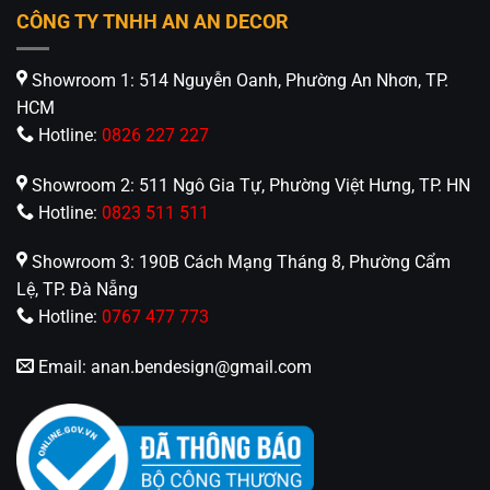
3.168.000₫.
3.049.000₫
CÔNG TY TNHH AN AN DECOR
Một số phiên bản có hỗ trợ
điều khiển qua app
hoặc kết nối nhà thông minh
Showroom 1: 514 Nguyễn Oanh, Phường An Nhơn, TP.
HCM
Hotline:
0826 227 227
Showroom 2: 511 Ngô Gia Tự, Phường Việt Hưng, TP. HN
Hotline:
0823 511 511
Showroom 3: 190B Cách Mạng Tháng 8, Phường Cẩm
Lệ, TP. Đà Nẵng
Hotline:
0767 477 773
Email:
anan.bendesign@gmail.com