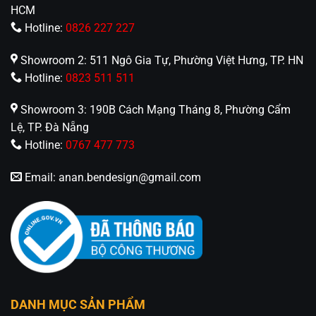
HCM
Để giữ cho chiếc
đèn chùm CDA-8032B
luôn lấp
Hotline:
0826 227 227
lánh theo thời gian, bạn cần lưu ý một số mẹo vệ
sinh sau:
Showroom 2: 511 Ngô Gia Tự, Phường Việt Hưng, TP. HN
Hotline:
0823 511 511
Sử dụng khăn mềm và nước ấm có pha một
chút cồn để lau nhẹ bề mặt pha lê.
Showroom 3: 190B Cách Mạng Tháng 8, Phường Cẩm
Lệ, TP. Đà Nẵng
Tránh dùng các chất tẩy rửa mạnh có tính axit
Hotline:
0767 477 773
vì có thể làm xỉn lớp mạ của khung đèn.
Email:
anan.bendesign@gmail.com
Kiểm tra định kỳ các khớp nối và dây treo để
đảm bảo an toàn tuyệt đối.
4. Liên hệ ngay để đặt hàng, ưu tiên
khách hàng gọi điện trực tiếp cho An An
Decor
Đèn Trang Trí An An Decor
chuyên thiết kế và cung
DANH MỤC SẢN PHẨM
cấp các loại đèn trang trí decor, đa dạng mẫu mã