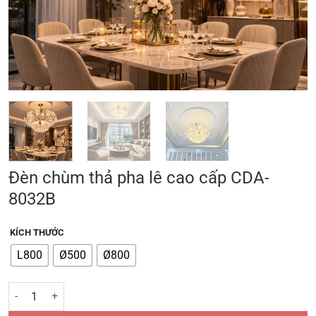
Đèn chùm thả pha lê cao cấp CDA-
8032B
KÍCH THƯỚC
L800
Ø500
Ø800
Đèn chùm thả pha lê cao cấp CDA-8032B số lượng