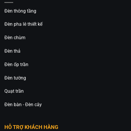
và giá thành tốt nhất trên thị trường.
Đèn thông tầng
_____________________________________________
Đèn pha lê thiết kế
⚡️
An An Decor – Ánh sáng từ tâm hồn
⚡️
Đèn chùm
🏢CN 1: 514 Nguyễn Oanh, Phường An Nhơn, TP.
Hồ Chí Minh
Đèn thả
🏢CN 2: 511 Ngô Gia Tự, Phường Việt Hưng, TP. Hà
Đèn ốp trần
Nội
Đèn tường
Hotline: 0826.227.227 – 0813.160.160 (Zalo)
Quạt trần
Fanpage:
Đèn Trang Trí An An Decor
Đèn bàn - Đèn cây
HỖ TRỢ KHÁCH HÀNG