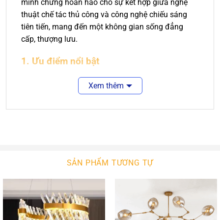
minh chứng hoàn hảo cho sự kết hợp giữa nghệ
thuật chế tác thủ công và công nghệ chiếu sáng
tiên tiến, mang đến một không gian sống đẳng
cấp, thượng lưu.
1. Ưu điểm nổi bật
1.1. Thiết kế tinh xảo, thu hút mọi ánh nhìn
Xem thêm
Đèn chùm CDA-8032B gây ấn tượng mạnh bởi
những thanh pha lê được cắt gọt tỉ mỉ, xếp lớp
mềm mại như một dòng thác ánh sáng. Khung đèn
được làm từ hợp kim chịu lực, mạ vàng sáng bóng
không chỉ đảm bảo độ bền mà còn tăng thêm nét
quyền quý cho tổng thể sản phẩm.
SẢN PHẨM TƯƠNG TỰ
1.2. Chất liệu pha lê K9 đỉnh cao
Khác với các dòng đèn pha lê giá rẻ trên thị trường,
CDA-8032B sử dụng pha lê K9 với độ tinh khiết cực
cao. Đặc điểm của loại pha lê này là khả năng tán