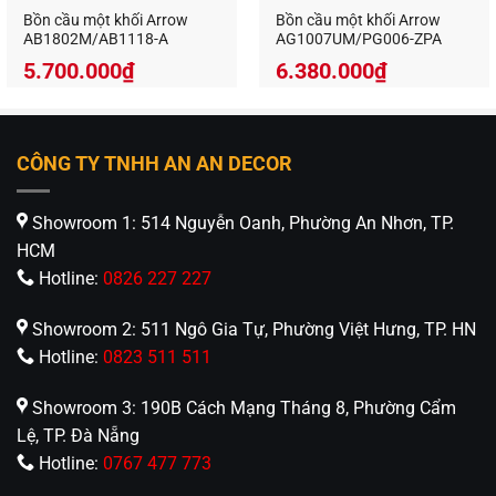
Bồn cầu một khối Arrow
Bồn cầu một khối Arrow
AB1802M/AB1118-A
AG1007UM/PG006-ZPA
5.700.000
₫
6.380.000
₫
CÔNG TY TNHH AN AN DECOR
Showroom 1: 514 Nguyễn Oanh, Phường An Nhơn, TP.
HCM
Hotline:
0826 227 227
Showroom 2: 511 Ngô Gia Tự, Phường Việt Hưng, TP. HN
Hotline:
0823 511 511
Showroom 3: 190B Cách Mạng Tháng 8, Phường Cẩm
Lệ, TP. Đà Nẵng
Hotline:
0767 477 773