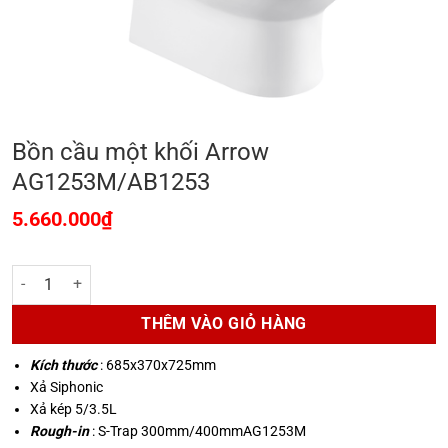
Bồn cầu một khối Arrow
AG1253M/AB1253
5.660.000
₫
Bồn cầu một khối Arrow AG1253M/AB1253 số lượng
THÊM VÀO GIỎ HÀNG
Kích thước
: 685x370x725mm
Xả Siphonic
Xả kép 5/3.5L
Rough-in
: S-Trap 300mm/400mmAG1253M