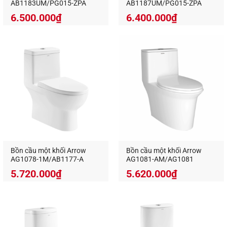
AB1183UM/PG015-ZPA
AB1187UM/PG015-ZPA
– Tránh sử dụng hóa chất mạnh để bảo vệ hệ
6.500.000
₫
6.400.000
₫
thống xả và lớp men sứ.
– Khi không sử dụng trong thời gian dài, nên khóa
van cấp nước để bảo vệ phụ kiện bên trong.
Bồn cầu một khối Arrow
Bồn cầu một khối Arrow
AG1078-1M/AB1177-A
AG1081-AM/AG1081
5.720.000
₫
5.620.000
₫