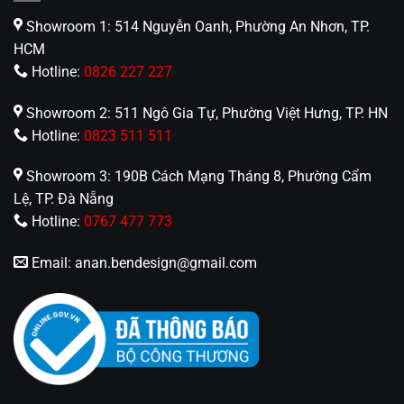
Đài phun nước mini, thác nước nhân tạo nhỏ
Showroom 1: 514 Nguyễn Oanh, Phường An Nhơn, TP.
HCM
Suối nhân tạo, bể phong thủy ngoài trời
Hotline:
0826 227 227
Trang trí ánh sáng sân vườn trong quán café,
Showroom 2: 511 Ngô Gia Tự, Phường Việt Hưng, TP. HN
nhà hàng, khách sạn
Hotline:
0823 511 511
Chiếu sáng sân khấu nước, nhạc nước mini cho
Showroom 3: 190B Cách Mạng Tháng 8, Phường Cẩm
sự kiện
Lệ, TP. Đà Nẵng
Hotline:
0767 477 773
Lợi Ích Khi Chọn Đèn HB 9W RGB Cho Hồ Sân
Vườn
Email:
anan.bendesign@gmail.com
Ánh sáng nghệ thuật đổi màu sinh động, tạo
điểm nhấn nổi bật về đêm
Tiêu thụ điện năng thấp – tiết kiệm chi phí vận
hành lâu dài