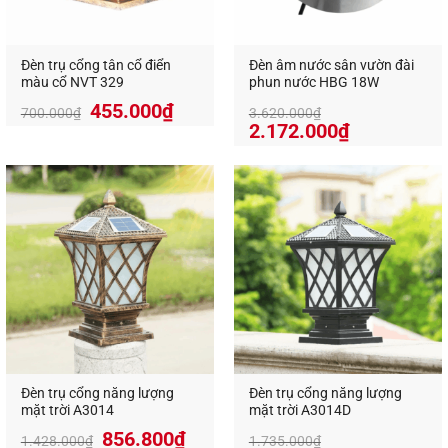
Đèn trụ cổng tân cổ điển
Đèn âm nước sân vườn đài
màu cổ NVT 329
phun nước HBG 18W
455.000
₫
700.000
₫
3.620.000
₫
Giá
Giá
2.172.000
₫
gốc
hiện
là:
tại
3.620.000₫.
là:
2.172.000₫
Đổi Màu RGB – Điều Khiển Tự Động Hoặc
DMX512
Đèn có 2 chế độ tùy chọn:
Đèn trụ cổng năng lượng
Đèn trụ cổng năng lượng
mặt trời A3014
mặt trời A3014D
856.800
₫
Đổi màu tự động RGB
: Chuyển sắc nhẹ nhàng
1.428.000
₫
1.735.000
₫