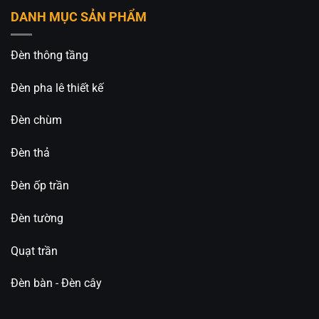
Hoạt động ổn định trong môi trường nước, bảo
DANH MỤC SẢN PHẨM
trì ít
Đèn thông tầng
Thiết kế tinh tế, dễ kết hợp với nhiều kiểu tiểu
cảnh sân vườn khác nhau
Đèn pha lê thiết kế
Mua Đèn Âm Nước RGB HB 9W DM Ở Đâu Chính
Đèn chùm
Hãng, Giá Tốt?
Chúng tôi chuyên cung cấp
đèn âm nước sân vườn
Đèn thả
RGB HB 9W DM
, hỗ trợ kỹ thuật thi công, lắp đặt
đài phun nước, hồ cá, tiểu cảnh ánh sáng ngoài trời
Đèn ốp trần
với chất lượng uy tín – giá cạnh tranh.
Đèn tường
Liên hệ ngay để đặt hàng, ưu tiên khách
hàng gọi điện trực tiếp cho
An An Decor
Quạt trần
Đèn Trang Trí An An Decor
chuyên thiết kế và cung
Đèn bàn - Đèn cây
cấp các loại đèn trang trí decor, đa dạng mẫu mã
và giá thành tốt nhất trên thị trường.