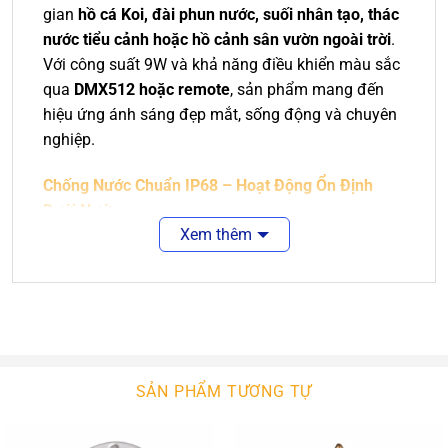
gian
hồ cá Koi, đài phun nước, suối nhân tạo, thác
nước tiểu cảnh hoặc hồ cảnh sân vườn ngoài trời
.
Với công suất 9W và khả năng điều khiển màu sắc
qua
DMX512 hoặc remote
, sản phẩm mang đến
hiệu ứng ánh sáng đẹp mắt, sống động và chuyên
nghiệp.
Chống Nước Chuẩn IP68 – Hoạt Động Ổn Định
Dưới Nước
Xem thêm
Đèn âm nước được thiết kế để sử dụng lâu dài
trong môi trường nước:
Thân bằng inox 304 hoặc 316
, không gỉ, chịu ăn
mòn tốt
Kính cường lực dày
, chịu lực và tán sáng đều
SẢN PHẨM TƯƠNG TỰ
Vòng gioăng chống nước cao cấp
, đảm bảo kín