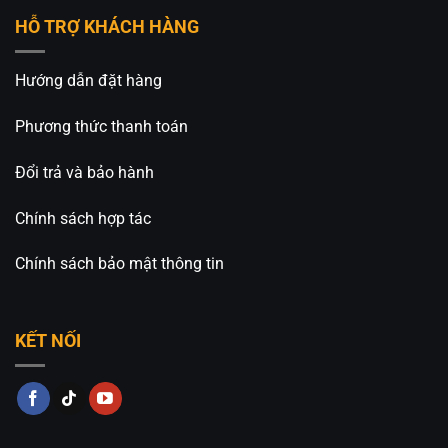
_____________________________________________
HỖ TRỢ KHÁCH HÀNG
⚡️
An An Decor
– Ánh sáng từ tâm hồn
⚡️
Hướng dẫn đặt hàng
🏢CN 1: 514 Nguyễn Oanh, Phường An Nhơn, TP.
Phương thức thanh toán
Hồ Chí Minh
Đổi trả và bảo hành
🏢CN 2: 511 Ngô Gia Tự, Phường Việt Hưng, TP. Hà
Nội
Chính sách hợp tác
Hotline: 0826.227.227 – 0813.160.160 (Zalo)
Chính sách bảo mật thông tin
Fanpage:
Đèn Trang Trí An An Decor
KẾT NỐI