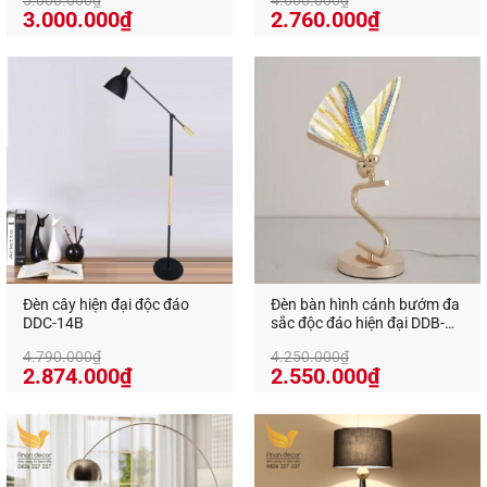
Giá
Giá
Giá
Giá
3.000.000
₫
2.760.000
₫
gốc
hiện
gốc
hiện
là:
tại
là:
tại
5.000.000₫.
là:
4.600.000₫.
là:
3.000.000₫.
2.760.000₫
Đèn cây hiện đại độc đáo
Đèn bàn hình cánh bướm đa
DDC-14B
sắc độc đáo hiện đại DDB-
110
4.790.000
₫
4.250.000
₫
Giá
Giá
Giá
Giá
2.874.000
₫
2.550.000
₫
gốc
hiện
gốc
hiện
là:
tại
là:
tại
4.790.000₫.
là:
4.250.000₫.
là:
2.874.000₫.
2.550.000₫