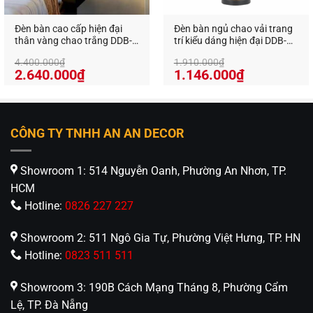
Đèn bàn cao cấp hiện đại
Đèn bàn ngủ chao vải trang
thân vàng chao trắng DDB-
trí kiểu dáng hiện đại DDB-
41
6635
4.400.000
₫
1.910.000
₫
Giá
Giá
Giá
Giá
2.640.000
₫
1.146.000
₫
gốc
hiện
gốc
hiện
là:
tại
là:
tại
4.400.000₫.
là:
1.910.000₫.
là:
2.640.000₫.
1.146.000₫
CÔNG TY TNHH AN AN DECOR
Showroom 1: 514 Nguyễn Oanh, Phường An Nhơn, TP.
HCM
Hotline:
0826 227 227
Showroom 2: 511 Ngô Gia Tự, Phường Việt Hưng, TP. HN
Hotline:
0823 511 511
Showroom 3: 190B Cách Mạng Tháng 8, Phường Cẩm
Lệ, TP. Đà Nẵng