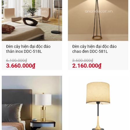
Đèn cây hiện đại độc đáo
Đèn cây hiện đại độc đáo
thân inox DDC-518L
chao đen DDC-581L
6.100.000
₫
3.600.000
₫
Giá
Giá
Giá
Giá
3.660.000
₫
2.160.000
₫
gốc
hiện
gốc
hiện
là:
tại
là:
tại
6.100.000₫.
là:
3.600.000₫.
là:
3.660.000₫.
2.160.000₫