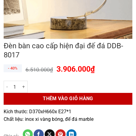
Đèn bàn cao cấp hiện đại đế đá DDB-
8017
3.906.000
₫
- 40%
6.510.000
₫
Đèn bàn cao cấp hiện đại đế đá DDB-8017 số lượng
THÊM VÀO GIỎ HÀNG
Kích thước: D370xH660x E27*1
Chất liệu: inox xi vàng bóng, đế đá marble
Chia sẻ: