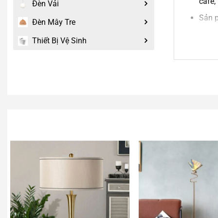
cafe,
Đèn Vải
Sản p
Đèn Mây Tre
gia đ
Thiết Bị Vệ Sinh
Đèn b
thiện.
Dây đèn 