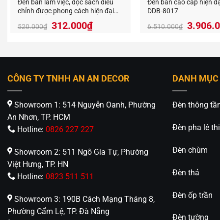
Đèn bàn làm việc, đọc sách điều
Đèn bàn cao cấp hiện đạ
chỉnh được phong cách hiện đại
DDB-8017
DDB-811
Giá
Giá
Giá
312.000
₫
3.906.
520.000
₫
6.510.000
₫
gốc
hiện
gốc
là:
tại
là:
520.000₫.
là:
6.510.
312.000₫.
CÔNG TY TNHH AN AN DECOR
DANH MỤC
Showroom 1: 514 Nguyễn Oanh, Phường
Đèn thông tầ
An Nhơn, TP. HCM
Đèn pha lê thi
Hotline:
0826 227 227
Đèn chùm
Showroom 2: 511 Ngô Gia Tự, Phường
Việt Hưng, TP. HN
Đèn thả
Hotline:
0823 511 511
Đèn ốp trần
Showroom 3: 190B Cách Mạng Tháng 8,
Phường Cẩm Lệ, TP. Đà Nẵng
Đèn tường