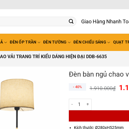
Giao Hàng Nhanh To
HẢ
ĐÈN ỐP TRẦN
ĐÈN TƯỜNG
ĐÈN CHIẾU SÁNG
QUẠT T
AO VẢI TRANG TRÍ KIỂU DÁNG HIỆN ĐẠI DDB-6635
Đèn bàn ngủ chao vả
1.
- 40%
1.910.000
₫
Đèn bàn ngủ chao vải trang trí k
Kích thước: Ø280xH525mm