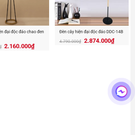
ện đại độc đáo chao đen
Đèn cây hiện đại độc đáo DDC-14B
Giá
Giá
2.874.000
₫
4.790.000
₫
Giá
Giá
2.160.000
₫
gốc
hiện
₫
gốc
hiện
là:
tại
là:
tại
4.790.000₫.
là:
3.600.000₫.
là:
2.874.0
2.160.000₫.