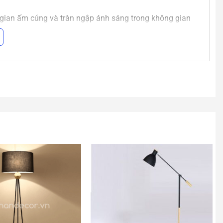
 gian ấm cúng và tràn ngập ánh sáng trong không gian
t hợp hoàn hảo giữa vật liệu dễ dàng lau chùi, thân
ên tục, không gây hại cho mắt người dùng.