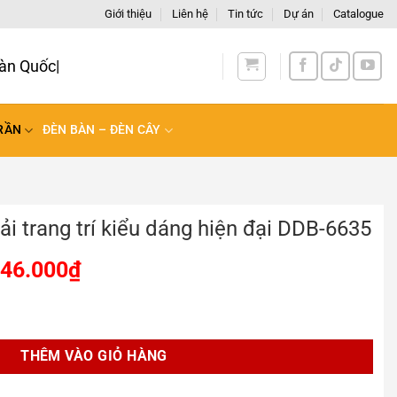
Giới thiệu
Liên hệ
Tin tức
Dự án
Catalogue
àn Quốc
RẦN
ĐÈN BÀN – ĐÈN CÂY
i trang trí kiểu dáng hiện đại DDB-6635
146.000
₫
iểu dáng hiện đại DDB-6635 số lượng
THÊM VÀO GIỎ HÀNG