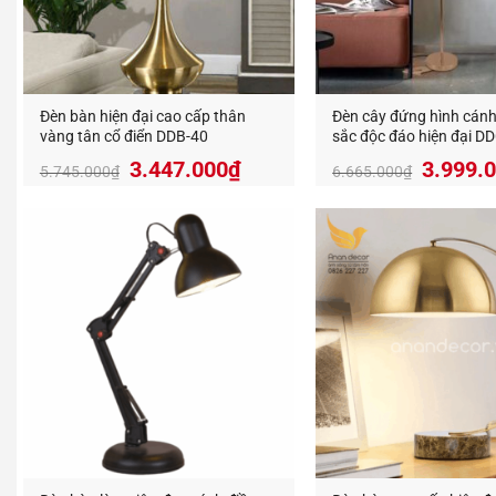
Đèn bàn hiện đại cao cấp thân
Đèn cây đứng hình cán
vàng tân cổ điển DDB-40
sắc độc đáo hiện đại D
Giá
Giá
Giá
3.447.000
₫
3.999.
5.745.000
₫
6.665.000
₫
gốc
hiện
gốc
là:
tại
là:
5.745.000₫.
là:
6.665.
3.447.000₫.