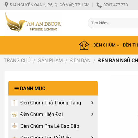
Bỏ
514 NGUYỄN OANH, P.6, Q. GÒ VẤP, TP.HCM
0767.477.773
qua
nội
Tìm
dung
kiếm:
ĐÈN CHÙM
ĐÈN T
TRANG CHỦ
/
SẢN PHẨM
/
ĐÈN BÀN
/
ĐÈN BÀN NGỦ CH
DANH MỤC
Đèn Chùm Thả Thông Tầng
Đèn Chùm Hiện Đại
Đèn Chùm Pha Lê Cao Cấp
Đèn Chùm Tân Cổ Điển