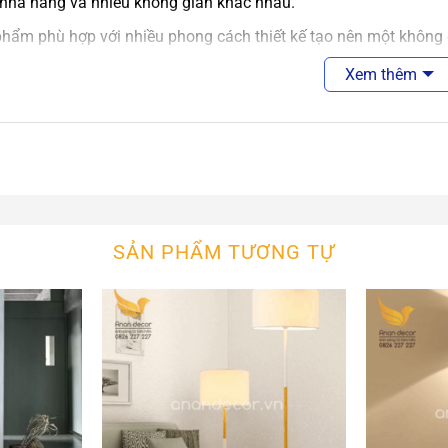
 nhà hàng và nhiều không gian khác nhau.
hẩm phù hợp với nhiều phong cách thiết kế tạo nên một không
ình bạn hay trong không gian bất kỳ mà bạn yêu thích.
Xem thêm
àn và đèn cây cao có thiết kế cao cấp phong cách độc đáo.Sự kế
dài gần 2m, dùng công tắc điều chỉnh cực bền, cho ánh sáng li
SẢN PHẨM TƯƠNG TỰ