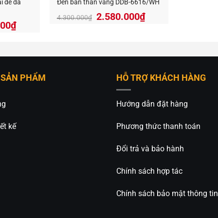
i đế đá
Đèn bàn thân vàng DDB-6616/WH
2.580.000
₫
4.300.000
₫
Giá
000
₫
hiện
tại
000₫.
là:
3.906.000₫.
 SẢN PHẨM
HỖ TRỢ KHÁCH HÀNG
ng
Hướng dẫn đặt hàng
ết kế
Phương thức thanh toán
Đổi trả và bảo hành
Chính sách hợp tác
Chính sách bảo mật thông tin