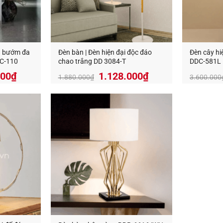
h bướm đa
Đèn bàn | Đèn hiện đại độc đáo
Đèn cây hi
DC-110
chao trắng DD 3084-T
DDC-581L
Giá
000
₫
1.128.000
₫
1.880.000
₫
3.600.000
hiện
tại
000₫.
là:
3.999.000₫.