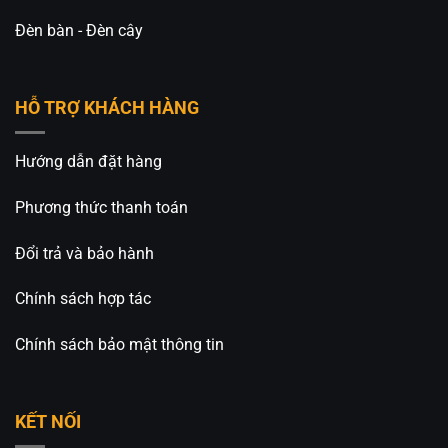
Tiết kiệm điện và an toàn khi sử dụng
Đèn bàn - Đèn cây
Với công suất chỉ
1W
, đèn ABXP-07V tiêu thụ rất ít
điện năng nhưng vẫn cung cấp ánh sáng dịu nhẹ,
đủ để tạo điểm nhấn cho bàn ăn hoặc khu vực
HỖ TRỢ KHÁCH HÀNG
trang trí.
Ngoài ra, công nghệ LED còn mang lại nhiều lợi
Hướng dẫn đặt hàng
ích:
Phương thức thanh toán
Không phát nhiệt lớn.
Đổi trả và bảo hành
Tiết kiệm chi phí điện năng.
Tuổi thọ cao.
Chính sách hợp tác
Ánh sáng ổn định.
Chính sách bảo mật thông tin
Thân thiện với môi trường.
Đây là lựa chọn phù hợp cho các đơn vị kinh
KẾT NỐI
doanh cần sử dụng nhiều đèn cùng lúc.