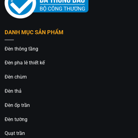
Pin sạc Type-C tiện lợi
Đèn bàn ABXP-07V sử dụng
pin sạc dung lượng
1800 mAh
, hỗ trợ sạc qua cổng
Type-C 5V-1A
.
DANH MỤC SẢN PHẨM
Ưu điểm nổi bật:
Đèn thông tầng
Không cần đi dây điện rườm rà.
Đèn pha lê thiết kế
Dễ dàng đặt ở mọi vị trí.
Tiện lợi khi di chuyển hoặc thay đổi bố cục bàn.
Đèn chùm
Sạc nhanh với cổng Type-C phổ biến.
Đèn thả
Sau mỗi lần sạc đầy, đèn có thể hoạt động liên tục
Đèn ốp trần
khoảng
4-6 giờ
, đáp ứng tốt nhu cầu phục vụ trong
các buổi tiệc hoặc khung giờ cao điểm của nhà
Đèn tường
hàng.
Quạt trần