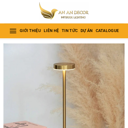
Bỏ
qua
nội
dung
GIỚI THIỆU
LIÊN HỆ
TIN TỨC
DỰ ÁN
CATALOGUE