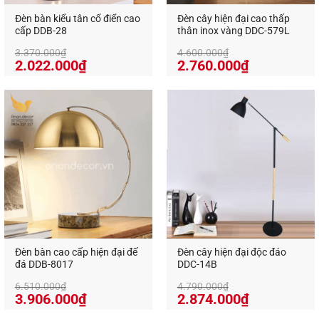
Mang đến trải nghiệm sử dụng hiện đại.
Đèn bàn kiểu tân cổ điển cao
Đèn cây hiện đại cao thấp
cấp DDB-28
thân inox vàng DDC-579L
Đặc biệt trong môi trường nhà hàng và quán bar,
3.370.000
₫
4.600.000
₫
nhân viên có thể dễ dàng điều chỉnh ánh sáng cho
Giá
Giá
Giá
Giá
2.022.000
₫
2.760.000
₫
từng bàn chỉ trong vài giây.
gốc
hiện
gốc
hiện
là:
tại
là:
tại
3.370.000₫.
là:
4.600.000₫.
là:
2.022.000₫.
2.760.000₫
Đèn bàn cao cấp hiện đại đế
Đèn cây hiện đại độc đáo
đá DDB-8017
DDC-14B
6.510.000
₫
4.790.000
₫
Giá
Giá
Giá
Giá
3.906.000
₫
2.874.000
₫
gốc
hiện
gốc
hiện