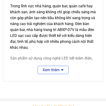
Trong lĩnh vực nhà hàng, quán bar, quán café hay
khách sạn, ánh sáng không chỉ giúp chiếu sáng mà
còn góp phần tạo nên bầu không khí sang trọng và
nâng cao trải nghiệm của khách hàng. Đèn bàn
quán bar, nhà hàng trang trí ABXP-07V là mẫu đèn
LED sạc cao cấp được thiết kế với kiểu dáng hiện
đại, tinh tế, phù hợp với nhiều phong cách nội thất
khác nhau.
Sản phẩm sử dụng công nghệ LED tiết kiệm điện,
tích hợp pin sạc tiện lợi cùng cảm ứng chạm thông
Xem thêm
minh, mang đến trải nghiệm sử dụng đơn giản, linh
hoạt và thẩm mỹ.
Thiết kế hiện đại, tạo điểm nhấn cho mọi
không gian
Đèn bàn
ABXP-07V sở hữu kiểu dáng nhỏ gọn với