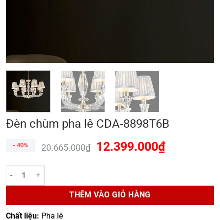
Đèn chùm pha lê CDA-8898T6B
12.399.000
₫
- 40%
20.665.000
₫
Đèn chùm pha lê CDA-8898T6B số lượng
THÊM VÀO GIỎ HÀNG
Chất liệu:
Pha lê