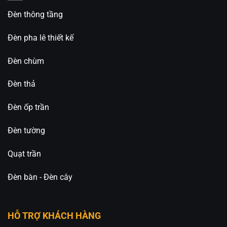
Nếu bạn đang muốn làm mới không gian sống
Đèn thông tầng
bằng một mẫu
đèn chùm cao cấp và sang trọng
,
thì CDA-8898T6B chắc chắn là lựa chọn xứng
Đèn pha lê thiết kế
đáng.
Đèn chùm
Liên hệ ngay để đặt hàng, ưu tiên khách
hàng gọi điện trực tiếp cho
An An Decor
Đèn thả
Đèn Trang Trí An An Decor
chuyên thiết kế và cung
Đèn ốp trần
cấp các loại đèn trang trí decor, đa dạng mẫu mã
và giá thành tốt nhất trên thị trường.
Đèn tường
_____________________________________________
Quạt trần
⚡️
An An Decor
– Ánh sáng từ tâm hồn
⚡️
Đèn bàn - Đèn cây
🏢CN 1: 514 Nguyễn Oanh, Phường An Nhơn, TP.
Hồ Chí Minh
HỖ TRỢ KHÁCH HÀNG
🏢CN 2: 511 Ngô Gia Tự, Phường Việt Hưng, TP. Hà