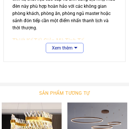
đèn này phù hợp hoàn hảo với các không gian
phòng khách, phòng ăn, phòng ngủ master hoặc
sảnh đón tiếp cần một điểm nhấn thanh lịch và
thời thượng.
Thiết Kế Tối Giản Mà Tinh Tế
Xem thêm
Đèn chùm pha lê CDA-8898T6B nổi bật với khung
tay đèn được làm bằng pha lê trong suốt, bo cong
mềm mại kết hợp cùng thân trục kim loại mạ vàng
ánh kim cao cấp. Mỗi tay đèn được gắn một chụp
vải sọc thanh lịch, tạo cảm giác ấm cúng, nhã
nhặn mà vẫn giữ được tính hiện đại và sang trọng.
SẢN PHẨM TƯƠNG TỰ
Thiết kế đối xứng với 6 tay đèn tỏa đều, mỗi tay
như một cánh hoa thanh thoát, giúp đèn trở thành
điểm nhấn trang trí lý tưởng trong các không gian
kiến trúc từ hiện đại đến bán cổ điển.