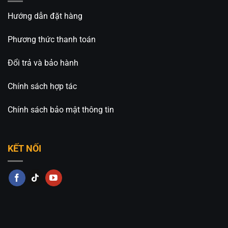
Nội
Hướng dẫn đặt hàng
Hotline: 0826.227.227 – 0813.160.160 –
Phương thức thanh toán
08.1745.175 (Zalo)
Đổi trả và bảo hành
Fanpage:
Đèn Trang Trí An An Decor
Chính sách hợp tác
Chính sách bảo mật thông tin
KẾT NỐI