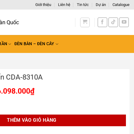
Giới thiệu
Liên hệ
Tin tức
Dự án
Catalogue
àn Quốc
RẦN
ĐÈN BÀN – ĐÈN CÂY
ến CDA-8310A
6.098.000
₫
 số lượng
THÊM VÀO GIỎ HÀNG