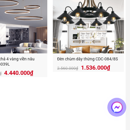
hả 4 vàng viền nâu
Đèn chùm dây thừng CDC-084/8S
8039L
Giá
Giá
1.536.000
₫
2.560.000
₫
Giá
Giá
4.440.000
₫
gốc
hiện
₫
gốc
hiện
là:
tại
là:
tại
2.560.000₫.
là:
7.400.000₫.
là:
1.536.0
4.440.000₫.