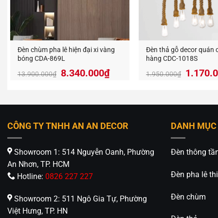
Đèn chùm pha lê hiện đại xi vàng
Đèn thả gỗ decor quán 
bóng CDA-869L
hàng CDC-1018S
Giá
Giá
Giá
8.340.000
₫
1.170.
13.900.000
₫
1.950.000
₫
gốc
hiện
gốc
là:
tại
là:
13.900.000₫.
là:
1.950.
8.340.000₫.
CÔNG TY TNHH AN AN DECOR
DANH MỤC
Showroom 1: 514 Nguyễn Oanh, Phường
Đèn thông tầ
An Nhơn, TP. HCM
Đèn pha lê thi
Hotline:
0826 227 227
Phù 
Đèn chùm
Showroom 2: 511 Ngô Gia Tự, Phường
Với thiế
Việt Hưng, TP. HN
cách cổ 