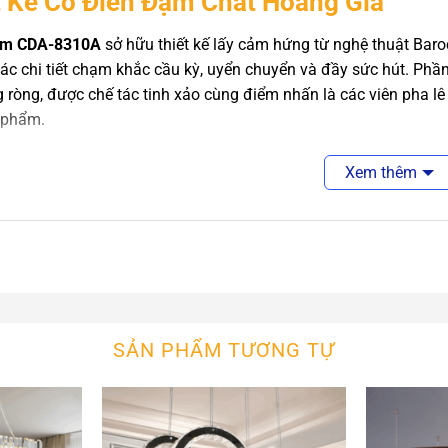
t Kế Cổ Điển Đậm Chất Hoàng Gia
ùm CDA-8310A
sở hữu thiết kế lấy cảm hứng từ nghệ thuật Bar
các chi tiết chạm khắc cầu kỳ, uyển chuyển và đầy sức hút. 
 ròng, được chế tác tinh xảo cùng điểm nhấn là các viên pha lê
 phẩm.
 đèn hình nến kết hợp cùng chụp pha lê trong suốt giúp tái hiệ
Xem thêm
i cảm giác ấm áp và sang trọng cho không gian.
Liệu Cao Cấp – Đảm Bảo Tính Thẩm Mỹ
ấn đặc biệt của
đèn chùm pha lê CDA-8310A
nằm ở phần pha lê
ánh sáng hoàn hảo. Các chi tiết kim loại được mạ vàng công ngh
 vẻ đẹp sáng bóng bền lâu.
SẢN PHẨM TƯƠNG TỰ
dụng
hợp kim đúc nguyên khối
, đảm bảo độ chắc chắn và sang 
 mạnh về thị giác.