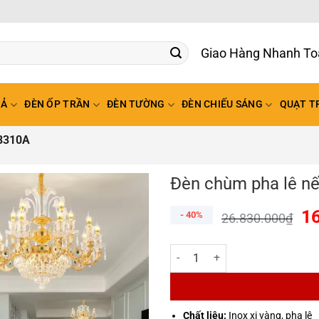
Giao Hàng Nhanh To
HẢ
ĐÈN ỐP TRẦN
ĐÈN TƯỜNG
ĐÈN CHIẾU SÁNG
QUẠT T
8310A
Đèn chùm pha lê n
1
- 40%
26.830.000
₫
Đèn chùm pha lê nến CDA-8310A
Chất liệu:
Inox xi vàng, pha lê