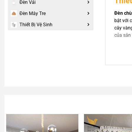
Thiế
Đèn Vải
Đèn ch
Đèn Mây Tre
bật với 
Thiết Bị Vệ Sinh
cây vàng
của sản
Các bóng
mang lạ
Vật 
Điểm nh
khúc xạ 
giữ được
Đèn sử 
ấn tượng