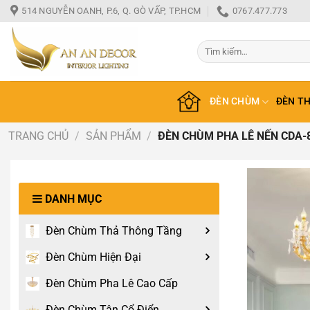
Bỏ
514 NGUYỄN OANH, P.6, Q. GÒ VẤP, TP.HCM
0767.477.773
qua
nội
Tìm
dung
kiếm:
ĐÈN CHÙM
ĐÈN T
TRANG CHỦ
/
SẢN PHẨM
/
ĐÈN CHÙM PHA LÊ NẾN CDA-
DANH MỤC
Đèn Chùm Thả Thông Tầng
Đèn Chùm Hiện Đại
Đèn Chùm Pha Lê Cao Cấp
Đèn Chùm Tân Cổ Điển