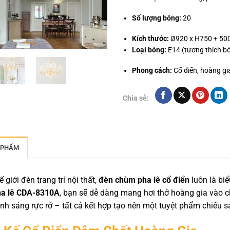
Số lượng bóng:
20
Kích thước:
Ø920 x H750 + 50
Loại bóng:
E14 (tương thích bó
Phong cách:
Cổ điển, hoàng gia
Chia sẻ:
 PHẨM
 giới đèn trang trí nội thất,
đèn chùm pha lê cổ điển
luôn là bi
a lê CDA-8310A
, bạn sẽ dễ dàng mang hơi thở hoàng gia vào ch
nh sáng rực rỡ – tất cả kết hợp tạo nên một tuyệt phẩm chiếu