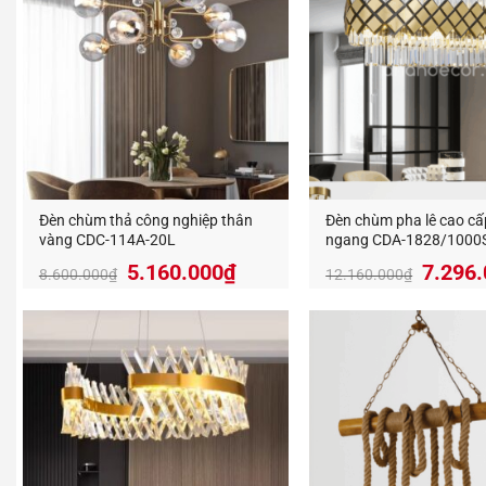
Đèn chùm thả công nghiệp thân
Đèn chùm pha lê cao cấ
vàng CDC-114A-20L
ngang CDA-1828/1000
Giá
Giá
Giá
5.160.000
₫
7.296
8.600.000
₫
12.160.000
₫
gốc
hiện
gốc
là:
tại
là:
8.600.000₫.
là:
12.160
5.160.000₫.