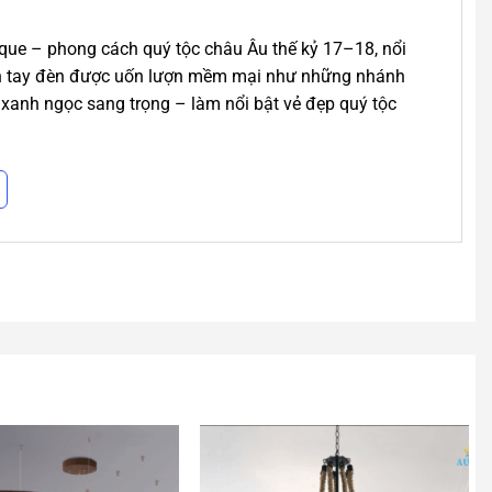
oque – phong cách quý tộc châu Âu thế kỷ 17–18, nổi
Phần tay đèn được uốn lượn mềm mại như những nhánh
 xanh ngọc sang trọng – làm nổi bật vẻ đẹp quý tộc
n ánh sáng lung linh như ánh sáng từ các ngọn đèn cổ,
 Và Độ Bền
 K9 cao cấp, được cắt gọt công phu với khả năng
ệ cao, không bong tróc, không gỉ sét theo thời gian,
trọng, phù hợp với các không gian trần cao và cần tạo