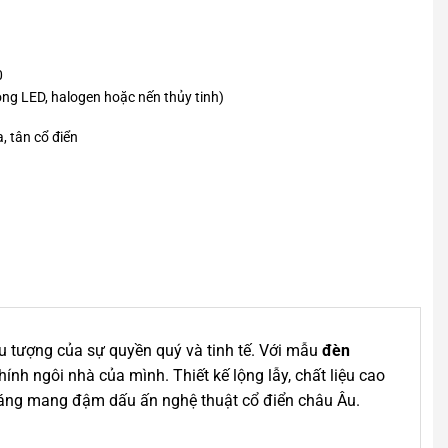
0
ng LED, halogen hoặc nến thủy tinh)
, tân cổ điển
ểu tượng của sự quyền quý và tinh tế. Với mẫu
đèn
ính ngôi nhà của mình. Thiết kế lộng lẫy, chất liệu cao
 sáng mang đậm dấu ấn nghệ thuật cổ điển châu Âu.