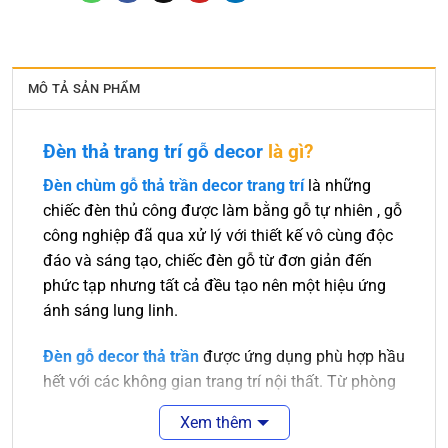
MÔ TẢ SẢN PHẨM
Đèn thả trang trí gỗ decor
là gì?
Đèn chùm gỗ thả trần decor trang trí
là những
chiếc đèn thủ công được làm bằng gỗ tự nhiên , gỗ
công nghiệp đã qua xử lý với thiết kế vô cùng độc
đáo và sáng tạo, chiếc đèn gỗ từ đơn giản đến
phức tạp nhưng tất cả đều tạo nên một hiệu ứng
ánh sáng lung linh.
Đèn gỗ decor thả trần
được ứng dụng phù hợp hầu
hết với các không gian trang trí nội thất. Từ phòng
khách sang trọng đến nhà bếp hay phòng ngủ cần
Xem thêm
sự ấm áp thì đều có những chiếc đèn gỗ phù hợp.