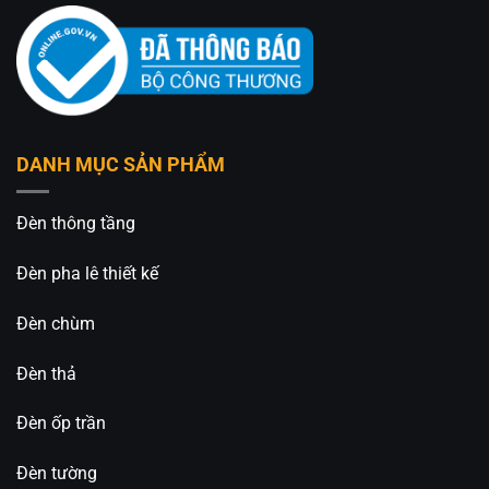
An An Decor
– Ánh sáng từ tâm hồn
412 Phạm Văn Đồng, P.11, Q.Bình Thạnh, Tp.Hồ
Chí Minh
0826.227.227 – 0813.160.160 (zalo)
DANH MỤC SẢN PHẨM
https://anandecor.vn/
Đèn thông tầng
Đèn pha lê thiết kế
Đèn chùm
Đèn thả
Đèn ốp trần
Đèn tường