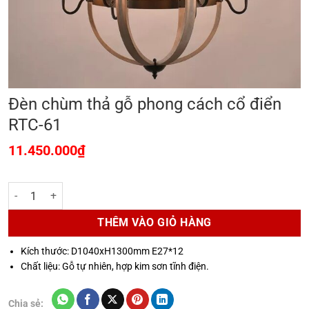
Đèn chùm thả gỗ phong cách cổ điển
RTC-61
11.450.000
₫
Đèn chùm thả gỗ phong cách cổ điển RTC-61 số lượng
THÊM VÀO GIỎ HÀNG
Kích thước: D1040xH1300mm E27*12
Chất liệu: Gỗ tự nhiên, hợp kim sơn tĩnh điện.
Chia sẻ: