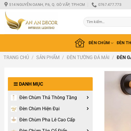
Bỏ
514 NGUYỄN OANH, P.6, Q. GÒ VẤP, TP.HCM
0767.477.773
qua
nội
Tìm
dung
kiếm:
ĐÈN CHÙM
ĐÈN T
TRANG CHỦ
/
SẢN PHẨM
/
ĐÈN TƯỜNG ĐÁ MÀI
/
ĐÈN G
DANH MỤC
Đèn Chùm Thả Thông Tầng
Đèn Chùm Hiện Đại
Đèn Chùm Pha Lê Cao Cấp
Đèn Chùm Tân Cổ Điển