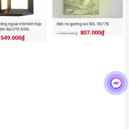
ờng ngoài trời hình hộp
Đèn rọi gương soi SDL-5677B
iện đại DTE-659L
807.000
₫
1.345.000
₫
Giá
Giá
549.000
₫
ng trí decor, đa dạng mẫu mã và giá thành tốt nhất trên
gốc
hiện
là:
tại
915.000₫.
là:
549.000₫.