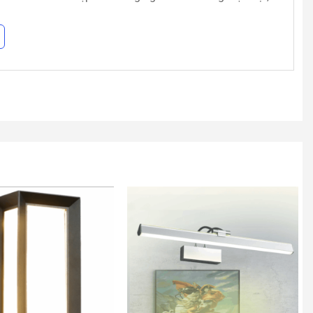
t lượng cao. Bên cạnh đó, chúng tôi còn tự thiết kế và
ắp đặt và bảo trì tận tình, chu đâó cho quý khách!
ắn tường
hiện đại theo yêu cầu.
 này không đáp ứng được yêu cầu thiết kế của bạn. Bạn
thả công nghiệp
của chúng tôi. Hoặc liên hệ với nhân
eo yêu cầu cho bạn nhé!
ực tiếp cho
An An Decor