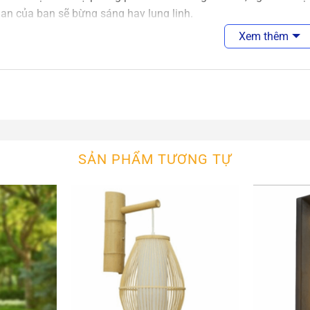
an của bạn sẽ bừng sáng hay lung linh.
Xem thêm
n Tường
An An Decor
cor luôn tìm kiếm để nhập khẩu các mẫu đèn tường hiện đại chấ
 các mẫu đèn tường theo ý tưởng khách hàng đưa ra. Chúng tôi l
n, thiết kế, sản xuất và tìm mẫu
đèn g
SẢN PHẨM TƯƠNG TỰ
u
đèn thả công nghiệp
trang trí cafe, nhà hàng, nhà ở cực đẹp
xem thêm các sản phẩm đèn gỗ khác trong cùng danh mục
Đèn 
An An Decor
, chúng tôi sẽ tư vấn thiết kế sản xuất mẫu đèn th
ệ ngay để đặt hàng, ưu tiên khách hàng gọi điện tr