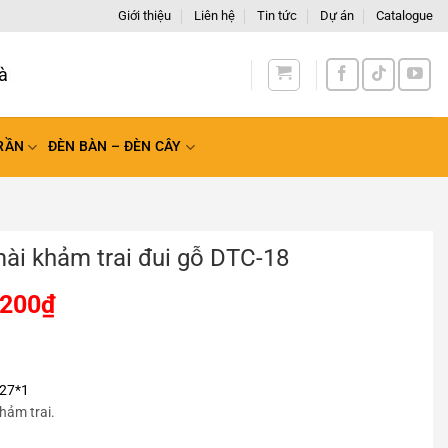
Giới thiệu
Liên hệ
Tin tức
Dự án
Catalogue
RẦN
ĐÈN BÀN – ĐÈN CÂY
ài khảm trai đui gỗ DTC-18
.200
₫
27*1
khảm trai.