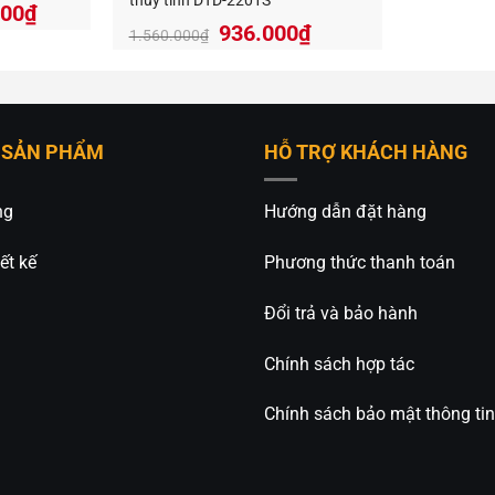
thủy tinh DTD-2201S
Giá
000
₫
936.000
₫
hiện
1.560.000
₫
tại
000₫.
là:
1.494.000₫.
 SẢN PHẨM
HỖ TRỢ KHÁCH HÀNG
ng
Hướng dẫn đặt hàng
ết kế
Phương thức thanh toán
Đổi trả và bảo hành
Chính sách hợp tác
Chính sách bảo mật thông tin