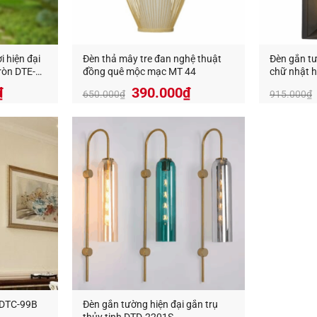
i hiện đại
Đèn thả mây tre đan nghệ thuật
Đèn gắn tư
ròn DTE-
đồng quê mộc mạc MT 44
chữ nhật h
Giá
Giá
₫
390.000
₫
650.000
₫
915.000
₫
ng Trí An An Decor
chuyên thiết kế và cung cấp các loại đèn tra
gốc
hiện
là:
tại
g.
650.000₫.
là:
390.000₫.
ecor
–
Ánh sáng từ tâm hồn
412 Phạm Văn Đồng, P.11, Q.Bình Thạnh, Tp.Hồ Chí Minh
0826.227.227
–
0813.160.160
(zalo)
anandecor.vn/
 DTC-99B
Đèn gắn tường hiện đại gắn trụ