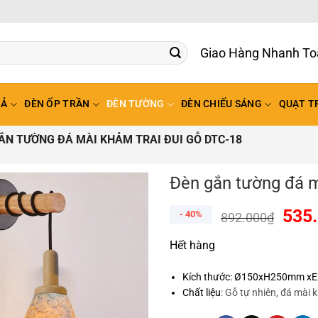
Giao H
HẢ
ĐÈN ỐP TRẦN
ĐÈN TƯỜNG
ĐÈN CHIẾU SÁNG
QUẠT T
ẮN TƯỜNG ĐÁ MÀI KHẢM TRAI ĐUI GỖ DTC-18
Đèn gắn tường đá m
535
- 40%
892.000
₫
Hết hàng
Kích thước: Ø150xH250mm xE
Chất liệu
: Gỗ tự nhiên, đá mài 