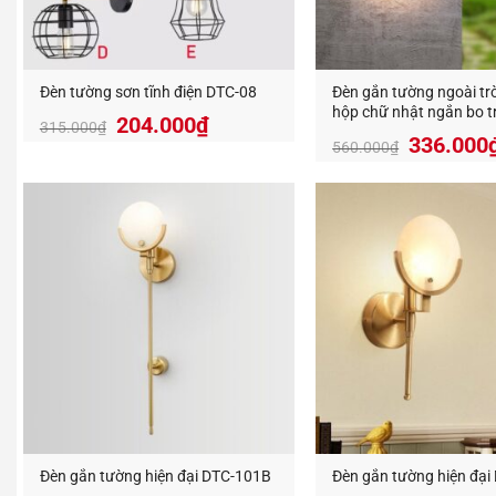
Đèn tường sơn tĩnh điện DTC-08
Đèn gắn tường ngoài trờ
hộp chữ nhật ngắn bo t
204.000
₫
315.000
₫
8408A
336.000
560.000
₫
Đèn Tra
thị trườn
An An D
Địa Chỉ:
Hotline:
https://
Đèn gắn tường hiện đại DTC-101B
Đèn gắn tường hiện đại