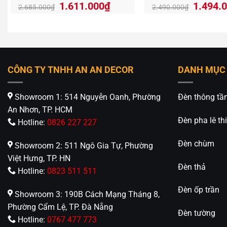
Giá
Giá
Giá
1.611.000
₫
1.494.
2.685.000
₫
2.490.000
₫
gốc
hiện
gốc
là:
tại
là:
2.685.000₫.
là:
2.490.
1.611.000₫.
CÔNG TY TNHH AN AN DECOR
DANH MỤC
Showroom 1: 514 Nguyễn Oanh, Phường
Đèn thông tầ
An Nhơn, TP. HCM
Đèn pha lê thi
Hotline:
0826 227 227
Đèn chùm
Showroom 2: 511 Ngô Gia Tự, Phường
Việt Hưng, TP. HN
Đèn thả
Hotline:
0823 511 511
Đèn ốp trần
Showroom 3: 190B Cách Mạng Tháng 8,
Phường Cẩm Lệ, TP. Đà Nẵng
Đèn tường
Hotline:
0767 477 773