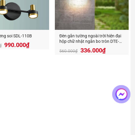
ơng soi SDL-110B
Đèn gắn tường ngoài trời hiện đại
hộp chữ nhật ngắn bo tròn DTE-
990.000
₫
₫
8408A
336.000
₫
560.000
₫