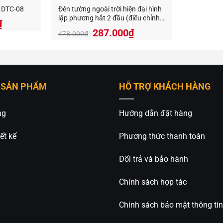
n DTC-08
Đèn tường ngoài trời hiện đại hình
lập phương hắt 2 đầu (điều chỉnh
₫
được hướng sáng) DTE-606L
Giá
Giá
287.000
₫
478.000
₫
gốc
hiện
là:
tại
478.000₫.
là:
287.000₫.
 SẢN PHẨM
HỖ TRỢ KHÁCH HÀNG
ng
Hướng dẫn đặt hàng
ết kế
Phương thức thanh toán
Đổi trả và bảo hành
Chính sách hợp tác
Chính sách bảo mật thông tin