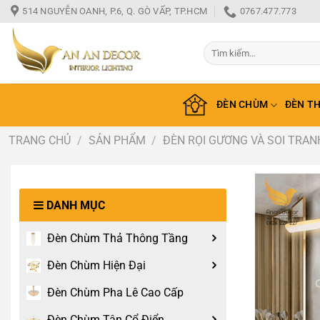
Bỏ
514 NGUYỄN OANH, P.6, Q. GÒ VẤP, TP.HCM
0767.477.773
qua
nội
Tìm
dung
kiếm:
ĐÈN CHÙM
ĐÈN T
TRANG CHỦ
/
SẢN PHẨM
/
ĐÈN RỌI GƯƠNG VÀ SOI TRAN
DANH MỤC
Đèn Chùm Thả Thông Tầng
Đèn Chùm Hiện Đại
Đèn Chùm Pha Lê Cao Cấp
Đèn Chùm Tân Cổ Điển