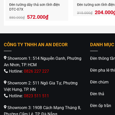
Đèn tường dây thả sơn tĩnh điện
Đèn tường sơn tĩnh điệ
DTC-07X
204.000
315.000
₫
572.000
₫
880.000
₫
CÔNG TY TNHH AN AN DECOR
DANH MỤC
Showroom 1: 514 Nguyễn Oanh, Phường
Đèn thông tầ
An Nhơn, TP. HCM
Đèn pha lê thi
Hotline:
0826 227 227
Đèn chùm
Showroom 2: 511 Ngô Gia Tự, Phường
Việt Hưng, TP. HN
Đèn thả
Hotline:
0823 511 511
Đèn ốp trần
Showroom 3: 190B Cách Mạng Tháng 8,
Phường Cẩm Lệ, TP. Đà Nẵng