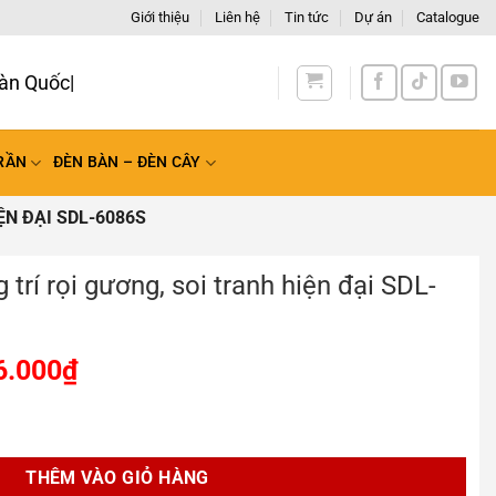
Giới thiệu
Liên hệ
Tin tức
Dự án
Catalogue
àn Quố
RẦN
ĐÈN BÀN – ĐÈN CÂY
ỆN ĐẠI SDL-6086S
trí rọi gương, soi tranh hiện đại SDL-
6.000
₫
g, soi tranh hiện đại SDL-6086S số lượng
THÊM VÀO GIỎ HÀNG