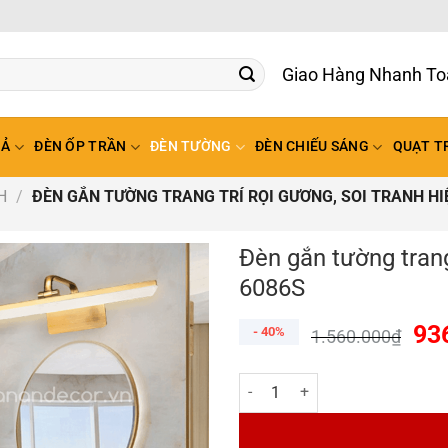
Giao Hàng Nhanh To
HẢ
ĐÈN ỐP TRẦN
ĐÈN TƯỜNG
ĐÈN CHIẾU SÁNG
QUẠT T
H
/
ĐÈN GẮN TƯỜNG TRANG TRÍ RỌI GƯƠNG, SOI TRANH HI
Đèn gắn tường trang 
6086S
93
- 40%
1.560.000
₫
Đèn gắn tường trang trí rọi gươn