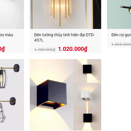
abo màu
Đèn tường thủy tinh hiện đại DTD-
Đèn rọi gư
437L
1.565.000
Giá
Giá
Giá
0
₫
1.020.000
₫
1.700.000
₫
hiện
gốc
hiện
tại
là:
tại
000₫.
là:
1.700.000₫.
là:
887.000₫.
1.020.000₫.