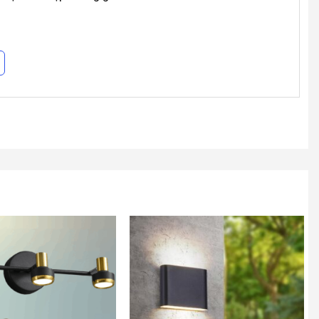
u thụ ít điện năng.
ọng.
ian.
ch và nhiều không gian khác nhau.
 gian ấm cúng và tràn ngập ánh sáng trong không gian