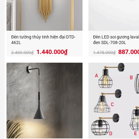
Đèn tường thủy tinh hiện đại DTD-
Đèn LED soi gương lav
462L
đen SDL-708-20L
Giá
Giá
Giá
1.440.000
₫
887.00
2.400.000
₫
1.478.000
₫
gốc
hiện
gốc
là:
tại
là:
2.400.000₫.
là:
1.478.
1.440.000₫.