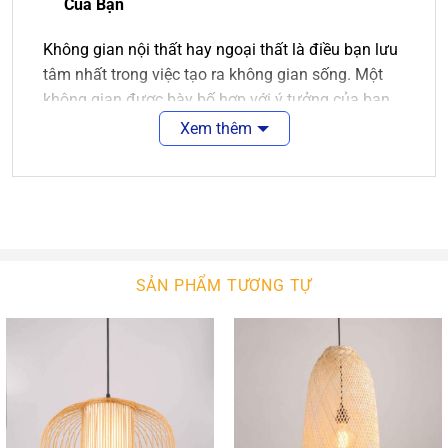
Của Bạn
Không gian nội thất hay ngoại thất là điều bạn lưu
tâm nhất trong việc tạo ra không gian sống. Một
không gian được bày bố hợp với ý tưởng của bạn
là điều tuyệt vời. Sẽ tuyệt vời hơn nếu không gian
Xem thêm
ấy được màu sắc của ánh sáng chiếu rọi.
Đèn thả gỗ
là sự lựa chọn hợp lý cho các không
gian năng động, tươi trẻ. Nó làm nét chấm phá cho
không gian nội ngoại thất của bạn. Với sự phong
phú về kiểu dáng thiết kế, ngôi nhà bạn sẽ thêm
SẢN PHẨM TƯƠNG TỰ
xinh đẹp. Với công nghệ chiếu sáng hiện đại,
không gian của bạn sẽ bừng sáng hay lung linh.
Đèn Thả Gỗ
An An Decor
An An Decor luôn tìm kiếm để nhập khẩu các mẫu
đèn tường hiện đại chất lượng cao. Bên cạnh đó,