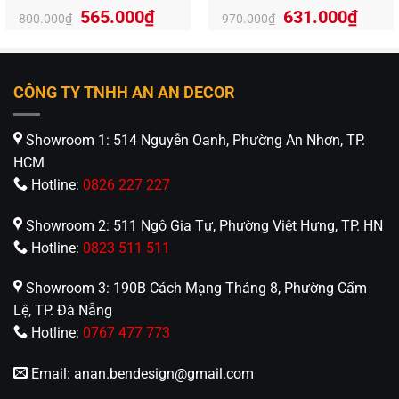
TT03
VR-91025
Giá
Giá
Giá
Giá
565.000
₫
631.000
₫
800.000
₫
970.000
₫
gốc
hiện
gốc
hiện
là:
tại
là:
tại
800.000₫.
là:
970.000₫.
là:
565.000₫.
631.
CÔNG TY TNHH AN AN DECOR
Showroom 1: 514 Nguyễn Oanh, Phường An Nhơn, TP.
HCM
Hotline:
0826 227 227
Showroom 2: 511 Ngô Gia Tự, Phường Việt Hưng, TP. HN
Hotline:
0823 511 511
Showroom 3: 190B Cách Mạng Tháng 8, Phường Cẩm
Lệ, TP. Đà Nẵng
Hotline:
0767 477 773
Email:
anan.bendesign@gmail.com