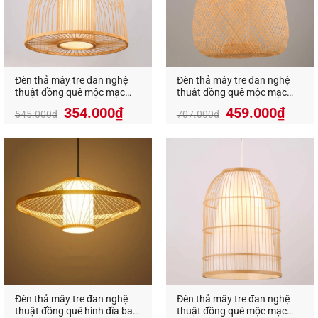
An An Decor
–
Ánh sáng từ tâm hồn
Địa Chỉ:
412 Phạm Văn Đồng, P.11, Q.Bình Thạnh,
Tp.Hồ Chí Minh
Hotline:
0826.227.227
–
0813.160.160
(zalo)
https://anandecor.vn/
Đèn thả mây tre đan nghệ
Đèn thả mây tre đan nghệ
thuật đồng quê mộc mạc
thuật đồng quê mộc mạc
VR-9020
VR-9308
Giá
Giá
Giá
Giá
354.000
₫
459.000
₫
545.000
₫
707.000
₫
gốc
hiện
gốc
hiện
là:
tại
là:
tại
545.000₫.
là:
707.000₫.
là:
354.000₫.
459.
Đèn thả mây tre đan nghệ
Đèn thả mây tre đan nghệ
thuật đồng quê hình đĩa bay
thuật đồng quê mộc mạc