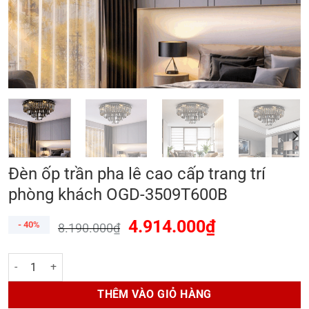
Đèn ốp trần pha lê cao cấp trang trí
phòng khách OGD-3509T600B
4.914.000
₫
- 40%
8.190.000
₫
Đèn ốp trần pha lê cao cấp trang trí phòng khách OGD-3509T600B số
THÊM VÀO GIỎ HÀNG