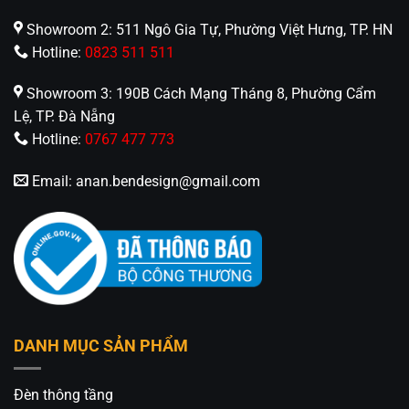
Showroom 2: 511 Ngô Gia Tự, Phường Việt Hưng, TP. HN
🏢CN 1: 514 Nguyễn Oanh, Phường An Nhơn, TP.
Hotline:
0823 511 511
Hồ Chí Minh
Showroom 3: 190B Cách Mạng Tháng 8, Phường Cẩm
🏢CN 2: 511 Ngô Gia Tự, Phường Việt Hưng, TP. Hà
Lệ, TP. Đà Nẵng
Nội
Hotline:
0767 477 773
Hotline: 0826.227.227 – 0813.160.160 (Zalo)
Email:
anan.bendesign@gmail.com
Fanpage:
Đèn Trang Trí An An Decor
DANH MỤC SẢN PHẨM
Đèn thông tầng