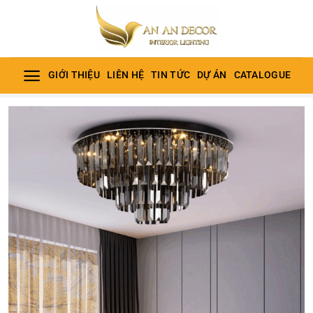
Bỏ
qua
nội
dung
GIỚI THIỆU
LIÊN HỆ
TIN TỨC
DỰ ÁN
CATALOGUE