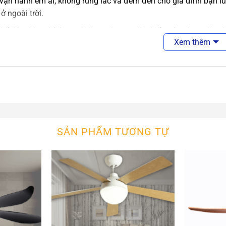
vận hành êm ái, không rung lắc và đem đến cho gia đình bạn lu
ở ngoài trời.
 kế độc đáo, phù hợp với từng phong cách kiến trúc, từng căn p
Xem thêm
cơ chạy êm, không rung lắc
động siêu êm và siêu bền, tiết kiệm điện năng hiệu quả
liệu quạt cao cấp có độ bền cao, không thấm nước, chống mối m
phẩm đã bao gồm bóng đèn và phụ kiện đi kèm
SẢN PHẨM TƯƠNG TỰ