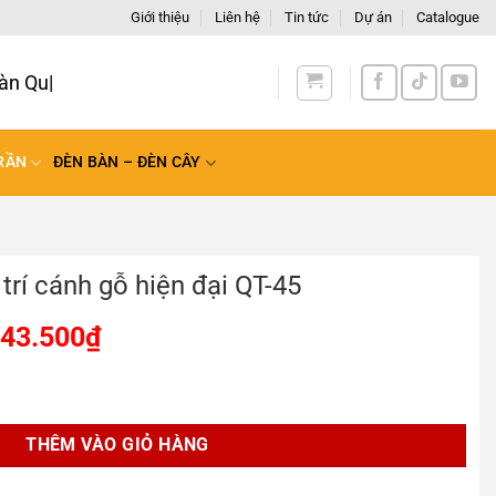
Giới thiệu
Liên hệ
Tin tức
Dự án
Catalogue
àn Quốc
RẦN
ĐÈN BÀN – ĐÈN CÂY
 trí cánh gỗ hiện đại QT-45
543.500
₫
iện đại QT-45 số lượng
THÊM VÀO GIỎ HÀNG