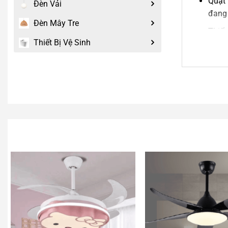
Quạt 
Đèn Vải
đang 
Đèn Mây Tre
Thiết
Thiết Bị Vệ Sinh
Động 
Hoạt 
Chất 
Sản 