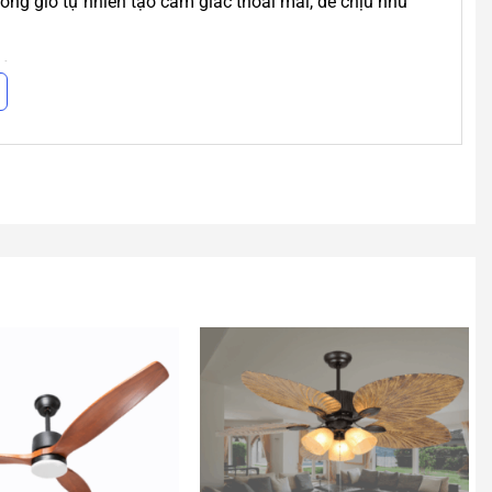
ồng gió tự nhiên tạo cảm giác thoải mái, dễ chịu như
hòng
ọt và chống bám bụi vượt trội.