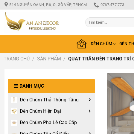
Bỏ
514 NGUYỄN OANH, P.6, Q. GÒ VẤP, TP.HCM
0767.477.773
qua
nội
Tìm
dung
kiếm:
ĐÈN CHÙM
ĐÈN T
TRANG CHỦ
/
SẢN PHẨM
/
QUẠT TRẦN ĐÈN TRANG TRÍ C
DANH MỤC
Đèn Chùm Thả Thông Tầng
Đèn Chùm Hiện Đại
Đèn Chùm Pha Lê Cao Cấp
Đèn Chùm Tân Cổ Điển