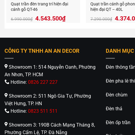
Quạt trần đèn trang trí hiện đại
Quạt trần cánh gỗ pho
cánh gỗ QT-46
hiện đại QT – 40L
Giá
Giá
Giá
4.543.500
₫
4.374.
6.990.000
₫
7.290.000
₫
gốc
hiện
gốc
là:
tại
là:
6.990.000₫.
là:
7.290.
4.543.500₫.
CÔNG TY TNHH AN AN DECOR
DANH MỤC
Showroom 1: 514 Nguyễn Oanh, Phường
Đèn thông tầ
An Nhơn, TP. HCM
Đèn pha lê thi
Hotline:
0826 227 227
Đèn chùm
Showroom 2: 511 Ngô Gia Tự, Phường
Việt Hưng, TP. HN
Đèn thả
Hotline:
0823 511 511
Đèn ốp trần
Showroom 3: 190B Cách Mạng Tháng 8,
Phường Cẩm Lệ, TP. Đà Nẵng