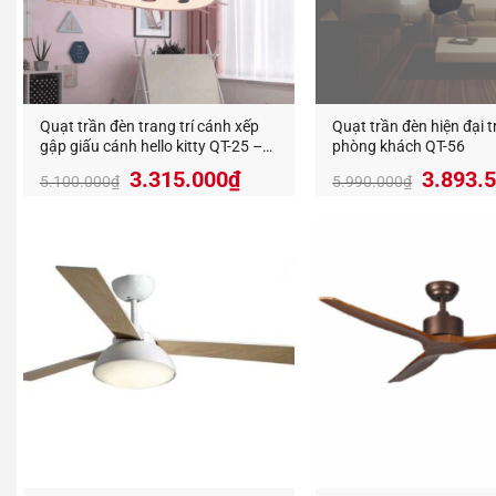
Quạt trần đèn trang trí cánh xếp
Quạt trần đèn hiện đại t
gập giấu cánh hello kitty QT-25 –
phòng khách QT-56
21
Giá
Giá
Giá
3.315.000
₫
3.893.
5.100.000
₫
5.990.000
₫
gốc
hiện
gốc
là:
tại
là:
5.100.000₫.
là:
5.990.
3.315.000₫.