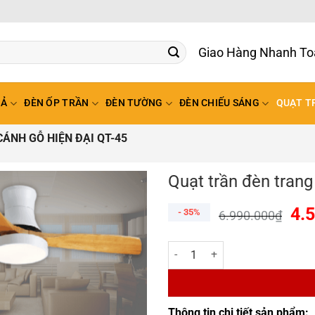
Giao Hàng Nhanh To
HẢ
ĐÈN ỐP TRẦN
ĐÈN TƯỜNG
ĐÈN CHIẾU SÁNG
QUẠT T
ÁNH GỖ HIỆN ĐẠI QT-45
Quạt trần đèn trang
4.
- 35%
6.990.000
₫
Quạt trần đèn trang trí cánh gỗ h
Thông tin chi tiết sản phẩm: