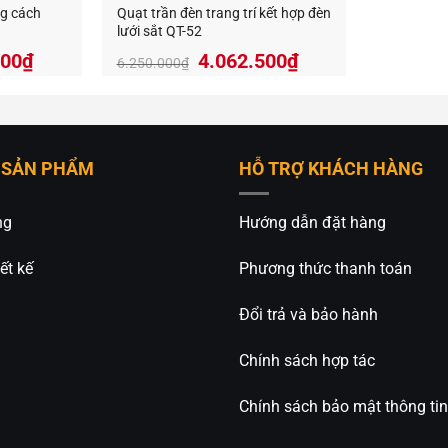
ng cách
Quạt trần đèn trang trí kết hợp đèn
lưới sắt QT-52
Giá
Giá
Giá
000
₫
4.062.500
₫
6.250.000
₫
hiện
gốc
hiện
tại
là:
tại
000₫.
là:
6.250.000₫.
là:
4.374.000₫.
4.062.500₫.
 SẢN PHẨM
HỖ TRỢ KHÁCH HÀNG
ng
Hướng dẫn đặt hàng
ết kế
Phương thức thanh toán
Đổi trả và bảo hành
Chính sách hợp tác
Chính sách bảo mật thông tin