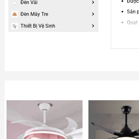
Được 
Đèn Vải
Sản p
Đèn Mây Tre
Quạt 
Thiết Bị Vệ Sinh
đang 
Thiết
Động 
Hoạt 
Chất 
Sản 