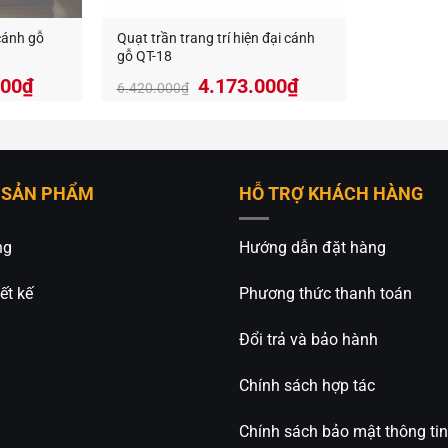
 cánh gỗ
Quạt trần trang trí hiện đại cánh
gỗ QT-18
Giá
Giá
Giá
500
₫
4.173.000
₫
6.420.000
₫
hiện
gốc
hiện
tại
là:
tại
000₫.
là:
6.420.000₫.
là:
4.543.500₫.
4.173.000₫.
 SẢN PHẨM
HỖ TRỢ KHÁCH HÀNG
ng
Hướng dẫn đặt hàng
ết kế
Phương thức thanh toán
Đổi trả và bảo hành
Chính sách hợp tác
Chính sách bảo mật thông tin