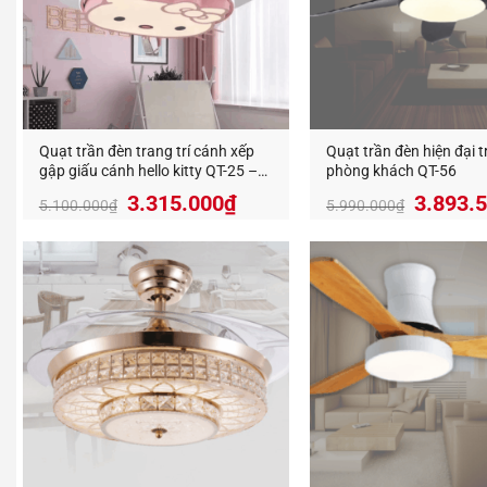
Quạt trần đèn trang trí cánh xếp
Quạt trần đèn hiện đại t
gập giấu cánh hello kitty QT-25 –
phòng khách QT-56
21
Giá
Giá
Giá
3.315.000
₫
3.893.
5.100.000
₫
5.990.000
₫
gốc
hiện
gốc
là:
tại
là:
5.100.000₫.
là:
5.990.
3.315.000₫.