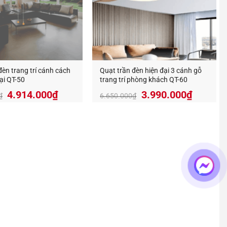
đèn trang trí cánh cách
Quạt trần đèn hiện đại 3 cánh gỗ
đại QT-50
trang trí phòng khách QT-60
Giá
Giá
Giá
Giá
4.914.000
₫
3.990.000
₫
₫
6.650.000
₫
gốc
hiện
gốc
hiện
là:
tại
là:
tại
7.560.000₫.
là:
6.650.000₫.
là:
4.914.000₫.
3.990.0