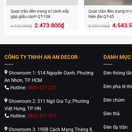
Quạt trần đèn trang trí cánh xếp
Quạt trần đèn trang trí
gập giấu cánh QT-108
hiện đại QT-45
Giá
Giá
Giá
2.473.800
₫
4.543.
4.123.000
₫
6.990.000
₫
gốc
hiện
gốc
là:
tại
là:
4.123.000₫.
là:
6.990.
2.473.800₫.
CÔNG TY TNHH AN AN DECOR
DANH MỤC
Showroom 1: 514 Nguyễn Oanh, Phường
Đèn thông tầ
An Nhơn, TP. HCM
Đèn pha lê thi
Hotline:
0826 227 227
Đèn chùm
Showroom 2: 511 Ngô Gia Tự, Phường
Việt Hưng, TP. HN
Đèn thả
Hotline:
0823 511 511
Đèn ốp trần
Showroom 3: 190B Cách Mạng Tháng 8,