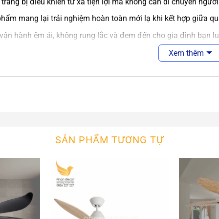
trang bị điều khiển từ xa tiện lợi mà không cần di chuyển người
hẩm mang lại trải nghiệm hoàn toàn mới lạ khi kết hợp giữa quạt
vận hành êm ái, không rung lắc và đem đến cho gia đình bạn lu
ở ngoài trời.
Xem thêm
 kế độc đáo, phù hợp với từng phong cách kiến trúc, từng căn p
cơ chạy êm, không rung lắc
động siêu êm và siêu bền, tiết kiệm điện năng hiệu quả
liệu quạt cao cấp có độ bền cao, không thấm nước, chống mối m
phẩm đã bao gồm bóng đèn và phụ kiện đi kèm
SẢN PHẨM TƯƠNG TỰ