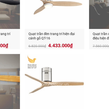
rang trí
Quạt trần đèn trang trí hiện đại
Quạt trần 
cánh gỗ QT-16
điệu hiện 
Giá
Giá
Giá
500
₫
4.433.000
₫
6.820.000
₫
7.560.000
hiện
gốc
hiện
tại
là:
tại
000₫.
là:
6.820.000₫.
là:
3.893.500₫.
4.433.000₫.