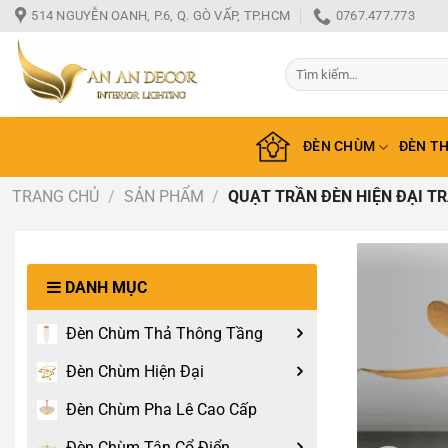
Bỏ
514 NGUYỄN OANH, P.6, Q. GÒ VẤP, TP.HCM
0767.477.773
qua
nội
Tìm
dung
kiếm:
ĐÈN CHÙM
ĐÈN T
TRANG CHỦ
/
SẢN PHẨM
/
QUẠT TRẦN ĐÈN HIỆN ĐẠI T
DANH MỤC
Đèn Chùm Thả Thông Tầng
Đèn Chùm Hiện Đại
Đèn Chùm Pha Lê Cao Cấp
Đèn Chùm Tân Cổ Điển