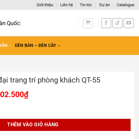
Giới thiệu
Liên hệ
Tin tức
Dự án
Catalogue
RẦN
ĐÈN BÀN – ĐÈN CÂY
đại trang trí phòng khách QT-55
102.500
₫
 phòng khách QT-55 số lượng
THÊM VÀO GIỎ HÀNG