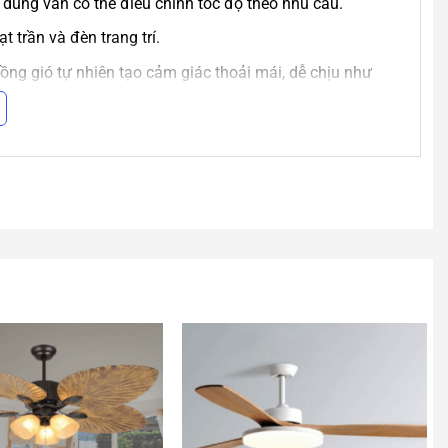
 dùng vẫn có thể điều chỉnh tốc độ theo nhu cầu.
 trần và đèn trang trí.
ồng gió tự nhiên tạo cảm giác thoải mái, dễ chịu như
hòng
ọt và chống bám bụi vượt trội.