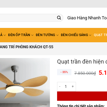
Giao Hàng Nhanh
HẢ
ĐÈN ỐP TRẦN
ĐÈN TƯỜNG
ĐÈN CHIẾU SÁNG
QUẠT T
RANG TRÍ PHÒNG KHÁCH QT-55
Quạt trần đèn hiện 
5.
- 35%
7.850.000
₫
Quạt trần đèn hiện đại trang trí
Thông tin chi tiết sản phẩm: