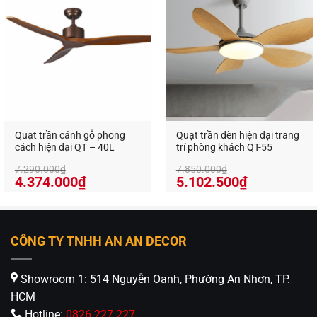
5.063.500₫.
1.790.750₫
Quạt trần cánh gỗ phong
Quạt trần đèn hiện đại trang
cách hiện đại QT – 40L
trí phòng khách QT-55
7.290.000
₫
7.850.000
₫
Giá
Giá
Giá
Giá
4.374.000
₫
5.102.500
₫
gốc
hiện
gốc
hiện
là:
tại
là:
tại
7.290.000₫.
là:
7.850.000₫.
là:
4.374.000₫.
5.102.500₫
CÔNG TY TNHH AN AN DECOR
Showroom 1: 514 Nguyễn Oanh, Phường An Nhơn, TP.
HCM
Hotline:
0826 227 227