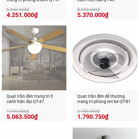
6.540.000
₫
8.950.000
₫
Giá
Giá
Giá
Giá
4.251.000
₫
5.370.000
₫
gốc
hiện
gốc
hiện
là:
tại
là:
tại
6.540.000₫.
là:
8.950.000₫.
là:
4.251.000₫.
5.370.000₫
Quạt trần đèn trang trí 5
Quạt trần đèn dễ thương
cánh hiện đại QT-47
trang trí phòng em bé QT-81
7.790.000
₫
2.755.000
₫
Giá
Giá
Giá
Giá
5.063.500
₫
1.790.750
₫
gốc
hiện
gốc
hiện
là:
tại
là:
tại
7.790.000₫.
là:
2.755.000₫.
là: