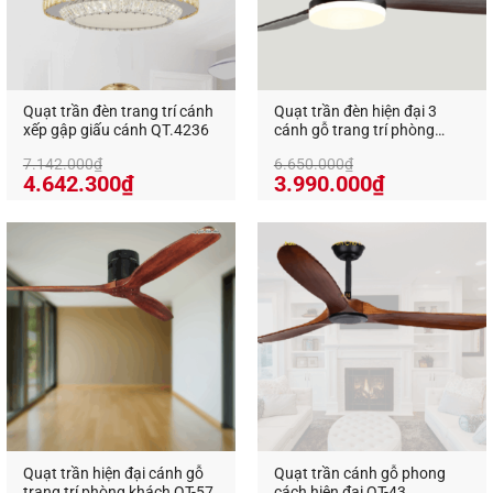
Quạt trần đèn trang trí cánh
Quạt trần đèn hiện đại 3
xếp gập giấu cánh QT.4236
cánh gỗ trang trí phòng
khách QT-59
7.142.000
₫
6.650.000
₫
Giá
Giá
Giá
Giá
4.642.300
₫
3.990.000
₫
gốc
hiện
gốc
hiện
là:
tại
là:
tại
7.142.000₫.
là:
6.650.000₫.
là:
4.642.300₫.
3.990.000₫
Quạt trần hiện đại cánh gỗ
Quạt trần cánh gỗ phong
trang trí phòng khách QT-57
cách hiện đại QT-43