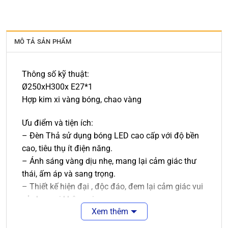
MÔ TẢ SẢN PHẨM
Thông số kỹ thuật:
Ø250xH300x E27*1
Hợp kim xi vàng bóng, chao vàng
Ưu điểm và tiện ích:
– Đèn Thả sử dụng bóng LED cao cấp với độ bền
cao, tiêu thụ ít điện năng.
– Ánh sáng vàng dịu nhẹ, mang lại cảm giác thư
thái, ấm áp và sang trọng.
– Thiết kế hiện đại , độc đáo, đem lại cảm giác vui
vẻ cho mọi không gian.
Xem thêm
– Đèn được làm từ chất liệu cao cấp, an toàn cho
người sử dụng.