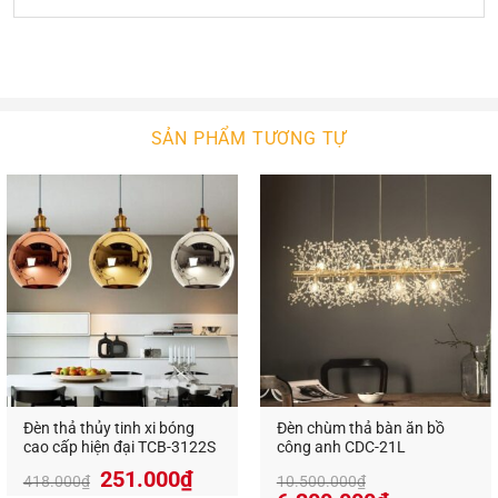
Sản phẩm phù hợp với nhiều phong cách thiết kế
tạo nên một không gian ấm cúng và tràn ngập ánh
sáng trong không gian gia đình bạn hay trong
không gian bất kỳ mà bạn yêu thích.
SẢN PHẨM TƯƠNG TỰ
Đèn thả thủy tinh xi bóng
Đèn chùm thả bàn ăn bồ
cao cấp hiện đại TCB-3122S
công anh CDC-21L
251.000
₫
418.000
₫
10.500.000
₫