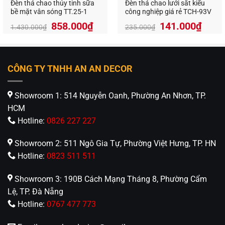
Đèn thả chao thủy tinh sữa
Đèn thả chao lưới sắt kiểu
bề mặt vân sóng TT.25-1
công nghiệp giá rẻ TCH-93V
858.000
₫
141.000
₫
1.430.000
₫
235.000
₫
CÔNG TY TNHH AN AN DECOR
Showroom 1: 514 Nguyễn Oanh, Phường An Nhơn, TP.
HCM
Hotline:
0826 227 227
Showroom 2: 511 Ngô Gia Tự, Phường Việt Hưng, TP. HN
Hotline:
0823 511 511
Showroom 3: 190B Cách Mạng Tháng 8, Phường Cẩm
Lệ, TP. Đà Nẵng
Hotline:
0767 477 773