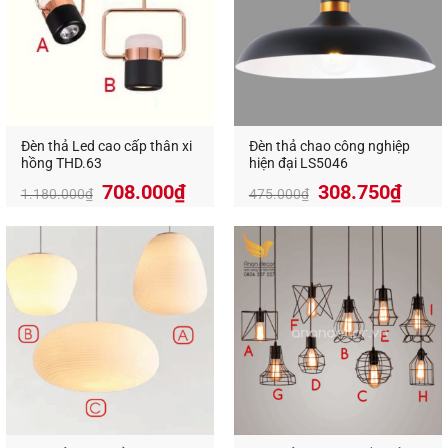
Đèn thả Led cao cấp thân xi
Đèn thả chao công nghiệp
hồng THD.63
hiện đại LS5046
Giá
Giá
708.000
₫
308.750
₫
1.180.000
₫
475.000
₫
gốc
hiện
là:
tại
475.000₫.
là:
308.