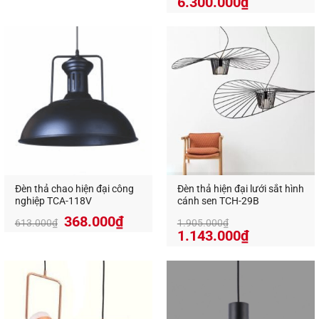
Giá
Giá
6.300.000
₫
gốc
hiện
là:
tại
10.500.000₫.
là:
6.300.000₫
Đèn thả chao hiện đại công
Đèn thả hiện đại lưới sắt hình
nghiệp TCA-118V
cánh sen TCH-29B
368.000
₫
613.000
₫
1.905.000
₫
1.143.000
₫