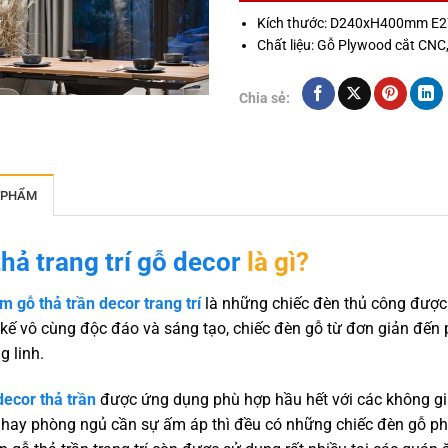
Kích thước: D240xH400mm E2
Chất liệu: Gỗ Plywood cắt CNC
Chia sẻ:
 PHẨM
hả trang trí gỗ decor
là gì?
 gỗ thả trần decor trang trí
là những chiếc đèn thủ công được 
t kế vô cùng độc đáo và sáng tạo, chiếc đèn gỗ từ đơn giản đến
g linh.
ecor thả trần
được ứng dụng phù hợp hầu hết với các không gia
hay phòng ngủ cần sự ấm áp thì đều có những chiếc đèn gỗ phù 