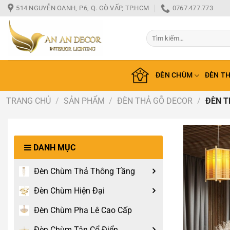
Bỏ
514 NGUYỄN OANH, P.6, Q. GÒ VẤP, TP.HCM
0767.477.773
qua
nội
Tìm
dung
kiếm:
ĐÈN CHÙM
ĐÈN T
TRANG CHỦ
/
SẢN PHẨM
/
ĐÈN THẢ GỖ DECOR
/
ĐÈN T
DANH MỤC
Đèn Chùm Thả Thông Tầng
Đèn Chùm Hiện Đại
Đèn Chùm Pha Lê Cao Cấp
Đèn Chùm Tân Cổ Điển