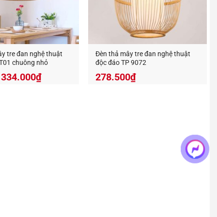
 g
ổ thả trần decor
?
y tre đan nghệ thuật
Đèn thả mây tre đan nghệ thuật
T01 chuông nhỏ
độc đáo TP 9072
334.000
₫
278.500
₫
nên đẹp hơn, tuổi thọ lâu hơn và giữ được màu sắc
ủa sản phẩm bạn nhé.
chúng tôi khuyến khích bạn thường mở đèn để tránh