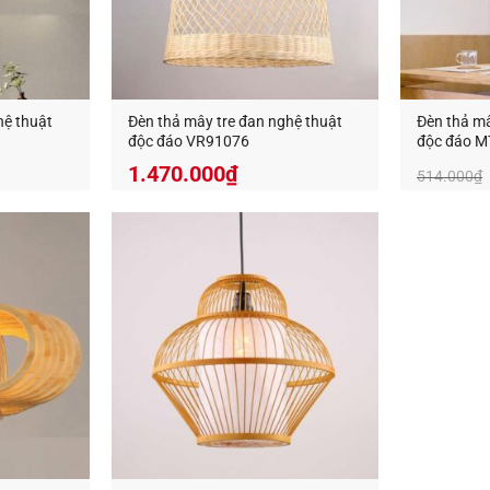
 các sản phẩm đèn gỗ trang trí tại đây
Một số lưu ý khi sử dụng đèn
hệ thuật
Đèn thả mây tre đan nghệ thuật
Đèn thả mâ
độc đáo VR91076
độc đáo M
1.470.000
₫
514.000
₫
n thủ những lưu ý dưới đây sẽ giúp cho chiếc
đèn gỗ decor
trở 
bản của chúng:
trực tiếp dưới ánh nắng chói chang cũng không nên bạn nhé.
 tiếp xúc với mưa, hay nơi có nhiều hơi ẩm.
 sử dụng ở những khu vực có lửa, hay dễ cháy nổ.
ụng bóng đèn ánh sáng vàng để làm nổi bật màu gỗ mộc mạc c
ăn ngừa nấm mốc và sự tấn công của côn trùng sâu đục thân, 