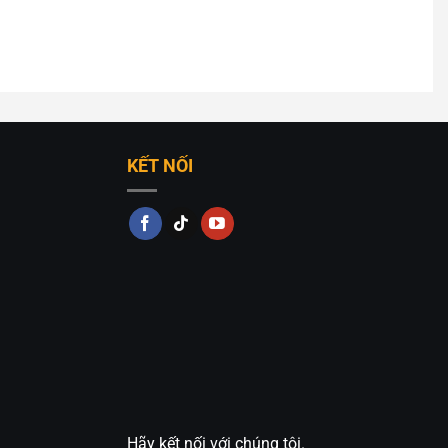
 thả trần decor
theo yêu cầu.
ông đáp ứng được yêu cầu thiết kế của bạn. Bạn có thể
r trang trí cực đẹp
của chúng tôi. Hoặc liên hệ với
ạn nhé!
KẾT NỐI
Hãy kết nối với chúng tôi.