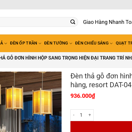
Giao Hàng Nhanh To
HẢ
ĐÈN ỐP TRẦN
ĐÈN TƯỜNG
ĐÈN CHIẾU SÁNG
QUẠT T
HẢ GỖ ĐƠN HÌNH HỘP SANG TRỌNG HIỆN ĐẠI TRANG TRÍ NH
Đèn thả gỗ đơn hình
hàng, resort DAT-04
936.000
₫
Đèn thả gỗ đơn hình hộp sang trọn