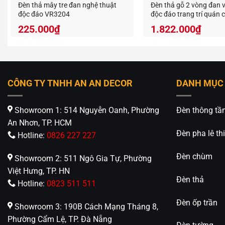
Tư vấ
Đèn thả mây tre đan nghệ thuật
Đèn thả gỗ 2 vòng đan 
độc đáo VR3204
độc đáo trang trí quán 
952131
Nếu Mẫu 
225.000
₫
1.822.000
₫
xem thê
nhân vi
CÔNG TY TNHH AN AN DECOR
DANH MỤC
Showroom 1: 514 Nguyễn Oanh, Phường
Đèn thông tầ
An Nhơn, TP. HCM
Đèn pha lê thi
Hotline:
0826 227 227
Đèn chùm
Showroom 2: 511 Ngô Gia Tự, Phường
An An D
Việt Hưng, TP. HN
412 Phạ
Đèn thả
Hotline:
0823 511 511
0826.22
Đèn ốp trần
https://
Showroom 3: 190B Cách Mạng Tháng 8,
Phường Cẩm Lệ, TP. Đà Nẵng