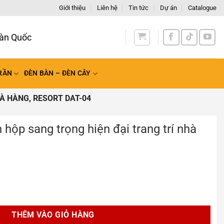
Giới thiệu
Liên hệ
Tin tức
Dự án
Catalogue
àn Quốc
RẦN
ĐÈN BÀN – ĐÈN CÂY
À HÀNG, RESORT DAT-04
 hộp sang trọng hiện đại trang trí nhà
g hiện đại trang trí nhà hàng, resort DAT-04 số lượng
THÊM VÀO GIỎ HÀNG