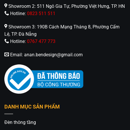
thiết kế của bạn. Bạn có thể xem thêm các sản
Showroom 2: 511 Ngô Gia Tự, Phường Việt Hưng, TP. HN
phẩm đèn gỗ khác trong cùng danh mục
Đèn gỗ
Hotline:
0823 511 511
decor trang trí cực đẹp
của chúng tôi. Hoặc liên hệ
với nhân viên của
An An Decor
, chúng tôi sẽ tư vấn
Showroom 3: 190B Cách Mạng Tháng 8, Phường Cẩm
thiết kế mẫu đèn cho bạn nhé!
Lệ, TP. Đà Nẵng
Hotline:
0767 477 773
Email:
anan.bendesign@gmail.com
An An Decor
– Ánh sáng từ tâm hồn
412 Phạm Văn Đồng, P.11, Q.Bình Thạnh, Tp.Hồ
Chí Minh
0826.227.227 – 0813.160.160 (zalo)
https://anandecor.vn/
DANH MỤC SẢN PHẨM
Đèn thông tầng