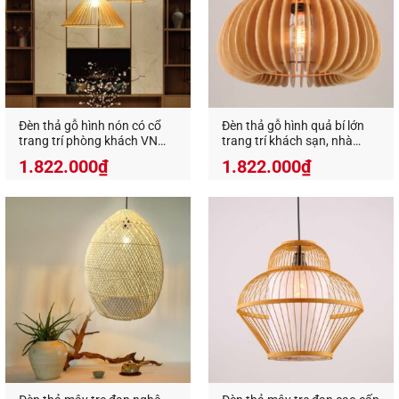
trang nhã và thanh thoát.
Không chỉ tạo sự cân bằng cho nội thất,
đèn gỗ
decor trang trí
còn có khả năng tạo sự cân bằng
cho màu sắc bởi ánh sáng phát ra từ đèn không
quá chói gắt, cũng không quá lạnh lẽo. Bất kể màu
Đèn thả gỗ hình nón có cổ
Đèn thả gỗ hình quả bí lớn
sắc chủ đạo của căn phòng là gì thì đèn gỗ trang
trang trí phòng khách VN
trang trí khách sạn, nhà
trí cũng mang đến sự hài hòa, giúp không gian
9519
hàng VN 9527
1.822.000
₫
1.822.000
₫
thêm chiều sâu.
Đèn thả gỗ decor
sử dụng chất liệu gỗ thân thiện
với môi trường, an toàn cho người sử dụng. Mặt
khác, chất liệu gỗ này đã qua xử lí có hương thơm
tự nhiên, độ bền tốt, không bị ẩm mốc, mốt mọt
đảm bảo tính thẩm mỹ cho đèn khỏi các yếu tố
xấu của thời tiết. Đèn gỗ treo trần có phần khung
được làm bằng gỗ tự nhiên đã được xử lí chống
cong vênh, đảm bảo phần khung chắc chắn và an
toàn, từ đó đảm bảo tuổi thọ của đèn theo thời