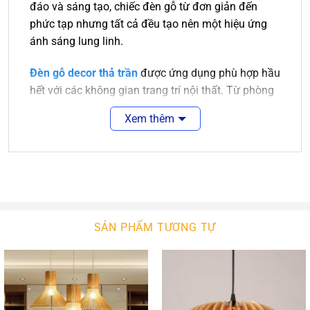
đáo và sáng tạo, chiếc đèn gỗ từ đơn giản đến
phức tạp nhưng tất cả đều tạo nên một hiệu ứng
ánh sáng lung linh.
Đèn gỗ decor thả trần
được ứng dụng phù hợp hầu
hết với các không gian trang trí nội thất. Từ phòng
khách sang trọng đến nhà bếp hay phòng ngủ cần
Xem thêm
sự ấm áp thì đều có những chiếc đèn gỗ phù hợp.
Không chỉ dùng trang trí trong gia đình, những
chiếc đèn gỗ thả trần trang trí còn được sử dụng
rất nhiều tại các quán ăn, quán cafe, nhà hàng,
khách sạn, resort…
Với kiểu dáng và kích thước đa dạng,
đèn gổ decor
SẢN PHẨM TƯƠNG TỰ
trang trí
phù hợp với nhiều không gian nội thất.
Cho dù không gian có khô khan hay cứng nhắc
đến đâu thì sự xuất hiện của đèn trang trí cũng sẽ
mang đến sự cân bằng, tạo cảm giác nhẹ nhàng,