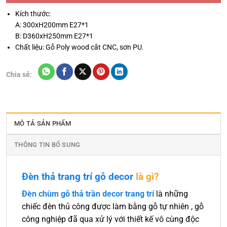
Kích thước:
A: 300xH200mm E27*1
B: D360xH250mm E27*1
Chất liệu: Gỗ Poly wood cắt CNC, sơn PU.
Chia sẻ:
MÔ TẢ SẢN PHẨM
THÔNG TIN BỔ SUNG
Đèn thả trang trí gỗ decor
là gì?
Đèn chùm gỗ thả trần decor trang trí
là những
chiếc đèn thủ công được làm bằng gỗ tự nhiên , gỗ
công nghiệp đã qua xử lý với thiết kế vô cùng độc