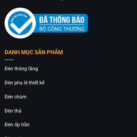
An An Decor
– Ánh sáng từ tâm hồn
412 Phạm Văn Đồng, P.11, Q.Bình Thạnh, Tp.Hồ
Chí Minh
0826.227.227 – 0813.160.160 (zalo)
https://anandecor.vn/
DANH MỤC SẢN PHẨM
Đèn thông tầng
Đèn pha lê thiết kế
Đèn chùm
Đèn thả
Đèn ốp trần