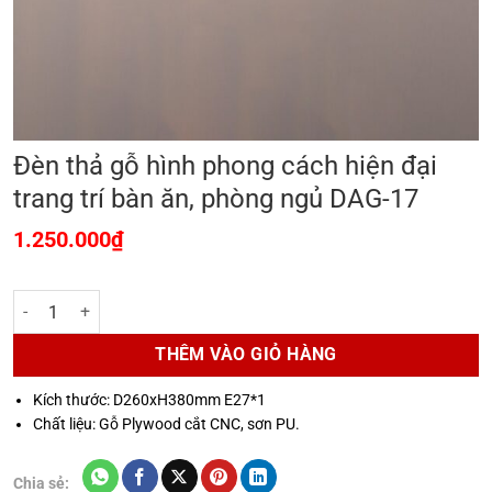
Đèn thả gỗ hình phong cách hiện đại
trang trí bàn ăn, phòng ngủ DAG-17
1.250.000
₫
Đèn thả gỗ hình phong cách hiện đại trang trí bàn ăn, phòng ngủ DAG
THÊM VÀO GIỎ HÀNG
Kích thước: D260xH380mm E27*1
Chất liệu: Gỗ Plywood cắt CNC, sơn PU.
Chia sẻ: