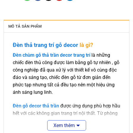
MÔ TẢ SẢN PHẨM
Đèn thả trang trí gỗ decor
là gì?
Đèn chùm gỗ thả trần decor trang trí
là những
chiếc đèn thủ công được làm bằng gỗ tự nhiên , gỗ
công nghiệp đã qua xử lý với thiết kế vô cùng độc
đáo và sáng tạo, chiếc đèn gỗ từ đơn giản đến
phức tạp nhưng tất cả đều tạo nên một hiệu ứng
ánh sáng lung linh.
Đèn gỗ decor thả trần
được ứng dụng phù hợp hầu
hết với các không gian trang trí nội thất. Từ phòng
khách sang trọng đến nhà bếp hay phòng ngủ cần
Xem thêm
sự ấm áp thì đều có những chiếc đèn gỗ phù hợp.