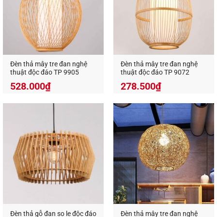
Xem thêm các sản phẩm đèn gỗ trang trí tại đây
Một số lưu ý khi sử dụng đèn g
ổ thả trần
decor
?
Đèn thả mây tre đan nghệ
Đèn thả mây tre đan nghệ
thuật độc đáo TP 9905
thuật độc đáo TP 9072
Việc tuân thủ những lưu ý dưới đây sẽ giúp cho
528.000
₫
278.500
₫
chiếc
đèn gỗ decor
trở nên đẹp hơn, tuổi thọ lâu
hơn và giữ được màu sắc nguyên bản của chúng:
Treo trực tiếp dưới ánh nắng chói chang cũng
không nên bạn nhé.
Không tiếp xúc với mưa, hay nơi có nhiều hơi
ẩm.
Tránh sử dụng ở những khu vực có lửa, hay dễ
cháy nổ.
Đèn thả gỗ đan so le độc đáo
Đèn thả mây tre đan nghệ
Sử dụng bóng đèn ánh sáng vàng để làm nổi