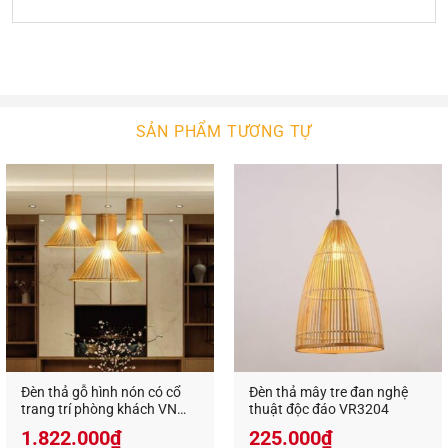
Không chỉ dùng trang trí trong gia đình, những
chiếc đèn gỗ thả trần trang trí còn được sử dụng
rất nhiều tại các quán ăn, quán cafe, nhà hàng,
khách sạn, resort…
Với kiểu dáng và kích thước đa dạng,
đèn gổ decor
SẢN PHẨM TƯƠNG TỰ
trang trí
phù hợp với nhiều không gian nội thất.
Cho dù không gian có khô khan hay cứng nhắc
đến đâu thì sự xuất hiện của đèn trang trí cũng sẽ
mang đến sự cân bằng, tạo cảm giác nhẹ nhàng,
trang nhã và thanh thoát.
Không chỉ tạo sự cân bằng cho nội thất,
đèn gỗ
decor trang trí
còn có khả năng tạo sự cân bằng
cho màu sắc bởi ánh sáng phát ra từ đèn không
quá chói gắt, cũng không quá lạnh lẽo. Bất kể màu
Đèn thả gỗ hình nón có cổ
Đèn thả mây tre đan nghệ
sắc chủ đạo của căn phòng là gì thì đèn gỗ trang
trang trí phòng khách VN
thuật độc đáo VR3204
trí cũng mang đến sự hài hòa, giúp không gian
9519
1.822.000
₫
225.000
₫